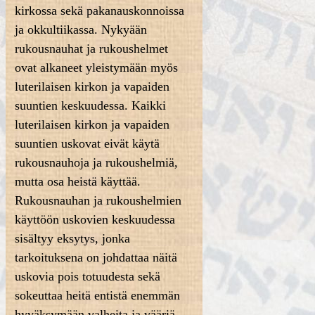
kirkossa sekä pakanauskonnoissa
ja okkultiikassa. Nykyään
rukousnauhat ja rukoushelmet
ovat alkaneet yleistymään myös
luterilaisen kirkon ja vapaiden
suuntien keskuudessa. Kaikki
luterilaisen kirkon ja vapaiden
suuntien uskovat eivät käytä
rukousnauhoja ja rukoushelmiä,
mutta osa heistä käyttää.
Rukousnauhan ja rukoushelmien
käyttöön uskovien keskuudessa
sisältyy eksytys, jonka
tarkoituksena on johdattaa näitä
uskovia pois totuudesta sekä
sokeuttaa heitä entistä enemmän
hyväksymään valheita ja vääriä