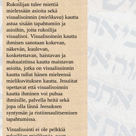
Rukoilijan tulee miettiä
mielessään asioita sekä
visualisoinnin (
mielikuva
) kautta
astua sisään tapahtumiin ja
asioihin, joita rukoilija
visualisoi. Visualisoinnin kautta
ihmisen sanotaan kokevan,
näkevän, kuulevan,
kosketettavan, haistavan ja
makuaistinsa kautta maistavan
asioita, jotka on visualisoinnin
kautta tullut hänen mieleensä
mielikuvituksen kautta. Jesuiitat
opettavat että visualisoinnin
kautta ihminen voi puhua
ihmisille, palvella heitä sekä
jopa olla läsnä Jeesuksen
syntymän ja ristiinnaulitsemisen
tapahtumissa.
Visualisointi ei ole pelkkiä
rukoilijan mielikuvia, vaan