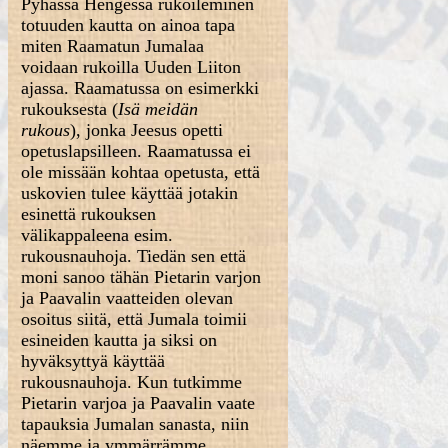
Pyhässä Hengessä rukoileminen
totuuden kautta on ainoa tapa
miten Raamatun Jumalaa
voidaan rukoilla Uuden Liiton
ajassa. Raamatussa on esimerkki
rukouksesta (
Isä meidän
rukous
), jonka Jeesus opetti
opetuslapsilleen. Raamatussa ei
ole missään kohtaa opetusta, että
uskovien tulee käyttää jotakin
esinettä rukouksen
välikappaleena esim.
rukousnauhoja. Tiedän sen että
moni sanoo tähän Pietarin varjon
ja Paavalin vaatteiden olevan
osoitus siitä, että Jumala toimii
esineiden kautta ja siksi on
hyväksyttyä käyttää
rukousnauhoja. Kun tutkimme
Pietarin varjoa ja Paavalin vaate
tapauksia Jumalan sanasta, niin
näemme ja ymmärrämme