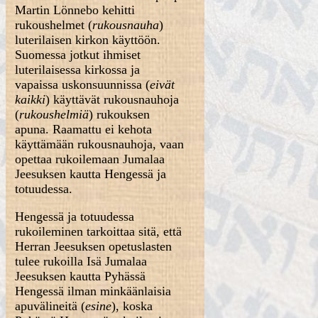
Martin Lönnebo kehitti
rukoushelmet (
rukousnauha
)
luterilaisen kirkon käyttöön.
Suomessa jotkut ihmiset
luterilaisessa kirkossa ja
vapaissa uskonsuunnissa (
eivät
kaikki
) käyttävät rukousnauhoja
(
rukoushelmiä
) rukouksen
apuna. Raamattu ei kehota
käyttämään rukousnauhoja, vaan
opettaa rukoilemaan Jumalaa
Jeesuksen kautta Hengessä ja
totuudessa.
Hengessä ja totuudessa
rukoileminen tarkoittaa sitä, että
Herran Jeesuksen opetuslasten
tulee rukoilla Isä Jumalaa
Jeesuksen kautta Pyhässä
Hengessä ilman minkäänlaisia
apuvälineitä (
esine
), koska