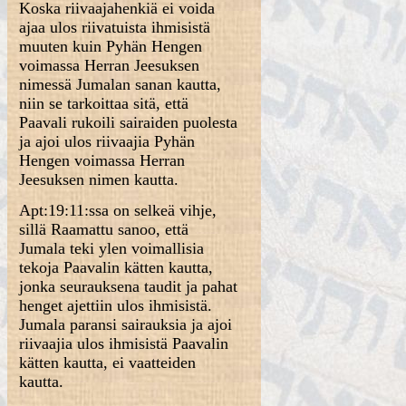
Koska riivaajahenkiä ei voida
ajaa ulos riivatuista ihmisistä
muuten kuin Pyhän Hengen
voimassa Herran Jeesuksen
nimessä Jumalan sanan kautta,
niin se tarkoittaa sitä, että
Paavali rukoili sairaiden puolesta
ja ajoi ulos riivaajia Pyhän
Hengen voimassa Herran
Jeesuksen nimen kautta.
Apt:19:11:ssa on selkeä vihje,
sillä Raamattu sanoo, että
Jumala teki ylen voimallisia
tekoja Paavalin kätten kautta,
jonka seurauksena taudit ja pahat
henget ajettiin ulos ihmisistä.
Jumala paransi sairauksia ja ajoi
riivaajia ulos ihmisistä Paavalin
kätten kautta, ei vaatteiden
kautta.