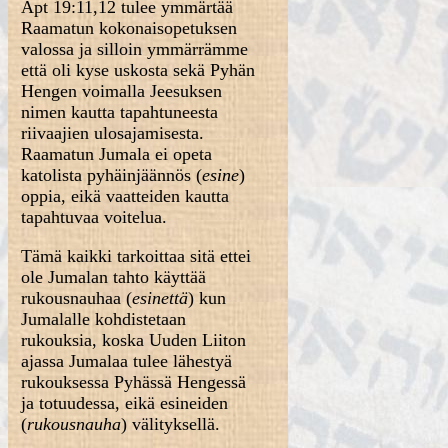
Apt 19:11,12 tulee ymmärtää
Raamatun kokonaisopetuksen
valossa ja silloin ymmärrämme
että oli kyse uskosta sekä Pyhän
Hengen voimalla Jeesuksen
nimen kautta tapahtuneesta
riivaajien ulosajamisesta.
Raamatun Jumala ei opeta
katolista pyhäinjäännös (
esine
)
oppia, eikä vaatteiden kautta
tapahtuvaa voitelua.
Tämä kaikki tarkoittaa sitä ettei
ole Jumalan tahto käyttää
rukousnauhaa (
esinettä
) kun
Jumalalle kohdistetaan
rukouksia, koska Uuden Liiton
ajassa Jumalaa tulee lähestyä
rukouksessa Pyhässä Hengessä
ja totuudessa, eikä esineiden
(
rukousnauha
) välityksellä.