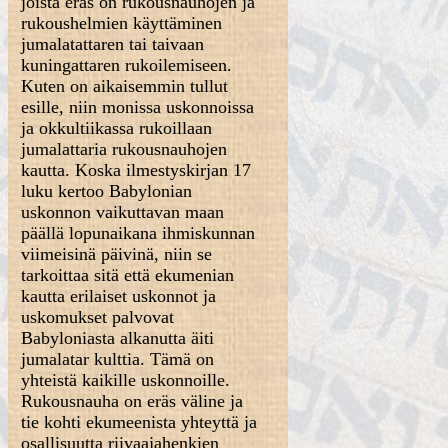
joista eräs on rukousnauhojen ja
rukoushelmien käyttäminen
jumalatattaren tai taivaan
kuningattaren rukoilemiseen.
Kuten on aikaisemmin tullut
esille, niin monissa uskonnoissa
ja okkultiikassa rukoillaan
jumalattaria rukousnauhojen
kautta. Koska ilmestyskirjan 17
luku kertoo Babylonian
uskonnon vaikuttavan maan
päällä lopunaikana ihmiskunnan
viimeisinä päivinä, niin se
tarkoittaa sitä että ekumenian
kautta erilaiset uskonnot ja
uskomukset palvovat
Babyloniasta alkanutta äiti
jumalatar kulttia. Tämä on
yhteistä kaikille uskonnoille.
Rukousnauha on eräs väline ja
tie kohti ekumeenista yhteyttä ja
osallisuutta riivaajahenkien