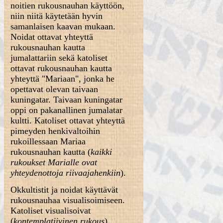
noitien rukousnauhan käyttöön,
niin niitä käytetään hyvin
samanlaisen kaavan mukaan.
Noidat ottavat yhteyttä
rukousnauhan kautta
jumalattariin sekä katoliset
ottavat rukousnauhan kautta
yhteyttä "Mariaan", jonka he
opettavat olevan taivaan
kuningatar. Taivaan kuningatar
oppi on pakanallinen jumalatar
kultti. Katoliset ottavat yhteyttä
pimeyden henkivaltoihin
rukoillessaan Mariaa
rukousnauhan kautta (
kaikki
rukoukset Marialle ovat
yhteydenottoja riivaajahenkiin
).
Okkultistit ja noidat käyttävät
rukousnauhaa visualisoimiseen.
Katoliset visualisoivat
(
kontemplatiivinen rukous
)