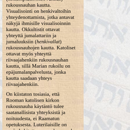
rukousnauhan kautta.
Visualisointi on henkivaltoihin
yhteydenottamista, jotka antavat
näkyjä ihmisille visualisoinnin
kautta. Okkultistit ottavat
yhteyttä jumalattariin ja
jumaluuksiin (
henkivallat
)
rukousnauhojen kautta. Katoliset
ottavat myös yhteyttä
riivaajahenkiin rukousnauhan
kautta, sillä Marian rukoilu on
epäjumalanpalvelusta, jonka
kautta saadaan yhteys
riivaajahenkiin.
On kiistaton tosiasia, että
Rooman katolisen kirkon
rukousnauha käytäntö tulee
saatanallisista yhteyksistä ja
noituudesta, ei Raamatun
opetuksesta. Luterilaisille on