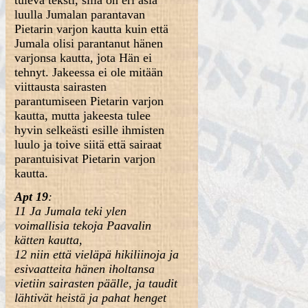
tuleva teksti, sillä on eri asia
luulla Jumalan parantavan
Pietarin varjon kautta kuin että
Jumala olisi parantanut hänen
varjonsa kautta, jota Hän ei
tehnyt. Jakeessa ei ole mitään
viittausta sairasten
parantumiseen Pietarin varjon
kautta, mutta jakeesta tulee
hyvin selkeästi esille ihmisten
luulo ja toive siitä että sairaat
parantuisivat Pietarin varjon
kautta.
Apt 19
:
11 Ja Jumala teki ylen
voimallisia tekoja Paavalin
kätten kautta,
12 niin että vieläpä hikiliinoja ja
esivaatteita hänen iholtansa
vietiin sairasten päälle, ja taudit
lähtivät heistä ja pahat henget