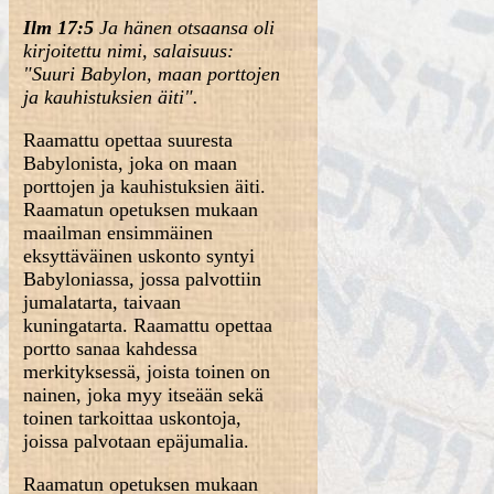
Ilm 17:5
Ja hänen otsaansa oli
kirjoitettu nimi, salaisuus:
"Suuri Babylon, maan porttojen
ja kauhistuksien äiti".
Raamattu opettaa suuresta
Babylonista, joka on maan
porttojen ja kauhistuksien äiti.
Raamatun opetuksen mukaan
maailman ensimmäinen
eksyttäväinen uskonto syntyi
Babyloniassa, jossa palvottiin
jumalatarta, taivaan
kuningatarta. Raamattu opettaa
portto sanaa kahdessa
merkityksessä, joista toinen on
nainen, joka myy itseään sekä
toinen tarkoittaa uskontoja,
joissa palvotaan epäjumalia.
Raamatun opetuksen mukaan