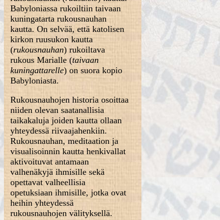
Babyloniassa rukoiltiin taivaan
kuningatarta rukousnauhan
kautta. On selvää, että katolisen
kirkon ruusukon kautta
(
rukousnauhan
) rukoiltava
rukous Marialle (
taivaan
kuningattarelle
) on suora kopio
Babyloniasta.
Rukousnauhojen historia osoittaa
niiden olevan saatanallisia
taikakaluja joiden kautta ollaan
yhteydessä riivaajahenkiin.
Rukousnauhan, meditaation ja
visualisoinnin kautta henkivallat
aktivoituvat antamaan
valhenäkyjä ihmisille sekä
opettavat valheellisia
opetuksiaan ihmisille, jotka ovat
heihin yhteydessä
rukousnauhojen välityksellä.