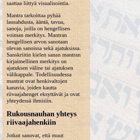
saattaa liittyä visualisointia.
Mantra tarkoittaa pyhää
lausahdusta, ääntä, tavua,
sanoja, joilla on hengellisen
voiman merkitys. Mantran
hengellisen arvon sanotaan
olevan sanoissa sekä ajatuksissa.
Sanskriitin kielen sanan mantran
kirjaimellinen merkitys on
ajatuksen väline tai ajatuksen
välikappale. Todellisuudessa
mantrat ovat henkivaltojen
kanavia, joiden kautta
riivaajahenget eksyttävät ja ovat
yhteydessä ihmisiin.
Rukousnauhan yhteys
riivaajahenkiin
Jotkut sanovat, että muut