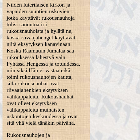
Niiden luterilaisen kirkon ja
vapaiden suuntien uskovien,
jotka käyttävät rukousnauhoja
tulisi sanoutua irti
rukousnauhoista ja hylätä ne,
koska riivaajahenget käyttävät
niitä eksytyksen kanavinaan.
Koska Raamatun Jumalaa saa
rukouksessa lähestyä vain
Pyhässä Hengessä ja totuudessa,
niin siksi Hän ei vastaa eikä
toimi rukousnauhojen kautta,
sillä rukousnauhat ovat
riivaajahenkien eksytyksen
välikappaleita. Rukousnauhat
ovat olleet eksytyksen
välikappaleita muinaisten
uskontojen keskuudessa ja ovat
sitä yhä vielä tänäkin päivänä.
Rukousnauhojen ja