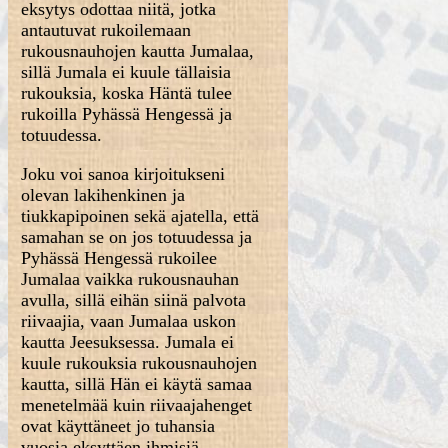
eksytys odottaa niitä, jotka
antautuvat rukoilemaan
rukousnauhojen kautta Jumalaa,
sillä Jumala ei kuule tällaisia
rukouksia, koska Häntä tulee
rukoilla Pyhässä Hengessä ja
totuudessa.
Joku voi sanoa kirjoitukseni
olevan lakihenkinen ja
tiukkapipoinen sekä ajatella, että
samahan se on jos totuudessa ja
Pyhässä Hengessä rukoilee
Jumalaa vaikka rukousnauhan
avulla, sillä eihän siinä palvota
riivaajia, vaan Jumalaa uskon
kautta Jeesuksessa. Jumala ei
kuule rukouksia rukousnauhojen
kautta, sillä Hän ei käytä samaa
menetelmää kuin riivaajahenget
ovat käyttäneet jo tuhansia
vuosia eksyttäen ihmisiä