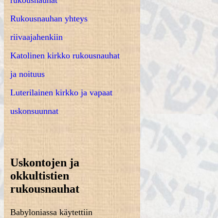
rukousnauhat
Rukousnauhan yhteys
riivaajahenkiin
Katolinen kirkko rukousnauhat
ja noituus
Luterilainen kirkko ja vapaat
uskonsuunnat
Uskontojen ja
okkultistien
rukousnauhat
Babyloniassa käytettiin