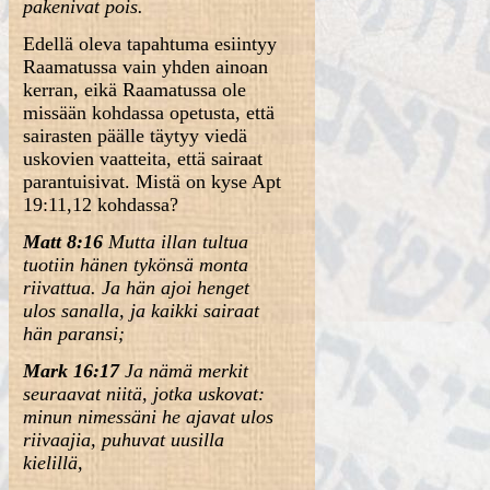
pakenivat pois.
Edellä oleva tapahtuma esiintyy
Raamatussa vain yhden ainoan
kerran, eikä Raamatussa ole
missään kohdassa opetusta, että
sairasten päälle täytyy viedä
uskovien vaatteita, että sairaat
parantuisivat. Mistä on kyse Apt
19:11,12 kohdassa?
Matt 8:16
Mutta illan tultua
tuotiin hänen tykönsä monta
riivattua. Ja hän ajoi henget
ulos sanalla, ja kaikki sairaat
hän paransi;
Mark 16:17
Ja nämä merkit
seuraavat niitä, jotka uskovat:
minun nimessäni he ajavat ulos
riivaajia, puhuvat uusilla
kielillä,