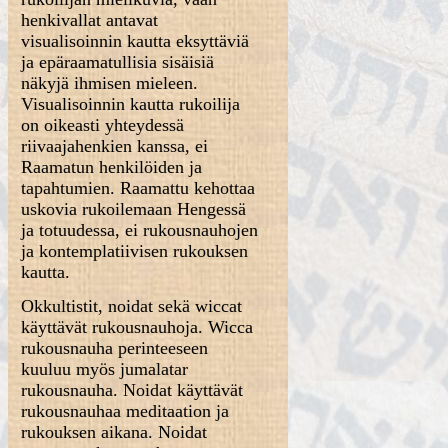
henkivallat antavat
visualisoinnin kautta eksyttäviä
ja epäraamatullisia sisäisiä
näkyjä ihmisen mieleen.
Visualisoinnin kautta rukoilija
on oikeasti yhteydessä
riivaajahenkien kanssa, ei
Raamatun henkilöiden ja
tapahtumien. Raamattu kehottaa
uskovia rukoilemaan Hengessä
ja totuudessa, ei rukousnauhojen
ja kontemplatiivisen rukouksen
kautta.
Okkultistit, noidat sekä wiccat
käyttävät rukousnauhoja. Wicca
rukousnauha perinteeseen
kuuluu myös jumalatar
rukousnauha. Noidat käyttävät
rukousnauhaa meditaation ja
rukouksen aikana. Noidat