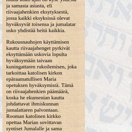
ja samasta asiasta, eli
riivaajahenkien eksytyksestä,
jossa kaikki eksyksissä olevat
hyväksyvät toisensa ja jumalatar
usko yhdistää heitä kaikkia.
Rukousnauhojen käyttämisen
kautta riivaajahenget pyrkivät
eksyttämään uskovia lopulta
hyväksymään taivaan
kuningattaren rukoilemisen, joka
tarkoittaa katolisen kirkon
epäraamatullisen Maria
opetuksen hyväksymistä. Tämä
on riivaajahenkien päämäärä,
koska he ekumenian kautta
johdattavat ihmiskunnan
jumalattaren palvontaan.
Rooman katolinen kirkko
opettaa Marian sovittavan
syntiset Jumalalle ja sama