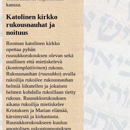
kanssa.
Katolinen kirkko
rukousnauhat ja
noituus
Rooman katolinen kirkko
opettaa pyhän
ruusukkorukouksen olevan sekä
suullinen että mietiskelevä
(
kontemplatiivinen
) rukous.
Rukousnauhan (
ruusukko
) avulla
rukoilija rukoilee rukousnauhan
helmiä liikutellen ja jokaisen
helmen kohdalla rukoillaan tietty
rukous. Ruusukkorukouksen
aikana rukoilija mietiskelee
Kristuksen ja Marian elämää,
kärsimystä ja kirkastusta.
Ruusukkorukoukseen kuuluu
apostolisen uskontunnustuksen