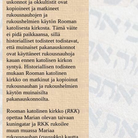
uskonnot ja okkultistit ovat
kopioineet ja matkineet
rukousnauhojen ja
rukoushelmien käytön Rooman
katolisesta kirkosta. Tämä väite
ei pidä paikkaansa, sillä
historialliset todisteet todistavat,
että muinaiset pakanauskonnot
ovat käyttäneet rukousnauhoja
kauan ennen katolisen kirkon
syntyä. Historiallisen todisteen
mukaan Rooman katolinen
kirkko on matkinut ja kopioinut
rukousnauhan ja rukoushelmien
käytön muinaisilta
pakanauskonnoilta.
Rooman katolinen kirkko (
RKK
)
opettaa Marian olevan taivaan
kuningatar ja RKK rukoilee
muun muassa Mariaa
rukousnauhan (
ruusukko
) kautta.