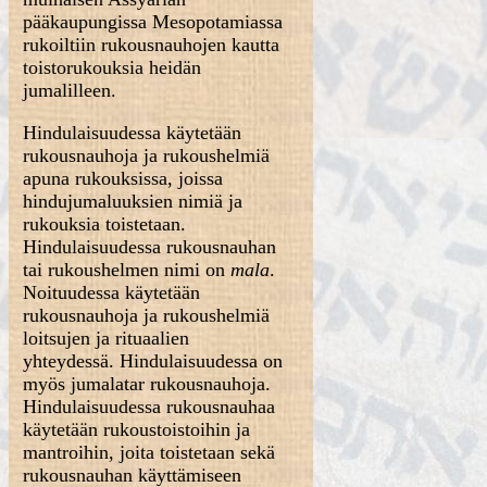
pääkaupungissa Mesopotamiassa
rukoiltiin rukousnauhojen kautta
toistorukouksia heidän
jumalilleen.
Hindulaisuudessa käytetään
rukousnauhoja ja rukoushelmiä
apuna rukouksissa, joissa
hindujumaluuksien nimiä ja
rukouksia toistetaan.
Hindulaisuudessa rukousnauhan
tai rukoushelmen nimi on
mala
.
Noituudessa käytetään
rukousnauhoja ja rukoushelmiä
loitsujen ja rituaalien
yhteydessä. Hindulaisuudessa on
myös jumalatar rukousnauhoja.
Hindulaisuudessa rukousnauhaa
käytetään rukoustoistoihin ja
mantroihin, joita toistetaan sekä
rukousnauhan käyttämiseen