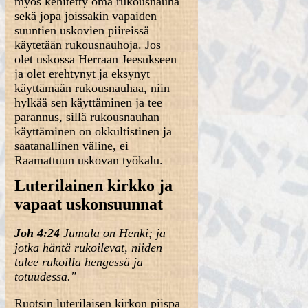
myös kehitetty oma rukousnauha
sekä jopa joissakin vapaiden
suuntien uskovien piireissä
käytetään rukousnauhoja. Jos
olet uskossa Herraan Jeesukseen
ja olet erehtynyt ja eksynyt
käyttämään rukousnauhaa, niin
hylkää sen käyttäminen ja tee
parannus, sillä rukousnauhan
käyttäminen on okkultistinen ja
saatanallinen väline, ei
Raamattuun uskovan työkalu.
Luterilainen kirkko ja
vapaat uskonsuunnat
Joh 4:24
Jumala on Henki; ja
jotka häntä rukoilevat, niiden
tulee rukoilla hengessä ja
totuudessa."
Ruotsin luterilaisen kirkon piispa