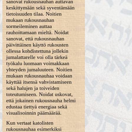
sanovat rukousnauhan auttavan
keskittymään sekä syventämään
tietoisuuden tilaa. Noitien
mukaan rukousnauhan
sormeileminen auttaa
rauhoittamaan mieltä. Noidat
sanovat, että rukousnauhan
päivittäinen käyttö rukousten
ollessa kohdistettuna jollekin
jumalattarelle voi olla tärkeä
työkalu luomaan voimakkaan
yhteyden jumaluuteen. Noitien
mukaan rukousnauhaa voidaan
käyttää itsensä vahvistamiseen
sekä halujen ja toiveiden
toteutumiseen. Noidat uskovat,
että jokainen rukousnauha helmi
edustaa tiettyä energiaa sekä
visualisoinnin päämäärää.
Kun vertaat katolisten
rukousnauhaa esimerkiksi