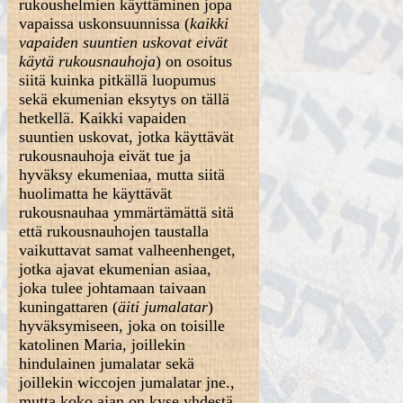
rukoushelmien käyttäminen jopa
vapaissa uskonsuunnissa (
kaikki
vapaiden suuntien uskovat eivät
käytä rukousnauhoja
) on osoitus
siitä kuinka pitkällä luopumus
sekä ekumenian eksytys on tällä
hetkellä. Kaikki vapaiden
suuntien uskovat, jotka käyttävät
rukousnauhoja eivät tue ja
hyväksy ekumeniaa, mutta siitä
huolimatta he käyttävät
rukousnauhaa ymmärtämättä sitä
että rukousnauhojen taustalla
vaikuttavat samat valheenhenget,
jotka ajavat ekumenian asiaa,
joka tulee johtamaan taivaan
kuningattaren (
äiti jumalatar
)
hyväksymiseen, joka on toisille
katolinen Maria, joillekin
hindulainen jumalatar sekä
joillekin wiccojen jumalatar jne.,
mutta koko ajan on kyse yhdestä