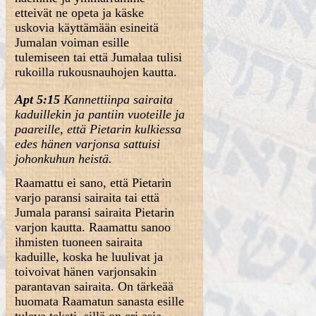
etteivät ne opeta ja käske
uskovia käyttämään esineitä
Jumalan voiman esille
tulemiseen tai että Jumalaa tulisi
rukoilla rukousnauhojen kautta.
Apt 5:15
Kannettiinpa sairaita
kaduillekin ja pantiin vuoteille ja
paareille, että Pietarin kulkiessa
edes hänen varjonsa sattuisi
johonkuhun heistä.
Raamattu ei sano, että Pietarin
varjo paransi sairaita tai että
Jumala paransi sairaita Pietarin
varjon kautta. Raamattu sanoo
ihmisten tuoneen sairaita
kaduille, koska he luulivat ja
toivoivat hänen varjonsakin
parantavan sairaita. On tärkeää
huomata Raamatun sanasta esille