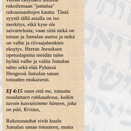
rukoilemaan "jumalaa"
rukousnauhojen kautta. Tästä
syystä tällä asialla on iso
merkitys, eikä kyse ole
saivartelusta, vaan siitä mikä on
totuus ja Jumalan asetus ja mikä
on valhe ja riivaajahenkien
eksytys. Herran Jeesuksen
opetuslapsina meidän tulee
hylätä valhe ja valita Jumalan
tahto sekä elää Pyhässä
Hengessä Jumalan sanan
totuuden mukaisesti.
Ef 4:15
vaan että me, totuutta
noudattaen rakkaudessa, kaikin
tavoin kasvaisimme häneen, joka
on pää, Kristus,
Rukousnauhat eivät kuulu
Jumalan sanan totuuteen, mutta