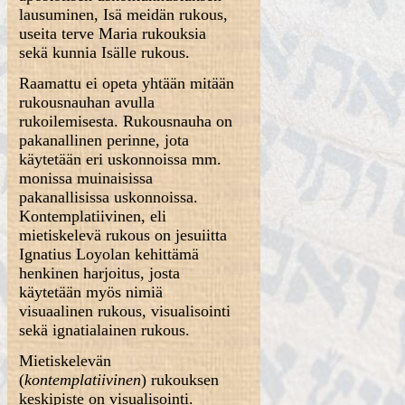
lausuminen, Isä meidän rukous,
useita terve Maria rukouksia
sekä kunnia Isälle rukous.
Raamattu ei opeta yhtään mitään
rukousnauhan avulla
rukoilemisesta. Rukousnauha on
pakanallinen perinne, jota
käytetään eri uskonnoissa mm.
monissa muinaisissa
pakanallisissa uskonnoissa.
Kontemplatiivinen, eli
mietiskelevä rukous on jesuiitta
Ignatius Loyolan kehittämä
henkinen harjoitus, josta
käytetään myös nimiä
visuaalinen rukous, visualisointi
sekä ignatialainen rukous.
Mietiskelevän
(
kontemplatiivinen
) rukouksen
keskipiste on visualisointi.