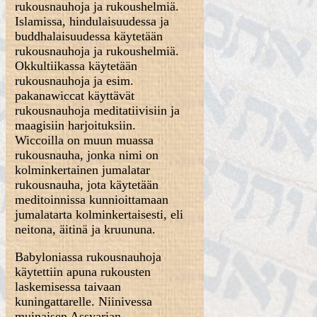
rukousnauhoja ja rukoushelmiä.
Islamissa, hindulaisuudessa ja
buddhalaisuudessa käytetään
rukousnauhoja ja rukoushelmiä.
Okkultiikassa käytetään
rukousnauhoja ja esim.
pakanawiccat käyttävät
rukousnauhoja meditatiivisiin ja
maagisiin harjoituksiin.
Wiccoilla on muun muassa
rukousnauha, jonka nimi on
kolminkertainen jumalatar
rukousnauha, jota käytetään
meditoinnissa kunnioittamaan
jumalatarta kolminkertaisesti, eli
neitona, äitinä ja kruununa.
Babyloniassa rukousnauhoja
käytettiin apuna rukousten
laskemisessa taivaan
kuningattarelle. Niinivessa
muinaisen Assyarian