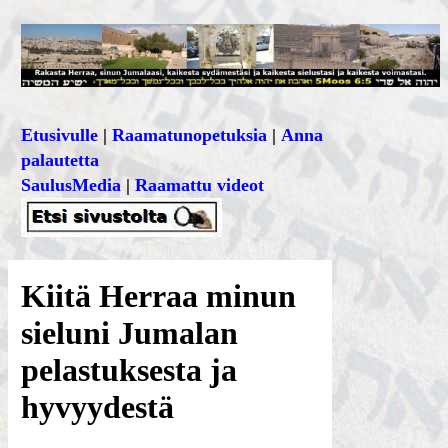
Etusivulle
|
Raamatunopetuksia
|
Anna
palautetta
SaulusMedia
|
Raamattu videot
Kiitä Herraa minun
sieluni Jumalan
pelastuksesta ja
hyvyydestä