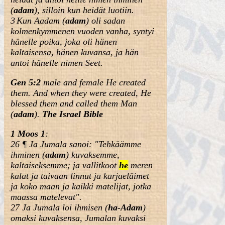
(
adam
), silloin kun heidät luotiin.
3
Kun Aadam (
adam
) oli sadan
kolmenkymmenen vuoden vanha, syntyi
hänelle poika, joka oli hänen
kaltaisensa, hänen kuvansa, ja hän
antoi hänelle nimen Seet.
Gen 5:2
male and female He created
them. And when they were created, He
blessed them and called them Man
(
adam
).
The Israel Bible
1 Moos 1
:
26 ¶ Ja Jumala sanoi: "Tehkäämme
ihminen (
adam
) kuvaksemme,
kaltaiseksemme; ja vallitkoot
he
meren
kalat ja taivaan linnut ja karjaeläimet
ja koko maan ja kaikki matelijat, jotka
maassa matelevat".
27
Ja Jumala loi ihmisen (
ha-Adam
)
omaksi kuvaksensa, Jumalan kuvaksi