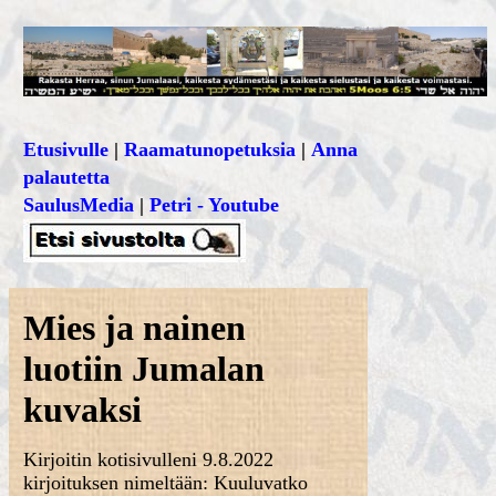
Etusivulle
|
Raamatunopetuksia
|
Anna
palautetta
SaulusMedia
|
Petri - Youtube
Mies ja nainen
luotiin Jumalan
kuvaksi
Kirjoitin kotisivulleni 9.8.2022
kirjoituksen nimeltään: Kuuluvatko