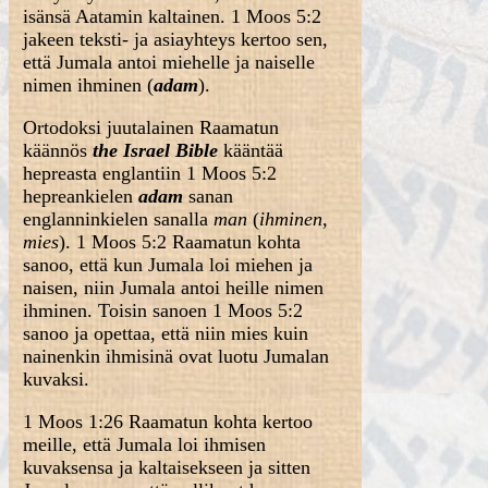
isänsä Aatamin kaltainen. 1 Moos 5:2
jakeen teksti- ja asiayhteys kertoo sen,
että Jumala antoi miehelle ja naiselle
nimen ihminen (
adam
).
Ortodoksi juutalainen Raamatun
käännös
the Israel Bible
kääntää
hepreasta englantiin 1 Moos 5:2
hepreankielen
adam
sanan
englanninkielen sanalla
man
(
ihminen,
mies
). 1 Moos 5:2 Raamatun kohta
sanoo, että kun Jumala loi miehen ja
naisen, niin Jumala antoi heille nimen
ihminen. Toisin sanoen 1 Moos 5:2
sanoo ja opettaa, että niin mies kuin
nainenkin ihmisinä ovat luotu Jumalan
kuvaksi.
1 Moos 1:26 Raamatun kohta kertoo
meille, että Jumala loi ihmisen
kuvaksensa ja kaltaisekseen ja sitten