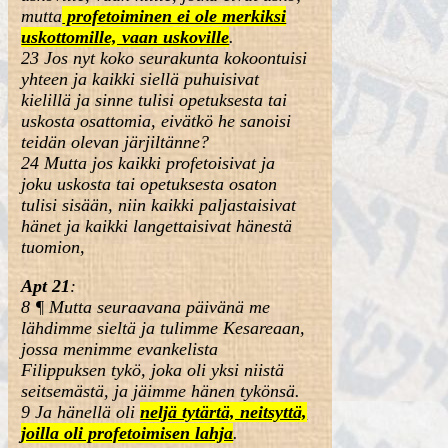
mutta
profetoiminen ei ole merkiksi
uskottomille, vaan uskoville
.
23
Jos nyt koko seurakunta kokoontuisi
yhteen ja kaikki siellä puhuisivat
kielillä ja sinne tulisi opetuksesta tai
uskosta osattomia, eivätkö he sanoisi
teidän olevan järjiltänne?
24
Mutta jos kaikki profetoisivat ja
joku uskosta tai opetuksesta osaton
tulisi sisään, niin kaikki paljastaisivat
hänet ja kaikki langettaisivat hänestä
tuomion,
Apt 21
:
8 ¶
Mutta seuraavana päivänä me
lähdimme sieltä ja tulimme Kesareaan,
jossa menimme evankelista
Filippuksen tykö, joka oli yksi niistä
seitsemästä, ja jäimme hänen tykönsä.
9
Ja hänellä oli
neljä tytärtä, neitsyttä,
joilla oli profetoimisen lahja
.