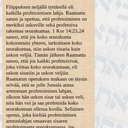
Filippuksen neljällä tyttärellä oli
kaikilla profetoimisen lahja. Raamattu
sanoo ja opettaa, että profetoiminen on
merkiksi uskoville sekä profetoiva
rakentaa seurakuntaa. 1 Kor 14:23,24
sanoo, että jos koko seurakunta
kokoontuisi yhteen, tarkoittaen koko
seurakuntaa, niin uskon sisaria kuin
uskon veljiä. Tämän jälkeen Raamattu
sanoo, että jos kaikki profetoisivat,
joka viittaa koko seurakuntaan, eli
uskon sisariin ja uskon veljiin.
Raamatun opetuksen mukaan on täysin
selvää, että se jolle Jumala antaa
armostaan profetoimisen lahjan,
olkoon hän uskon sisar tai uskon veli,
niin hän voi ja saa profetoida koko
seurakunnan ollessa koolla. Sellainen
opetus, joka kieltää profetoimisen
armonlahjan omaavan sisaren
profetoimasta seurakunnassa, jos