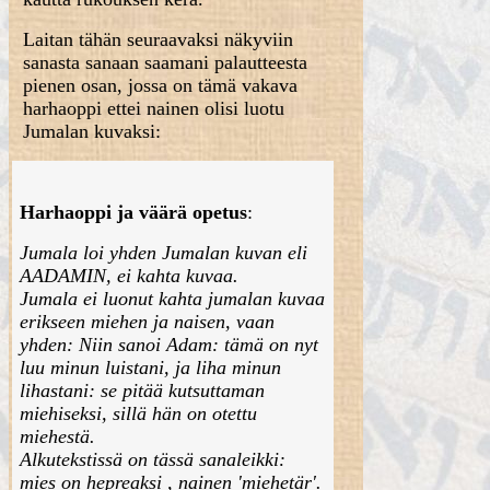
Laitan tähän seuraavaksi näkyviin
sanasta sanaan saamani palautteesta
pienen osan, jossa on tämä vakava
harhaoppi ettei nainen olisi luotu
Jumalan kuvaksi:
Harhaoppi ja väärä opetus
:
Jumala loi yhden Jumalan kuvan eli
AADAMIN, ei kahta kuvaa.
Jumala ei luonut kahta jumalan kuvaa
erikseen miehen ja naisen, vaan
yhden: Niin sanoi Adam: tämä on nyt
luu minun luistani, ja liha minun
lihastani: se pitää kutsuttaman
miehiseksi, sillä hän on otettu
miehestä.
Alkutekstissä on tässä sanaleikki:
mies on hepreaksi , nainen 'miehetär'.