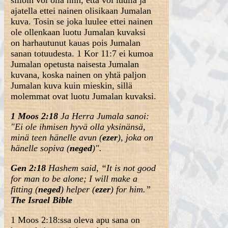
silloin voi olla niin, että voi luulla ja
ajatella ettei nainen olisikaan Jumalan
kuva. Tosin se joka luulee ettei nainen
ole ollenkaan luotu Jumalan kuvaksi
on harhautunut kauas pois Jumalan
sanan totuudesta. 1 Kor 11:7 ei kumoa
Jumalan opetusta naisesta Jumalan
kuvana, koska nainen on yhtä paljon
Jumalan kuva kuin mieskin, sillä
molemmat ovat luotu Jumalan kuvaksi.
1 Moos 2:18
Ja Herra Jumala sanoi:
"Ei ole ihmisen hyvä olla yksinänsä,
minä teen hänelle avun (
ezer
), joka on
hänelle sopiva (
neged
)".
Gen 2:18
Hashem
said, “It is not good
for man to be alone; I will make a
fitting (
neged
) helper (
ezer
) for him.”
The Israel Bible
1 Moos 2:18:ssa oleva apu sana on