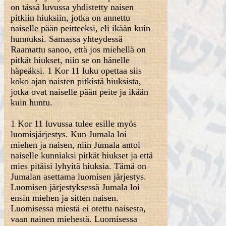
on tässä luvussa yhdistetty naisen
pitkiin hiuksiin, jotka on annettu
naiselle pään peitteeksi, eli ikään kuin
hunnuksi. Samassa yhteydessä
Raamattu sanoo, että jos miehellä on
pitkät hiukset, niin se on hänelle
häpeäksi. 1 Kor 11 luku opettaa siis
koko ajan naisten pitkistä hiuksista,
jotka ovat naiselle pään peite ja ikään
kuin huntu.
1 Kor 11 luvussa tulee esille myös
luomisjärjestys. Kun Jumala loi
miehen ja naisen, niin Jumala antoi
naiselle kunniaksi pitkät hiukset ja että
mies pitäisi lyhyitä hiuksia. Tämä on
Jumalan asettama luomisen järjestys.
Luomisen järjestyksessä Jumala loi
ensin miehen ja sitten naisen.
Luomisessa miestä ei otettu naisesta,
vaan nainen miehestä. Luomisessa