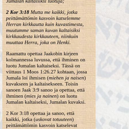
Jumalan kaltaisiksi luotuja;
2 Kor 3:18
Mutta me kaikki, jotka
peittämättömin kasvoin katselemme
Herran kirkkautta kuin kuvastimesta,
muutumme saman kuvan kaltaisiksi
kirkkaudesta kirkkauteen, niinkuin
muuttaa Herra, joka on Henki.
Raamattu opettaa Jaakobin kirjeen
kolmannessa luvussa, että ihminen on
luotu Jumalan kaltaiseksi. Tässä on
viittaus 1 Moos 1:26.27 kohtaan, jossa
Jumala loi ihmisen (
miehen ja naisen
)
kuvakseen ja kaltaisekseen. Toisin
sanoen Jaak 3:9 sanoo ja opettaa, että
ihminen (
mies ja nainen
) on luotu
Jumalan kaltaiseksi, Jumalan kuvaksi.
2 Kor 3:18 opettaa ja sanoo, että
kaikki, jotka (
uskovat totuuteen
)
peittämättömin kasvoin katselevat