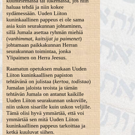
kuuntelemassa tai lukemassa, jos niin
haluaa tehdä ja niin kokee
sydämessään. Uuden Liiton
kuninkaallinen pappeus ei ole sama
asia kuin seurakunnan johtaminen,
sillä Jumala asettaa ryhmän miehiä
(
vanhimmat, kaitsijat ja paimenet
)
johtamaan paikkakunnan Herran
seurakunnan toimintaa, jonka
Ylipaimen on Herra Jeesus.
Raamatun opetuksen mukaan Uuden
Liiton kuninkaallisen papiston
tehtävänä on julistaa (
kertoa, todistaa
)
Jumalan jaloista teoista ja tämän
tehtävän Jumala on antanut kaikille
Uuden Liiton seurakunnan uskoville,
niin uskon sisarille kuin uskon veljille.
Tämä olisi hyvä ymmärtää, että voi
ymmärtää sen mitä Uuden Liiton
kuninkaallinen pappeus tarkoittaa ja
ketkä kuuluvat siihen.