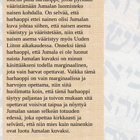
vääristämään Jumalan luomisteko
naisen kohdalla. On selvää, että
harhaoppi ettei nainen olisi Jumalan
kuva johtaa siihen, että naisen asema
vääristyy ja vääristetään, niin että
naisen asema vääristyy myös Uuden
Liiton aikakaudessa. Onneksi tämä
harhaoppi, että Jumala ei ole luonut
naista Jumalan kuvaksi on minun
käsittääkseni todella marginaalinen,
jota vain harvat opettavat. Vaikka tämä
harhaoppi on vain marginaalissa ja
harvojen opettama, niin siitä
huolimatta koin, että tämä harhaoppi
täytyy paljastaa ja toivon mukaan sitä
opettavat voisivat taipua ja nöyrtyä
Jumalan sanan selkeän totuuden
edessä, joka opettaa kirkkaasti ja
selvästi, että niin mies kuin nainenkin
ovat luotu Jumalan kuvaksi.