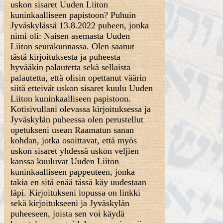
uskon sisaret Uuden Liiton
kuninkaalliseen papistoon? Puhuin
Jyväskylässä 13.8.2022 puheen, jonka
nimi oli: Naisen asemasta Uuden
Liiton seurakunnassa. Olen saanut
tästä kirjoituksesta ja puheesta
hyvääkin palautetta sekä sellaista
palautetta, että olisin opettanut väärin
siitä etteivät uskon sisaret kuulu Uuden
Liiton kuninkaalliseen papistoon.
Kotisivullani olevassa kirjoituksessa ja
Jyväskylän puheessa olen perustellut
opetukseni usean Raamatun sanan
kohdan, jotka osoittavat, että myös
uskon sisaret yhdessä uskon veljien
kanssa kuuluvat Uuden Liiton
kuninkaalliseen pappeuteen, jonka
takia en sitä enää tässä käy uudestaan
läpi. Kirjoitukseni lopussa on linkki
sekä kirjoitukseeni ja Jyväskylän
puheeseen, joista sen voi käydä