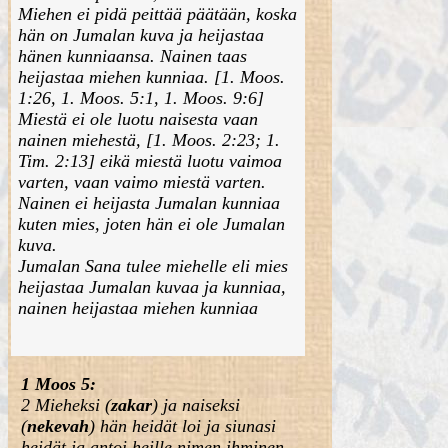
Miehen ei pidä peittää päätään, koska
hän on Jumalan kuva ja heijastaa
hänen kunniaansa. Nainen taas
heijastaa miehen kunniaa. [1. Moos.
1:26, 1. Moos. 5:1, 1. Moos. 9:6]
Miestä ei ole luotu naisesta vaan
nainen miehestä, [1. Moos. 2:23; 1.
Tim. 2:13] eikä miestä luotu vaimoa
varten, vaan vaimo miestä varten.
Nainen ei heijasta Jumalan kunniaa
kuten mies, joten hän ei ole Jumalan
kuva.
Jumalan Sana tulee miehelle eli mies
heijastaa Jumalan kuvaa ja kunniaa,
nainen heijastaa miehen kunniaa
1 Moos 5:
2 Mieheksi (
zakar
) ja naiseksi
(
nekevah
) hän heidät loi ja siunasi
heidät ja antoi heille nimen ihminen