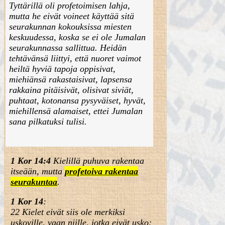
Tyttärillä oli profetoimisen lahja,
mutta he eivät voineet käyttää sitä
seurakunnan kokouksissa miesten
keskuudessa, koska se ei ole Jumalan
seurakunnassa sallittua. Heidän
tehtävänsä liittyi, että nuoret vaimot
heiltä hyviä tapoja oppisivat,
miehiänsä rakastaisivat, lapsensa
rakkaina pitäisivät, olisivat siviät,
puhtaat, kotonansa pysyväiset, hyvät,
miehillensä alamaiset, ettei Jumalan
sana pilkatuksi tulisi.
1 Kor 14:4
Kielillä puhuva rakentaa
itseään, mutta
profetoiva rakentaa
seurakuntaa
.
1 Kor 14
:
22
Kielet eivät siis ole merkiksi
uskoville, vaan niille, jotka eivät usko;