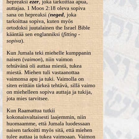
hepreaksi
ezer
, joka tarkoittaa apua,
auttajaa. 1 Moos 2:18 oleva sopiva
sana on hepreaksi
(
neged
, joka
tarkoittaa sopiva, kuten myös
ortodoksi juutalainen the Israel Bible
kääntää sen englanniksi (
fitting -
sopiva
).
Kun Jumala teki miehelle kumppanin
naisen (
vaimon
), niin vaimon
tehtävänä oli auttaa miestä, tukea
miestä. Miehen tuli vastaanottaa
vaimonsa apu ja tuki. Vaimolla on
siten erittäin tärkeä tehtävä, sillä vaimo
on miehelleen sopiva auttaja ja tukija,
jota mies tarvitsee.
Kun Raamattua tutkii
kokonaisvaltaisesti laajemmin, niin
huomaamme, että Jumala luodessaan
naisen tarkoitti myös sitä, että miehen
tulee auttaa ja tukea vaimoaan. Vaimon