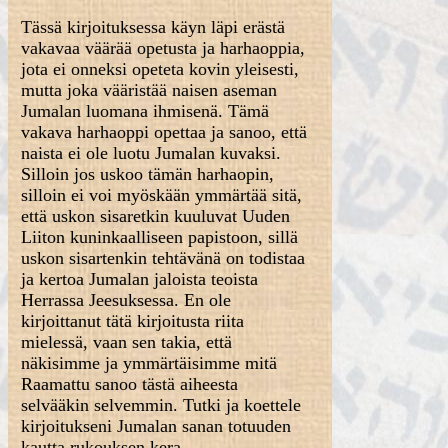
Tässä kirjoituksessa käyn läpi erästä
vakavaa väärää opetusta ja harhaoppia,
jota ei onneksi opeteta kovin yleisesti,
mutta joka vääristää naisen aseman
Jumalan luomana ihmisenä. Tämä
vakava harhaoppi opettaa ja sanoo, että
naista ei ole luotu Jumalan kuvaksi.
Silloin jos uskoo tämän harhaopin,
silloin ei voi myöskään ymmärtää sitä,
että uskon sisaretkin kuuluvat Uuden
Liiton kuninkaalliseen papistoon, sillä
uskon sisartenkin tehtävänä on todistaa
ja kertoa Jumalan jaloista teoista
Herrassa Jeesuksessa. En ole
kirjoittanut tätä kirjoitusta riita
mielessä, vaan sen takia, että
näkisimme ja ymmärtäisimme mitä
Raamattu sanoo tästä aiheesta
selvääkin selvemmin. Tutki ja koettele
kirjoitukseni Jumalan sanan totuuden
kautta rukouksen kera.