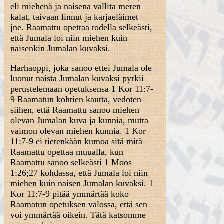
eli miehenä ja naisena vallita meren
kalat, taivaan linnut ja karjaeläimet
jne. Raamattu opettaa todella selkeästi,
että Jumala loi niin miehen kuin
naisenkin Jumalan kuvaksi.
Harhaoppi, joka sanoo ettei Jumala ole
luonut naista Jumalan kuvaksi pyrkii
perustelemaan opetuksensa 1 Kor 11:7-
9 Raamatun kohtien kautta, vedoten
siihen, että Raamattu sanoo miehen
olevan Jumalan kuva ja kunnia, mutta
vaimon olevan miehen kunnia. 1 Kor
11:7-9 ei tietenkään kumoa sitä mitä
Raamattu opettaa muualla, kun
Raamattu sanoo selkeästi 1 Moos
1:26;27 kohdassa, että Jumala loi niin
miehen kuin naisen Jumalan kuvaksi. 1
Kor 11:7-9 pitää ymmärtää koko
Raamatun opetuksen valossa, että sen
voi ymmärtää oikein. Tätä katsomme