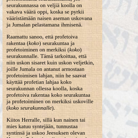
seurakunnassa on veljiä koolla on
vakava väärä oppi, koska se pyrkii
vääristämään naisen aseman uskovana
ja Jumalan pelastamana ihmisenä.
Raamattu sanoo, että profetoiva
rakentaa (
koko
) seurakuntaa ja
profetoiminen on merkiksi (
koko
)
seurakunnalle. Tämä tarkoittaa, että
niin uskon sisaret kuin uskon veljetkin,
joille Jumala on antanut armostaan
profetoimisen lahjan, niin he saavat
käyttää profetian lahjaa koko
seurakunnan ollessa koolla, koska
profetoiva rakentaa koko seurakuntaa
ja profetoiminen on merkiksi uskoville
(
koko seurakunnalle
).
Kiitos Herralle, sillä kun nainen tai
mies katuu syntejään, tunnustaa
syntinsä ja uskoo Jeesuksen olevan