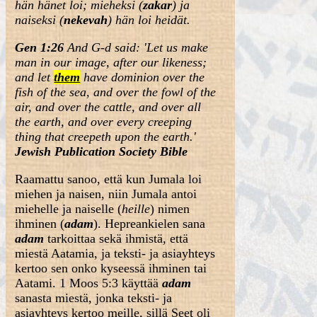
hän hänet loi; mieheksi (
zakar
) ja
naiseksi (
nekevah
) hän loi heidät.
Gen 1:26
And G-d said: 'Let us make
man in our image, after our likeness;
and let
them
have dominion over the
fish of the sea, and over the fowl of the
air, and over the cattle, and over all
the earth, and over every creeping
thing that creepeth upon the earth.'
Jewish Publication Society Bible
Raamattu sanoo, että kun Jumala loi
miehen ja naisen, niin Jumala antoi
miehelle ja naiselle (
heille
) nimen
ihminen (
adam
). Hepreankielen sana
adam
tarkoittaa sekä ihmistä, että
miestä Aatamia, ja teksti- ja asiayhteys
kertoo sen onko kyseessä ihminen tai
Aatami. 1 Moos 5:3 käyttää
adam
sanasta miestä, jonka teksti- ja
asiayhteys kertoo meille, sillä Seet oli