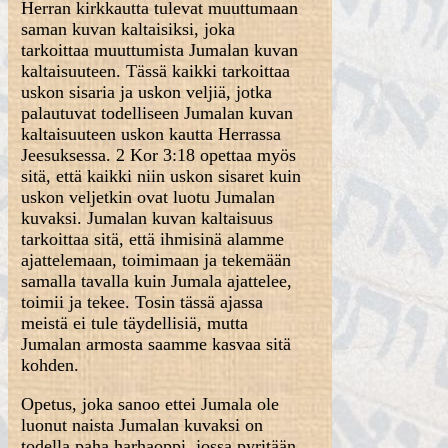
Herran kirkkautta tulevat muuttumaan
saman kuvan kaltaisiksi, joka
tarkoittaa muuttumista Jumalan kuvan
kaltaisuuteen. Tässä kaikki tarkoittaa
uskon sisaria ja uskon veljiä, jotka
palautuvat todelliseen Jumalan kuvan
kaltaisuuteen uskon kautta Herrassa
Jeesuksessa. 2 Kor 3:18 opettaa myös
sitä, että kaikki niin uskon sisaret kuin
uskon veljetkin ovat luotu Jumalan
kuvaksi. Jumalan kuvan kaltaisuus
tarkoittaa sitä, että ihmisinä alamme
ajattelemaan, toimimaan ja tekemään
samalla tavalla kuin Jumala ajattelee,
toimii ja tekee. Tosin tässä ajassa
meistä ei tule täydellisiä, mutta
Jumalan armosta saamme kasvaa sitä
kohden.
Opetus, joka sanoo ettei Jumala ole
luonut naista Jumalan kuvaksi on
todella paha harhaoppi, jossa pyritään