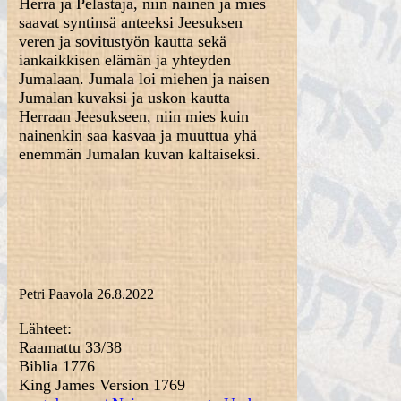
Herra ja Pelastaja, niin nainen ja mies
saavat syntinsä anteeksi Jeesuksen
veren ja sovitustyön kautta sekä
iankaikkisen elämän ja yhteyden
Jumalaan. Jumala loi miehen ja naisen
Jumalan kuvaksi ja uskon kautta
Herraan Jeesukseen, niin mies kuin
nainenkin saa kasvaa ja muuttua yhä
enemmän Jumalan kuvan kaltaiseksi.
Petri Paavola 26.8.202
2
Lähteet:
Raamattu 33/38
Biblia 1776
King James Version 1769