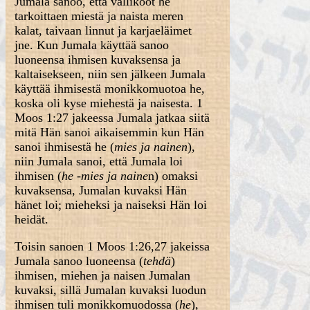
Jumala sanoo, että vallikoot he
tarkoittaen miestä ja naista meren
kalat, taivaan linnut ja karjaeläimet
jne. Kun Jumala käyttää sanoo
luoneensa ihmisen kuvaksensa ja
kaltaisekseen, niin sen jälkeen Jumala
käyttää ihmisestä monikkomuotoa he,
koska oli kyse miehestä ja naisesta. 1
Moos 1:27 jakeessa Jumala jatkaa siitä
mitä Hän sanoi aikaisemmin kun Hän
sanoi ihmisestä he (
mies ja nainen
),
niin Jumala sanoi, että Jumala loi
ihmisen (
he -mies ja naine
n) omaksi
kuvaksensa, Jumalan kuvaksi Hän
hänet loi; mieheksi ja naiseksi Hän loi
heidät.
Toisin sanoen 1 Moos 1:26,27 jakeissa
Jumala sanoo luoneensa (
tehdä
)
ihmisen, miehen ja naisen Jumalan
kuvaksi, sillä Jumalan kuvaksi luodun
ihmisen tuli monikkomuodossa (
he
),