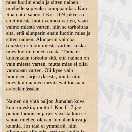
mies luotiin ensin ja sitten nainen
miehelle sopivaksi kumppaniksi. Kun
Raamattu sanoo 1 Kor 11:9 jakeessa
ettei miestä luotu vaimoa varten, vaan
vaimo miestä varten, niin se tarkoittaa
sitä, että alunperin ensin luotiin mies ja
sitten nainen. Alunperin vaimoa
(
naista
) ei luotu miestä varten, koska
mies luotiin ennen naista. Tämä ei
kuitenkaan tarkoita sitä, että nainen on
vain miestä varten, mutta mies ei olisi
vaimoaan varten. Oli kyse vain
luomisen järjestyksestä, mutta niin
mies kuin nainen tarvitsevat toisiaan
avioelämässään.
Nainen on yhtä paljon Jumalan kuva
kuin mieskin, mutta 1 Kor 11:7 jae
puhuu luomisen järjestyksestä kun se
sanoo miehen olevan Jumalan kuva ja
kunnia. Jos tätä ei ymmärrä, niin