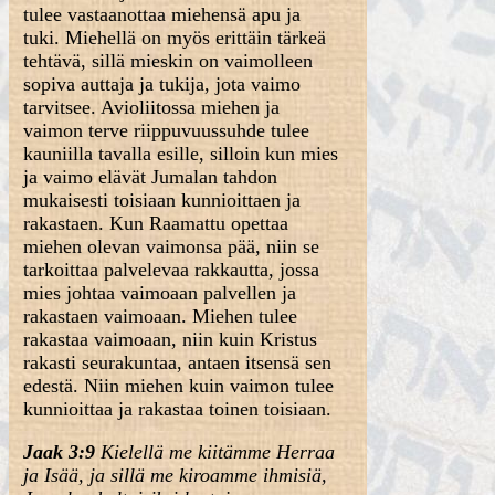
tulee vastaanottaa miehensä apu ja
tuki. Miehellä on myös erittäin tärkeä
tehtävä, sillä mieskin on vaimolleen
sopiva auttaja ja tukija, jota vaimo
tarvitsee. Avioliitossa miehen ja
vaimon terve riippuvuussuhde tulee
kauniilla tavalla esille, silloin kun mies
ja vaimo elävät Jumalan tahdon
mukaisesti toisiaan kunnioittaen ja
rakastaen. Kun Raamattu opettaa
miehen olevan vaimonsa pää, niin se
tarkoittaa palvelevaa rakkautta, jossa
mies johtaa vaimoaan palvellen ja
rakastaen vaimoaan. Miehen tulee
rakastaa vaimoaan, niin kuin Kristus
rakasti seurakuntaa, antaen itsensä sen
edestä. Niin miehen kuin vaimon tulee
kunnioittaa ja rakastaa toinen toisiaan.
Jaak 3:9
Kielellä me kiitämme Herraa
ja Isää, ja sillä me kiroamme ihmisiä,