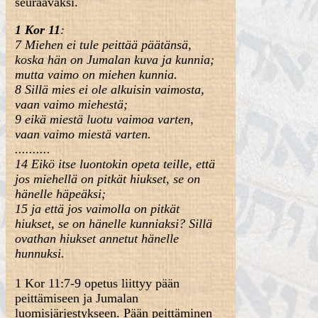
seuraavaksi.
1 Kor 11
:
7
Miehen ei tule peittää päätänsä,
koska hän on Jumalan kuva ja kunnia;
mutta vaimo on miehen kunnia.
8
Sillä mies ei ole alkuisin vaimosta,
vaan vaimo miehestä;
9
eikä miestä luotu vaimoa varten,
vaan vaimo miestä varten.
..........
14
Eikö itse luontokin opeta teille, että
jos miehellä on pitkät hiukset, se on
hänelle häpeäksi;
15
ja että jos vaimolla on pitkät
hiukset, se on hänelle kunniaksi? Sillä
ovathan hiukset annetut hänelle
hunnuksi.
1 Kor 11:7-9 opetus liittyy pään
peittämiseen ja Jumalan
luomisjärjestykseen. Pään peittäminen