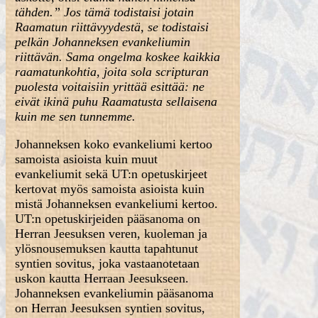
tähden.” Jos tämä todistaisi jotain
Raamatun riittävyydestä, se todistaisi
pelkän Johanneksen evankeliumin
riittävän. Sama ongelma koskee kaikkia
raamatunkohtia, joita sola scripturan
puolesta voitaisiin yrittää esittää: ne
eivät ikinä puhu Raamatusta sellaisena
kuin me sen tunnemme.
Johanneksen koko evankeliumi kertoo
samoista asioista kuin muut
evankeliumit sekä UT:n opetuskirjeet
kertovat myös samoista asioista kuin
mistä Johanneksen evankeliumi kertoo.
UT:n opetuskirjeiden pääsanoma on
Herran Jeesuksen veren, kuoleman ja
ylösnousemuksen kautta tapahtunut
syntien sovitus, joka vastaanotetaan
uskon kautta Herraan Jeesukseen.
Johanneksen evankeliumin pääsanoma
on Herran Jeesuksen syntien sovitus,