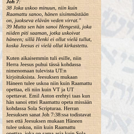
Joh 7
:
38 Joka uskoo minuun, niin kuin
Raamattu sanoo, hänen sisimmästään
on, juokseva elävän veden virrat."
39 Mutta sen hän sanoi Hengestä, joka
niiden piti saaman, jotka uskoivat
häneen; sillä Henki ei ollut vielä tullut,
koska Jeesus ei vielä ollut kirkastettu.
Kuten aikaisemmin tuli esille, niin
Herra Jeesus puhui tässä kohdassa
nimenomaan tulevista UT:n
kirjoituksista. Jeesuksen mukaan
Häneen tulee uskoa niin kuin Raamattu
opettaa, eli niin kuin VT ja UT
opettavat. Emil Anton erehtyi taas kun
hän sanoi ettei Raamattu opeta missään
kohdassa Sola Scripturaa. Herran
Jeesuksen sanat Joh 7:38:ssa todistavat
sen että Jeesuksen mukaan Häneen
tulee uskoa, niin kuin Raamattu
opettaa, joka on sama asia kuin Sola