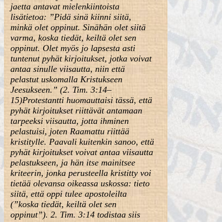
jaetta antavat mielenkiintoista
lisätietoa: ”Pidä sinä kiinni siitä,
minkä olet oppinut. Sinähän olet siitä
varma, koska tiedät, keiltä olet sen
oppinut. Olet myös jo lapsesta asti
tuntenut pyhät kirjoitukset, jotka voivat
antaa sinulle viisautta, niin että
pelastut uskomalla Kristukseen
Jeesukseen.” (2. Tim. 3:14–
15)Protestantti huomauttaisi tässä, että
pyhät kirjoitukset riittävät antamaan
tarpeeksi viisautta, jotta ihminen
pelastuisi, joten Raamattu riittää
kristitylle. Paavali kuitenkin sanoo, että
pyhät kirjoitukset voivat antaa viisautta
pelastukseen, ja hän itse mainitsee
kriteerin, jonka perusteella kristitty voi
tietää olevansa oikeassa uskossa: tieto
siitä, että oppi tulee apostoleilta
(”koska tiedät, keiltä olet sen
oppinut”). 2. Tim. 3:14 todistaa siis