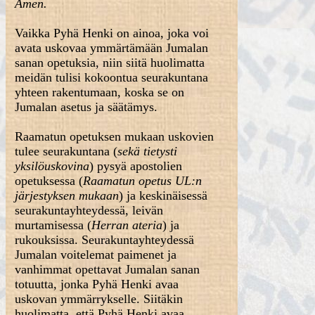
Amen.
Vaikka Pyhä Henki on ainoa, joka voi
avata uskovaa ymmärtämään Jumalan
sanan opetuksia, niin siitä huolimatta
meidän tulisi kokoontua seurakuntana
yhteen rakentumaan, koska se on
Jumalan asetus ja säätämys.
Raamatun opetuksen mukaan uskovien
tulee seurakuntana (
sekä tietysti
yksilöuskovina
) pysyä apostolien
opetuksessa (
Raamatun opetus UL:n
järjestyksen mukaan
) ja keskinäisessä
seurakuntayhteydessä, leivän
murtamisessa (
Herran ateria
) ja
rukouksissa. Seurakuntayhteydessä
Jumalan voitelemat paimenet ja
vanhimmat opettavat Jumalan sanan
totuutta, jonka Pyhä Henki avaa
uskovan ymmärrykselle. Siitäkin
huolimatta, että Pyhä Henki avaa