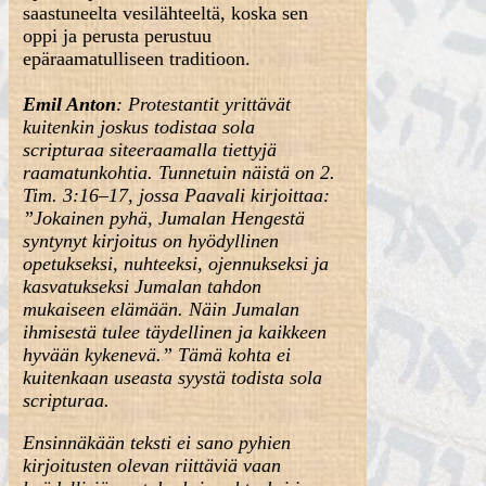
saastuneelta vesilähteeltä, koska sen
oppi ja perusta perustuu
epäraamatulliseen traditioon.
Emil Anton
: Protestantit yrittävät
kuitenkin joskus todistaa sola
scripturaa siteeraamalla tiettyjä
raamatunkohtia. Tunnetuin näistä on 2.
Tim. 3:16–17, jossa Paavali kirjoittaa:
”Jokainen pyhä, Jumalan Hengestä
syntynyt kirjoitus on hyödyllinen
opetukseksi, nuhteeksi, ojennukseksi ja
kasvatukseksi Jumalan tahdon
mukaiseen elämään. Näin Jumalan
ihmisestä tulee täydellinen ja kaikkeen
hyvään kykenevä.” Tämä kohta ei
kuitenkaan useasta syystä todista sola
scripturaa.
Ensinnäkään teksti ei sano pyhien
kirjoitusten olevan riittäviä vaan