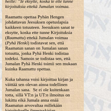
heille: "Te eksytte, koska te ette tunne
kirjoituksia ettekä Jumalan voimaa.
Raamattu opettaa Pyhän Hengen
johdattavan Jeesuksen opetuslapsia
kaikkeen totuuteen. Jeesuksen sanat te
eksytte, koska ette tunne Kirjoituksia
(
Raamattu
) ettekä Jumalan voimaa
(
Pyhä Henki
) todistavat sen, että
Raamatun sanan on Jumalan sanan
totuutta, jonka Pyhä Henki todistaa
todeksi. Samoin se todistaa sen, että
Jumalan Pyhä Henki toimii sen mukaan
kuinka Raamattu opettaa.
Kuka tahansa voisi kirjoittaa kirjan ja
väittää sen olevan ainoa todellinen
Jumalan sana. Se ei ole kuitenkaan
totta, sillä VT:n ja UT:n ilmoitus on
lukittu eikä Jumala anna enää
Raamatun arvovaltaa millekään
kirjoitukselle ilmestyskirjan