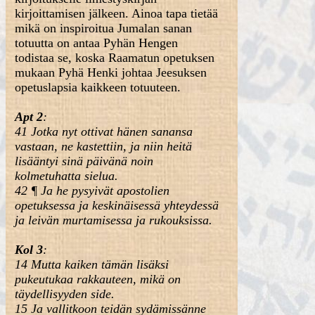
kirjoittamisen jälkeen. Ainoa tapa tietää
mikä on inspiroitua Jumalan sanan
totuutta on antaa Pyhän Hengen
todistaa se, koska Raamatun opetuksen
mukaan Pyhä Henki johtaa Jeesuksen
opetuslapsia kaikkeen totuuteen.
Apt 2
:
41 Jotka nyt ottivat hänen sanansa
vastaan, ne kastettiin, ja niin heitä
lisääntyi sinä päivänä noin
kolmetuhatta sielua.
42 ¶ Ja he pysyivät apostolien
opetuksessa ja keskinäisessä yhteydessä
ja leivän murtamisessa ja rukouksissa.
Kol 3
:
14 Mutta kaiken tämän lisäksi
pukeutukaa rakkauteen, mikä on
täydellisyyden side.
15 Ja vallitkoon teidän sydämissänne