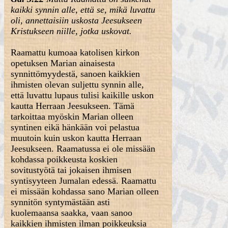
kaikki synnin alle, että se, mikä luvattu
oli, annettaisiin uskosta Jeesukseen
Kristukseen niille, jotka uskovat.
Raamattu kumoaa katolisen kirkon
opetuksen Marian ainaisesta
synnittömyydestä, sanoen kaikkien
ihmisten olevan suljettu synnin alle,
että luvattu lupaus tulisi kaikille uskon
kautta Herraan Jeesukseen. Tämä
tarkoittaa myöskin Marian olleen
syntinen eikä hänkään voi pelastua
muutoin kuin uskon kautta Herraan
Jeesukseen. Raamatussa ei ole missään
kohdassa poikkeusta koskien
sovitustyötä tai jokaisen ihmisen
syntisyyteen Jumalan edessä. Raamattu
ei missään kohdassa sano Marian olleen
synnitön syntymästään asti
kuolemaansa saakka, vaan sanoo
kaikkien ihmisten ilman poikkeuksia