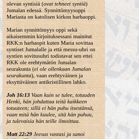
olevan syntisiä (
ovat tehneet syntiä
)
Jumalan edessä. Synnittömyysoppi
Mariasta on katolisen kirkon harhaoppi.
Marian synnittömyys oppi sekä
aikaisemmin kirjoituksessani mainitut
RKK:n harhaopit kuten Maria sovittaa
syntiset Jumalalle ja että messu-uhri on
syntien sovitusuhri todistavat sen ettei
RKK ole erehtymätön Jumalan
seurakunta (
ei ole ollenkaan Jumalan
seurakunta
), vaan erehtyväinen ja
eksyttäväinen antikristillinen lahko.
Joh 16:13
Vaan kuin se tulee, totuuden
Henki, hän johdattaa teitä kaikkeen
totuuteen; sillä ei hän puhu itsestänsä,
vaan mitä hän kuulee, sitä hän puhuu,
ja tulevaisia hän teille ilmoittaa.
Matt 22:29
Jeesus vastasi ja sanoi