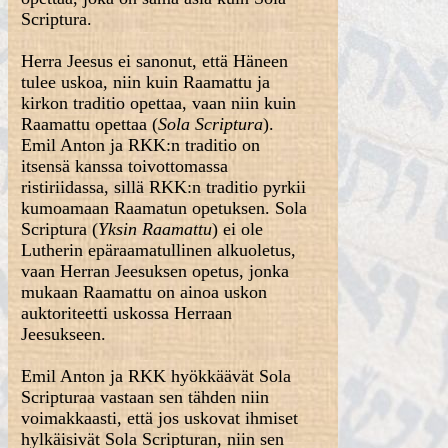
Scriptura.
Herra Jeesus ei sanonut, että Häneen
tulee uskoa, niin kuin Raamattu ja
kirkon traditio opettaa, vaan niin kuin
Raamattu opettaa (
Sola Scriptura
).
Emil Anton ja RKK:n traditio on
itsensä kanssa toivottomassa
ristiriidassa, sillä RKK:n traditio pyrkii
kumoamaan Raamatun opetuksen. Sola
Scriptura (
Yksin Raamattu
) ei ole
Lutherin epäraamatullinen alkuoletus,
vaan Herran Jeesuksen opetus, jonka
mukaan Raamattu on ainoa uskon
auktoriteetti uskossa Herraan
Jeesukseen.
Emil Anton ja RKK hyökkäävät Sola
Scripturaa vastaan sen tähden niin
voimakkaasti, että jos uskovat ihmiset
hylkäisivät Sola Scripturan, niin sen