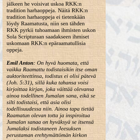
jälkeen he voisivat uskoa RKK:n
tradition harhaoppeja. Näitä RKK:n
tradition harhaoppeja ei tietenkään
löydy Raamatusta, niin sen tähden
RKK pyrkii tuhoamaan ihmisten uskon
Sola Scripturaan saadakseen ihmiset
uskomaan RKK:n epäraamatullisia
oppeja.
Emil Anton
: On hyvä huomata, että
vaikka Raamattu todistaisikin itse oman
auktoriteettinsa, todistus ei olisi pätevä
(Joh. 5:31), sillä kuka tahansa voisi
kirjoittaa kirjan, joka väittää olevansa
ainoa todellinen Jumalan sana, eikä se
silti todistaisi, että asia olisi
todellisuudessa niin. Ainoa tapa tietää
Raamatun olevan totta ja inspiroitua
Jumalan sanaa on hyväksyä se itsensä
Jumalaksi todistaneen Jeesuksen
perustaman erehtymättömän kirkon