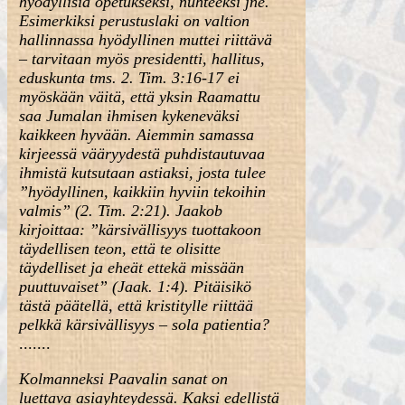
hyödyllisiä opetukseksi, nuhteeksi jne.
Esimerkiksi perustuslaki on valtion
hallinnassa hyödyllinen muttei riittävä
– tarvitaan myös presidentti, hallitus,
eduskunta tms. 2. Tim. 3:16-17 ei
myöskään väitä, että yksin Raamattu
saa Jumalan ihmisen kykeneväksi
kaikkeen hyvään. Aiemmin samassa
kirjeessä vääryydestä puhdistautuvaa
ihmistä kutsutaan astiaksi, josta tulee
”hyödyllinen, kaikkiin hyviin tekoihin
valmis” (2. Tim. 2:21). Jaakob
kirjoittaa: ”kärsivällisyys tuottakoon
täydellisen teon, että te olisitte
täydelliset ja eheät ettekä missään
puuttuvaiset” (Jaak. 1:4). Pitäisikö
tästä päätellä, että kristitylle riittää
pelkkä kärsivällisyys – sola patientia?
.......
Kolmanneksi Paavalin sanat on
luettava asiayhteydessä. Kaksi edellistä