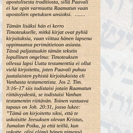
apostolisesta traditiosta, sillä Paavali
ei lue opin varmuutta Raamatun vaan
apostolien opetuksen ansioksi.
.......
Tämän lisäksi hän ei kerro
Timoteukselle, mitkä kirjat ovat pyhiä
kirjoituksia, vaan viittaa hänen lapsena
oppimaansa perimätietoon asiasta.
Tässä paljastuukin tämän tekstin
lopullinen ongelma: Timoteuksen
ollessa lapsi Uutta testamenttia ei ollut
vielä kirjoitettu, joten Paavali puhuu
juutalaisten pyhistä kirjoituksista eli
Vanhasta testamentista. Jos 2. Tim.
3:16–17 siis todistaisi jotain Raamatun
riittävyydestä, se todistaisi Vanhan
testamentin riittävän. Toinen vastaava
tapaus on Joh. 20:31, jossa lukee:
”Tämä on kirjoitettu siksi, että te
uskoisitte Jeesuksen olevan Kristus,
Jumalan Poika, ja että teillä, kun
uskotte, olisi elämä hänen nimensä