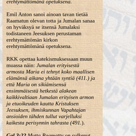
erehtymättömänä opetuksena.
Emil Anton sanoi ainoan tavan tietää
Raamatun olevan totta ja Jumalan sanaa
on hyväksyä se itsensä Jumalaksi
todistaneen Jeesuksen perustaman
erehtymättömän kirkon
erehtymättömänä opetuksena.
RKK opettaa katekismuksessaan muun
muassa näin:
Jumalan erityisestä
armosta Maria ei tehnyt koko maallisen
elämänsä aikana yhtään syntiä (411.) ja
että Maria on sikiämisensä
ensimmäisestä hetkestä alakean
kaikkivaltiaan Jumalan erityisen armon
ja etuoikeuden kautta Kristuksen
Jeesuksen, ihmiskunnan Vapahtajan
ansioiden tähden tullut varjelluksi
kaikesta perisynnin tahrasta (491.
).
Gal 3:22
Mutta Raamattu on sulkenut