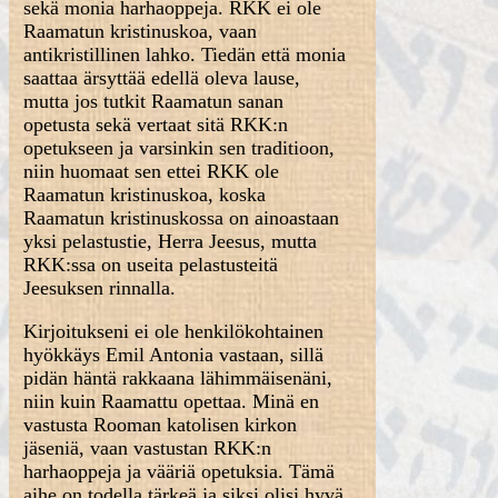
sekä monia harhaoppeja. RKK ei ole
Raamatun kristinuskoa, vaan
antikristillinen lahko. Tiedän että monia
saattaa ärsyttää edellä oleva lause,
mutta jos tutkit Raamatun sanan
opetusta sekä vertaat sitä RKK:n
opetukseen ja varsinkin sen traditioon,
niin huomaat sen ettei RKK ole
Raamatun kristinuskoa, koska
Raamatun kristinuskossa on ainoastaan
yksi pelastustie, Herra Jeesus, mutta
RKK:ssa on useita pelastusteitä
Jeesuksen rinnalla.
Kirjoitukseni ei ole henkilökohtainen
hyökkäys Emil Antonia vastaan, sillä
pidän häntä rakkaana lähimmäisenäni,
niin kuin Raamattu opettaa. Minä en
vastusta Rooman katolisen kirkon
jäseniä, vaan vastustan RKK:n
harhaoppeja ja vääriä opetuksia. Tämä
aihe on todella tärkeä ja siksi olisi hyvä