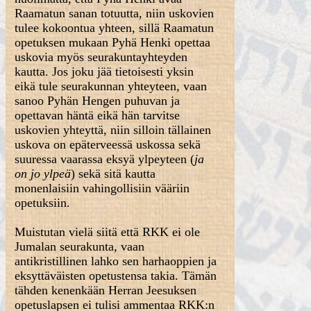
Raamatun sanan totuutta, niin uskovien
tulee kokoontua yhteen, sillä Raamatun
opetuksen mukaan Pyhä Henki opettaa
uskovia myös seurakuntayhteyden
kautta. Jos joku jää tietoisesti yksin
eikä tule seurakunnan yhteyteen, vaan
sanoo Pyhän Hengen puhuvan ja
opettavan häntä eikä hän tarvitse
uskovien yhteyttä, niin silloin tällainen
uskova on epäterveessä uskossa sekä
suuressa vaarassa eksyä ylpeyteen (
ja
on jo ylpeä
) sekä sitä kautta
monenlaisiin vahingollisiin vääriin
opetuksiin.
Muistutan vielä siitä että RKK ei ole
Jumalan seurakunta, vaan
antikristillinen lahko sen harhaoppien ja
eksyttäväisten opetustensa takia. Tämän
tähden kenenkään Herran Jeesuksen
opetuslapsen ei tulisi ammentaa RKK:n