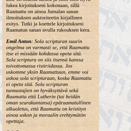
lukea kirjoitukseni kokonaan, sillä
Raamattu on ainoa Jumalan sanan
ilmoituksen auktoriteetin kirjallinen
esitys. Tutki ja koettele kirjoitukseni
Raamatun sanan avulla rukouksen kera.
Emil Anton
: Sola scripturan suurin
ongelma on varmasti se, että Raamattu
itse ei missään kohdassa opeta sitä.
Sola scriptura on siis itsensä kanssa
toivottomassa ristiriidassa. Jos
uskomme yksin Raamattuun, emme voi
uskoa sola scripturaan, koska Raamattu
ei opeta sitä. Sola scripturan
tunnustajien on hyväksyttävä sekä
Raamattu että Lutherin (tai heidän
oman seurakuntansa) epäraamatullinen
alkuoletus, että Raamattu on kristityn
ainoa uskon ja moraalin erehtymätön
opettaja.