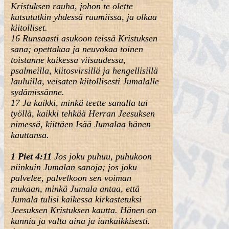
Kristuksen rauha, johon te olette
kutsututkin yhdessä ruumiissa, ja olkaa
kiitolliset.
16 Runsaasti asukoon teissä Kristuksen
sana; opettakaa ja neuvokaa toinen
toistanne kaikessa viisaudessa,
psalmeilla, kiitosvirsillä ja hengellisillä
lauluilla, veisaten kiitollisesti Jumalalle
sydämissänne.
17 Ja kaikki, minkä teette sanalla tai
työllä, kaikki tehkää Herran Jeesuksen
nimessä, kiittäen Isää Jumalaa hänen
kauttansa.
1 Piet 4:11
Jos joku puhuu, puhukoon
niinkuin Jumalan sanoja; jos joku
palvelee, palvelkoon sen voiman
mukaan, minkä Jumala antaa, että
Jumala tulisi kaikessa kirkastetuksi
Jeesuksen Kristuksen kautta. Hänen on
kunnia ja valta aina ja iankaikkisesti.