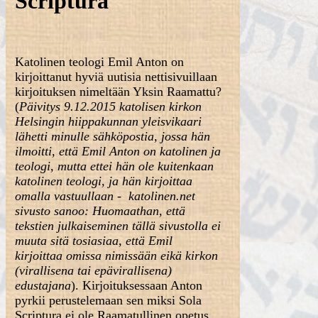
Scriptura
Katolinen teologi Emil Anton on
kirjoittanut hyviä uutisia nettisivuillaan
kirjoituksen nimeltään Yksin Raamattu?
(
Päivitys 9.12.2015 katolisen kirkon
Helsingin hiippakunnan yleisvikaari
lähetti minulle sähköpostia, jossa hän
ilmoitti, että Emil Anton on katolinen ja
teologi, mutta ettei hän ole kuitenkaan
katolinen teologi, ja hän kirjoittaa
omalla vastuullaan - katolinen.net
sivusto sanoo: Huomaathan, että
tekstien julkaiseminen tällä sivustolla ei
muuta sitä tosiasiaa, että Emil
kirjoittaa omissa nimissään eikä kirkon
(virallisena tai epävirallisena)
edustajana
). Kirjoituksessaan Anton
pyrkii perustelemaan sen miksi Sola
Scriptura ei ole Raamatullinen opetus.