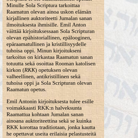
Minulle Sola Scriptura tarkoittaa
Raamatun olevan ainoa uskon elämän
kirjallinen auktoriteetti Jumalan sanan
ilmoituksesta ihmisille. Emil Anton
väittää kirjoituksessaan Sola Scripturan
olevan epähistoriallinen, epälooginen,
epäraamatullinen ja kristillisyydelle
tuhoisa oppi. Minun kirjoitukseni
tarkoitus on kirkastaa Raamatun sanan
totuutta sekä osoittaa Rooman katolisen
kirkon (
RKK
) opetuksen olevan
valheellinen, antikristillinen sekä
tuhoisa oppi ja Sola Scripturan olevan
Raamatun opetus.
Emil Antonin kirjoituksesta tulee esille
voimakkaasti RKK:n halveksunta
Raamattua kohtaan Jumalan sanan
ainoana auktoriteettina sekä se kuinka
RKK korottaa traditiotaan, jonka kautta
he opettavat useita erilaisia pelastusteitä