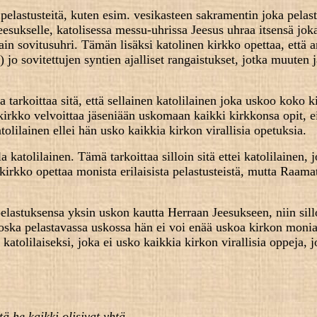
a pelastusteitä, kuten esim. vesikasteen sakramentin joka pelas
 Jeesukselle, katolisessa messu-uhrissa Jeesus uhraa itsensä jo
n sovitusuhri. Tämän lisäksi katolinen kirkko opettaa, että a
ä
) jo sovitettujen syntien ajalliset rangaistukset, jotka muuten j
ka tarkoittaa sitä, että sellainen katolilainen joka uskoo koko 
 kirkko velvoittaa jäseniään uskomaan kaikki kirkkonsa opit, e
olilainen ellei hän usko kaikkia kirkon virallisia opetuksia.
 katolilainen. Tämä tarkoittaa silloin sitä ettei katolilainen,
kirkko opettaa monista erilaisista pelastusteistä, mutta Raama
 pelastuksensa yksin uskon kautta Herraan Jeesukseen, niin sil
koska pelastavassa uskossa hän ei voi enää uskoa kirkon monia 
 katolilaiseksi, joka ei usko kaikkia kirkon virallisia oppeja, j
ä he kaikki olisivat yhtä.