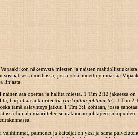
Vapaakirkon näkemystä miesten ja naisten mahdollisuuksista
u sosiaalisessa mediassa, jossa olisi annettu ymmärtää Vapaa
 linjasta.
nainen saa opettaa ja hallita miestä. 1 Tim 2:12 jakeessa on
ita, harjoittaa auktoriteettia (
tarkoittaa johtamista
). 1 Tim 2:1
ska tämä asiayhteys jatkuu 1 Tim 3:1 kohtaan, jossa sanotaan
atussa Jumala määrittelee seurakunnan johtajien sukupuolen 
eurakunnassa.
tä vanhimmat, paimenet ja kaitsijat on yksi ja sama palveluteh