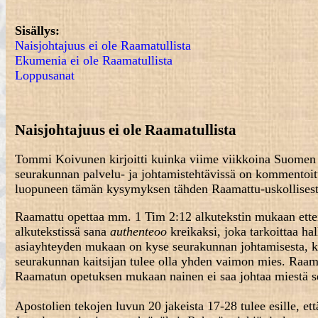
Sisällys
:
Naisjohtajuus ei ole Raamatullista
Ekumenia ei ole Raamatullista
Loppusanat
Naisjohtajuus ei ole Raamatullista
Tommi Koivunen kirjoitti kuinka viime viikkoina Suomen 
seurakunnan palvelu- ja johtamistehtävissä on kommentoit
luopuneen tämän kysymyksen tähden Raamattu-uskollisesta
Raamattu opettaa mm. 1 Tim 2:12 alkutekstin mukaan ettei 
alkutekstissä sana
authenteoo
kreikaksi, joka tarkoittaa hall
asiayhteyden mukaan on kyse seurakunnan johtamisesta, ko
seurakunnan kaitsijan tulee olla yhden vaimon mies. Raam
Raamatun opetuksen mukaan nainen ei saa johtaa miestä s
Apostolien tekojen luvun 20 jakeista 17-28 tulee esille, et