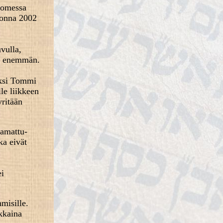
Suomessa
uonna 2002
vulla,
än enemmän.
iksi Tommi
le liikkeen
yritään
aamattu-
ka eivät
ei
misille.
kkaina