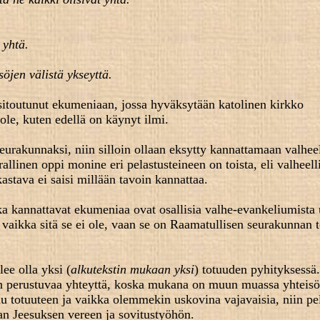
 yhtä.
söjen välistä ykseyttä.
toutunut ekumeniaan, jossa hyväksytään katolinen kirkko
ole, kuten edellä on käynyt ilmi.
urakunnaksi, niin silloin ollaan eksytty kannattamaan valheel
llinen oppi monine eri pelastusteineen on toista, eli valheell
astava ei saisi millään tavoin kannattaa.
a kannattavat ekumeniaa ovat osallisia valhe-evankeliumista
vaikka sitä se ei ole, vaan se on Raamatullisen seurakunnan t
ee olla yksi (
alkutekstin mukaan yksi
) totuuden pyhityksess
en perustuvaa yhteyttä, koska mukana on muun muassa yhteisö
u totuuteen ja vaikka olemmekin uskovina vajavaisia, niin pe
ran Jeesuksen vereen ja sovitustyöhön.