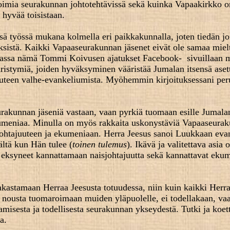
oimia seurakunnan johtotehtävissä sekä kuinka Vapaakirkko o
yvää toisistaan.
ssä työssä mukana kolmella eri paikkakunnalla, joten tiedän j
ksistä.
Kaikki Vapaaseurakunnan jäsenet eivät ole samaa mie
asiassa nämä Tommi Koivusen ajatukset Facebook- sivuillaan
ääristymiä, joiden hyväksyminen vääristää Jumalan itsensä ase
uteen valhe-evankeliumista. Myöhemmin kirjoituksessani per
rakunnan jäseniä vastaan, vaan pyrkiä tuomaan esille Jumala
kumeniaa. Minulla on myös rakkaita uskonystäviä Vapaaseura
aisjohtajuuteen ja ekumeniaan. Herra Jeesus sanoi Luukkaan ev
ltä kun Hän tulee (
toinen tulemus
). Ikävä ja valitettava asia o
 eksyneet kannattamaan naisjohtajuutta sekä kannattavat eku
akastamaan Herraa Jeesusta totuudessa, niin kuin kaikki Herr
in nousta tuomaroimaan muiden yläpuolelle, ei todellakaan, va
amisesta ja todellisesta seurakunnan ykseydestä. Tutki ja koet
a.