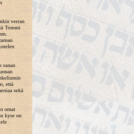
n
onkin verran
ltä Tommi
 mm.
ttaman
ustelen
n sanan
kunnan
ankeliumin
n, että
meniaa sekä
an omat
an kyse on
tele