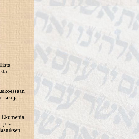
lista
ista
 uskoessaan
örkeä ja
ä. Ekumenia
, joka
lastuksen