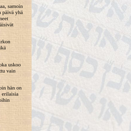
taa, samoin
ka päivä yhä
neet
äisivät
kirkon
ikä
 joka uskoo
ttu vain
loin hän on
erilaisia
oihin