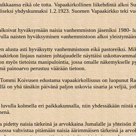
kkaansa eikä ole totta. Vapaakirkollinen liikehdintä alkoi 
lliseksi yhdyskunnaksi 1.2.1923. Suomen Vapaakirkko teki v
 alkoivat hyväksymään naisia vanhemmiston jäseniksi 1980- lu
luvulla naisten hyväksyminen vanhemmistoon alkoi yleistymä
en alusta asti hyväksytty vanhemmistoon eikä pastoreiksi. M
aakirkon linjaus naisten johtajuudelle näyttäisi uskottavammal
n on myös tietoista manipulointia, jossa omalle näkemykselle p
mä painoarvo perustuu väärään tietoon.
että Tommi Koivusen edustama vapaakirkollisuus on luopunut R
ä on yhä tänäkin päivänä paljon uskovia sisaria ja veljiä, jot
vulla kolmella eri paikkakunnalla, niin yhdessäkään niistä 
nenä.
pidetty naisia tärkeinä ja arvokkaina Jumalalle ja yhteisön ih
ossa vahvistua pitämään naisia äärimmäisen tärkeinä ja arvo