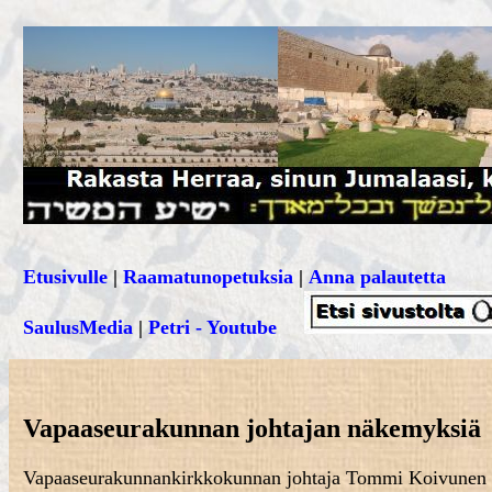
Etusivulle
|
Raamatunopetuksia
|
Anna palautetta
SaulusMedia
|
Petri - Youtube
Vapaaseurakunnan johtajan näkemyksiä
Vapaaseurakunnankirkkokunnan johtaja Tommi Koivunen ki