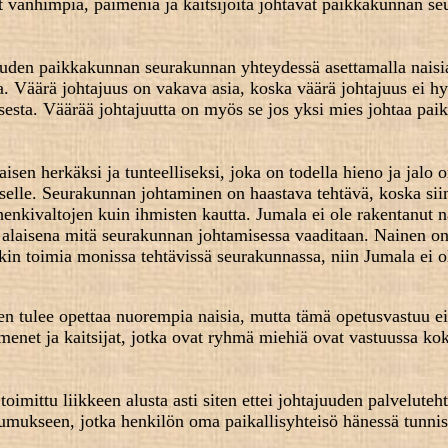
t vanhimpia, paimenia ja kaitsijoita johtavat paikkakunnan se
uuden paikkakunnan seurakunnan yhteydessä asettamalla naisi
ta. Väärä johtajuus on vakava asia, koska väärä johtajuus ei h
sesta. Väärää johtajuutta on myös se jos yksi mies johtaa pai
isen herkäksi ja tunteelliseksi, joka on todella hieno ja jalo 
elle. Seurakunnan johtaminen on haastava tehtävä, koska sii
enkivaltojen kuin ihmisten kautta. Jumala ei ole rakentanut n
alaisena mitä seurakunnan johtamisessa vaaditaan. Nainen on
kin toimia monissa tehtävissä seurakunnassa, niin Jumala ei o
tulee opettaa nuorempia naisia, mutta tämä opetusvastuu e
enet ja kaitsijat, jotka ovat ryhmä miehiä ovat vastuussa ko
oimittu liikkeen alusta asti siten ettei johtajuuden palveluteht
tsumukseen, jotka henkilön oma paikallisyhteisö hänessä tunnis