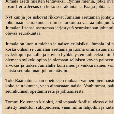
Jumala asetti miesten tehtäväksi. Ryhmä miehiä, jotka ova
tosin Herra Jeesus on koko seurakuntansa Pää ja johtaja.
Nyt kun ja jos uskovat rikkovat Jumalan asettaman johtaj
johtamaan seurakuntaa, niin se tarkoittaa väärää johtajuut
Jumalan Itsensä asettamaa järjestystä seurakunnan johtami
olevaa seurakuntaa.
Jumala on luonut miehen ja naisen erilaisiksi. Jumala loi na
koska onhan se Jumalan asettama ja luoma ominaisuus nais
sylkykupin paikalle ja kovien hyökkäysten kohteeksi niin h
olemaan sylkykuppina ja olemaan sellaisen kovan paineen 
arvokas ja tärkeä Jumalalle kuin mies ja vaikka nainen voi
naista seurakunnan johtotehtäviin.
Toki Raamatunsanan opetuksen mukaan vanhempien naisten 
koko seurakuntaa, vaan ainoastaan naisia. Vanhimmat, paim
seurakunnan opettamisesta ja johtamisesta.
Tommi Koivunen kirjoitti, että vapaakirkollisuudessa olisi t
liitetty henkilön sukupuoleen, vaan niihin lahjoihin ja ku