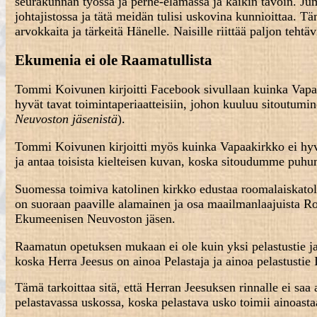
seurakunnan työssä ja perhe-elämässä ja kaikin tavoin. Ju
johtajistossa ja tätä meidän tulisi uskovina kunnioittaa. T
arvokkaita ja tärkeitä Hänelle. Naisille riittää paljon teh
Ekumenia ei ole Raamatullista
Tommi Koivunen kirjoitti Facebook sivullaan kuinka Va
hyvät tavat toimintaperiaatteisiin, johon kuuluu sitoutum
Neuvoston jäsenistä
).
Tommi Koivunen kirjoitti myös kuinka Vapaakirkko ei hyvä
ja antaa toisista kielteisen kuvan, koska sitoudumme puh
Suomessa toimiva katolinen kirkko edustaa roomalaiskatoli
on suoraan paaville alamainen ja osa maailmanlaajuista 
Ekumeenisen Neuvoston jäsen.
Raamatun opetuksen mukaan ei ole kuin yksi pelastustie ja
koska Herra Jeesus on ainoa Pelastaja ja ainoa pelastustie
Tämä tarkoittaa sitä, että Herran Jeesuksen rinnalle ei saa 
pelastavassa uskossa, koska pelastava usko toimii ainoast