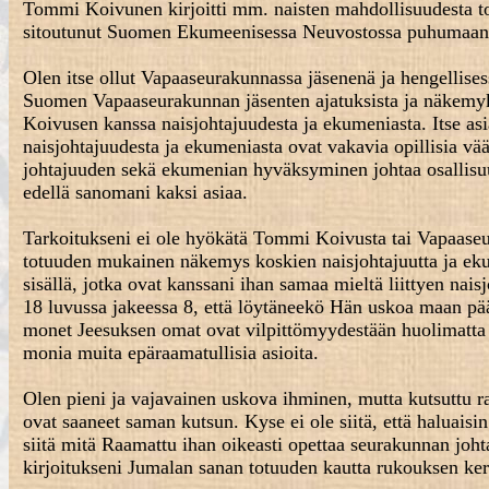
Tommi Koivunen kirjoitti mm. naisten mahdollisuudesta t
sitoutunut Suomen Ekumeenisessa Neuvostossa puhumaan h
Olen itse ollut Vapaaseurakunnassa jäsenenä ja hengellise
Suomen Vapaaseurakunnan jäsenten ajatuksista ja näkemy
Koivusen kanssa naisjohtajuudesta ja ekumeniasta. Itse 
naisjohtajuudesta ja ekumeniasta ovat vakavia opillisia v
johtajuuden sekä ekumenian hyväksyminen johtaa osallisu
edellä sanomani kaksi asiaa.
Tarkoitukseni ei ole hyökätä Tommi Koivusta tai Vapaaseu
totuuden mukainen näkemys koskien naisjohtajuutta ja e
sisällä, jotka ovat kanssani ihan samaa mieltä liittyen n
18 luvussa jakeessa 8, että löytäneekö Hän uskoa maan pää
monet Jeesuksen omat ovat vilpittömyydestään huolimatta
monia muita epäraamatullisia asioita.
Olen pieni ja vajavainen uskova ihminen, mutta kutsuttu r
ovat saaneet saman kutsun. Kyse ei ole siitä, että haluais
siitä mitä Raamattu ihan oikeasti opettaa seurakunnan joht
kirjoitukseni Jumalan sanan totuuden kautta rukouksen ker