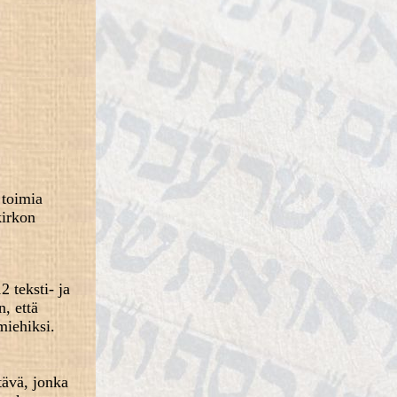
 toimia
kirkon
2 teksti- ja
, että
miehiksi.
tävä, jonka