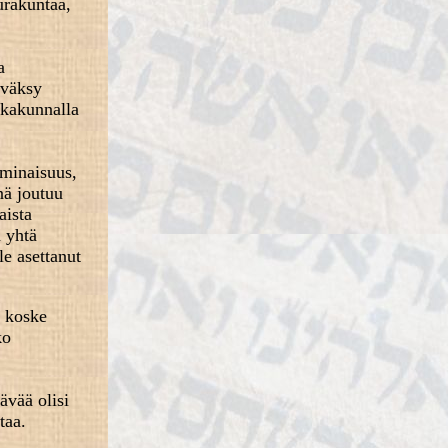
urakuntaa,
a
yväksy
kkakunnalla
ominaisuus,
nä joutuu
aista
 yhtä
le asettanut
i koske
ko
ävää olisi
taa.