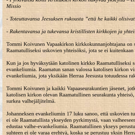
Missio
- Toteuttavansa Jeesuksen rukousta ”että he kaikki olisivat
- Rakentavansa ja tukevansa kristillisten kirkkojen ja yhtei
Tommi Koivunen Vapaakirkon kirkkokunnanjohtajana on si
Raamatulliseksi uskovien yhteisöksi, jota se ei kuitenkaan 
Kun ja jos hyväksytään katolinen kirkko Raamatulliseksi se
evankeliumia. Raamatun sanan valossa katolisen kirkon vira
evankeliumia, jota yksikään Herraa Jeesusta totuudessa rak
Tommi Koivunen ja kaikki Vapaaseurakuntien jäsenet, jotk
katolisen kirkon olevan Raamatullinen seurakunta yhteisö, 
surkea valhejäljitelmä.
Johanneksen evankeliumin 17 luku sanoo, että uskovien tul
ei ole Raamatullista ykseyden pyrkimystä, vaan valheese
edustaa valhe-evankeliumia. Raamatullinen ykseys perustu
suhteen ei ole varaa erehtyä, koska se perustuu yksin Her