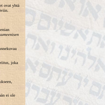
et ovat yhtä
äviin.
menian
kumeenisen
hannekuvaa
 riitus, joka
sukseen,
hän ei ole