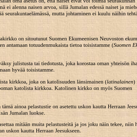
malan oma asetus on, että naiset eivät voi toimia seurakunnan
ämä ei alenna naisen arvoa, sillä Jumalan edessä naiset ja mieh
täviä seurakuntaelämässä, mutta johtaminen ei kuulu näihin teht
paakirkko on sitoutunut Suomen Ekumeenisen Neuvoston eku
inen antamaan totuudenmukaista tietoa toisistamme (
Suomen E
ksy julistusta tai tiedotusta, joka korostaa oman yhteisön i
umaan hyvää toisistamme.
sta kirkkoa, joka on katolisuuden länsimainen (
latinalainen
)
Rooman katolista kirkkoa. Katolinen kirkko on myös Suomen
 tämä ainoa pelastustie on asetettu uskon kautta Herraan Jee
 Isän Jumalan luokse.
asettaa mitään muita pelastusteitä ja jos joku näin tekee, niin 
aan uskon kautta Herraan Jeesukseen.