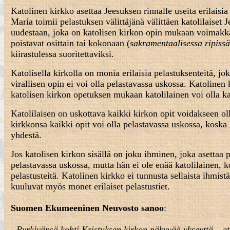
Katolinen kirkko asettaa Jeesuksen rinnalle useita erilaisi
Maria toimii pelastuksen välittäjänä välittäen katolilaiset
uudestaan, joka on katolisen kirkon opin mukaan voimakkai
poistavat osittain tai kokonaan (
sakramentaalisessa ripiss
kiirastulessa suoritettaviksi.
Katolisella kirkolla on monia erilaisia pelastuksenteitä, jo
virallisen opin ei voi olla pelastavassa uskossa. Katolinen
katolisen kirkon opetuksen mukaan katolilainen voi olla kat
Katolilaisen on uskottava kaikki kirkon opit voidakseen olla
kirkkonsa kaikki opit voi olla pelastavassa uskossa, koska 
yhdestä.
Jos katolisen kirkon sisällä on joku ihminen, joka asettaa
pelastavassa uskossa, mutta hän ei ole enää katolilainen, 
pelastusteitä. Katolinen kirkko ei tunnusta sellaista ihmistä
kuuluvat myös monet erilaiset pelastustiet.
Suomen Ekumeeninen Neuvosto sanoo
:
- Pyrkivänsä kohti Kristuksen kirkon näkyvää ykseyttä – ett