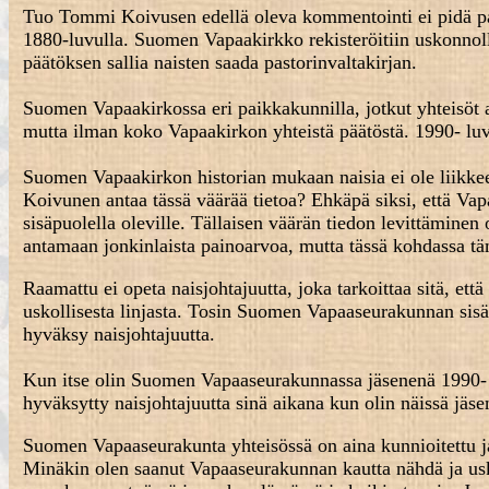
Tuo Tommi Koivusen edellä oleva kommentointi ei pidä pai
1880-luvulla. Suomen Vapaakirkko rekisteröitiin uskonno
päätöksen sallia naisten saada pastorinvaltakirjan.
Suomen Vapaakirkossa eri paikkakunnilla, jotkut yhteisöt
mutta ilman koko Vapaakirkon yhteistä päätöstä. 1990- 
Suomen Vapaakirkon historian mukaan naisia ei ole liikke
Koivunen antaa tässä väärää tietoa? Ehkäpä siksi, että Vap
sisäpuolella oleville. Tällaisen väärän tiedon levittämine
antamaan jonkinlaista painoarvoa, mutta tässä kohdassa tä
Raamattu ei opeta naisjohtajuutta, joka tarkoittaa sitä, 
uskollisesta linjasta. Tosin Suomen Vapaaseurakunnan sisäll
hyväksy naisjohtajuutta.
Kun itse olin Suomen Vapaaseurakunnassa jäsenenä 1990- lu
hyväksytty naisjohtajuutta sinä aikana kun olin näissä jäse
Suomen Vapaaseurakunta yhteisössä on aina kunnioitettu ja 
Minäkin olen saanut Vapaaseurakunnan kautta nähdä ja usk