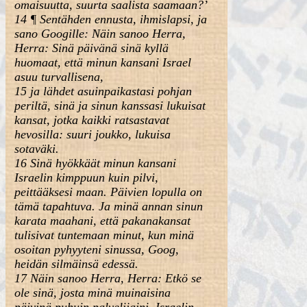
omaisuutta, suurta saalista saamaan?’
14 ¶ Sentähden ennusta, ihmislapsi, ja
sano Googille: Näin sanoo Herra,
Herra: Sinä päivänä sinä kyllä
huomaat, että minun kansani Israel
asuu turvallisena,
15 ja lähdet asuinpaikastasi pohjan
periltä, sinä ja sinun kanssasi lukuisat
kansat, jotka kaikki ratsastavat
hevosilla: suuri joukko, lukuisa
sotaväki.
16 Sinä hyökkäät minun kansani
Israelin kimppuun kuin pilvi,
peittääksesi maan. Päivien lopulla on
tämä tapahtuva. Ja minä annan sinun
karata maahani, että pakanakansat
tulisivat tuntemaan minut, kun minä
osoitan pyhyyteni sinussa, Goog,
heidän silmäinsä edessä.
17 Näin sanoo Herra, Herra: Etkö se
ole sinä, josta minä muinaisina