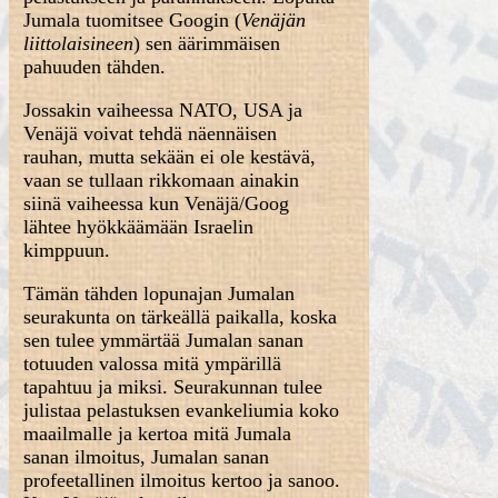
Jumala tuomitsee Googin (
Venäjän
liittolaisineen
) sen äärimmäisen
pahuuden tähden.
Jossakin vaiheessa NATO, USA ja
Venäjä voivat tehdä näennäisen
rauhan, mutta sekään ei ole kestävä,
vaan se tullaan rikkomaan ainakin
siinä vaiheessa kun Venäjä/Goog
lähtee hyökkäämään Israelin
kimppuun.
Tämän tähden lopunajan Jumalan
seurakunta on tärkeällä paikalla, koska
sen tulee ymmärtää Jumalan sanan
totuuden valossa mitä ympärillä
tapahtuu ja miksi. Seurakunnan tulee
julistaa pelastuksen evankeliumia koko
maailmalle ja kertoa mitä Jumala
sanan ilmoitus, Jumalan sanan
profeetallinen ilmoitus kertoo ja sanoo.