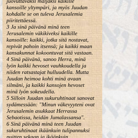
juovuttavaksi maljaksi kaikille
kansoille yltympäri, ja myös Juudan
kohdalle se on tuleva Jerusalemia
piiritettäessä.
3 Ja sinä päivänä minä teen
Jerusalemin väkikiveksi kaikille
kansoille: kaikki, jotka sitä nostavat,
repivät pahoin itsensä; ja kaikki maan
kansakunnat kokoontuvat sitä vastaan.
4 Sinä päivänä, sanoo Herra, minä
lyön kaikki hevoset vauhkoudella ja
niiden ratsastajat hulluudella. Mutta
Juudan heimoa kohti minä avaan
silmäni, ja kaikki kansojen hevoset
minä lyön sokeudella.
5 Silloin Juudan sukuruhtinaat sanovat
sydämessään: "Minun väkevyyteni ovat
Jerusalemin asukkaat Herrassa
Sebaotissa, heidän Jumalassansa".
6 Sinä päivänä minä teen Juudan
sukuruhtinaat ikäänkuin tulipannuksi
puitten sekaan ja ikäänkuin