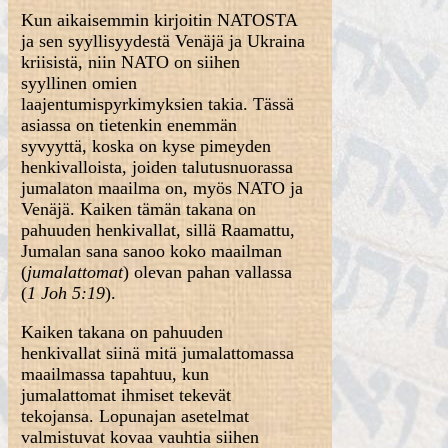
Kun aikaisemmin kirjoitin NATOSTA
ja sen syyllisyydestä Venäjä ja Ukraina
kriisistä, niin NATO on siihen
syyllinen omien
laajentumispyrkimyksien takia. Tässä
asiassa on tietenkin enemmän
syvyyttä, koska on kyse pimeyden
henkivalloista, joiden talutusnuorassa
jumalaton maailma on, myös NATO ja
Venäjä. Kaiken tämän takana on
pahuuden henkivallat, sillä Raamattu,
Jumalan sana sanoo koko maailman
(
jumalattomat
) olevan pahan vallassa
(
1 Joh 5:19
).
Kaiken takana on pahuuden
henkivallat siinä mitä jumalattomassa
maailmassa tapahtuu, kun
jumalattomat ihmiset tekevät
tekojansa. Lopunajan asetelmat
valmistuvat kovaa vauhtia siihen