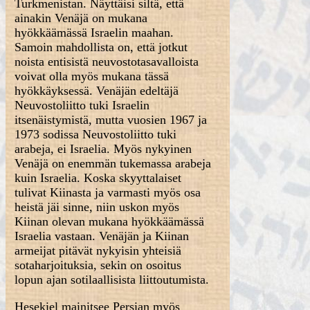
Turkmenistan. Näyttäisi siltä, että
ainakin Venäjä on mukana
hyökkäämässä Israelin maahan.
Samoin mahdollista on, että jotkut
noista entisistä neuvostotasavalloista
voivat olla myös mukana tässä
hyökkäyksessä. Venäjän edeltäjä
Neuvostoliitto tuki Israelin
itsenäistymistä, mutta vuosien 1967 ja
1973 sodissa Neuvostoliitto tuki
arabeja, ei Israelia. Myös nykyinen
Venäjä on enemmän tukemassa arabeja
kuin Israelia. Koska skyyttalaiset
tulivat Kiinasta ja varmasti myös osa
heistä jäi sinne, niin uskon myös
Kiinan olevan mukana hyökkäämässä
Israelia vastaan. Venäjän ja Kiinan
armeijat pitävät nykyisin yhteisiä
sotaharjoituksia, sekin on osoitus
lopun ajan sotilaallisista liittoutumista.
Hesekiel mainitsee Persian myös