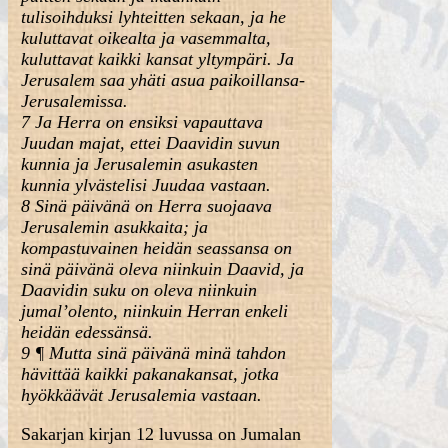
tulisoihduksi lyhteitten sekaan, ja he
kuluttavat oikealta ja vasemmalta,
kuluttavat kaikki kansat yltympäri. Ja
Jerusalem saa yhäti asua paikoillansa-
Jerusalemissa.
7 Ja Herra on ensiksi vapauttava
Juudan majat, ettei Daavidin suvun
kunnia ja Jerusalemin asukasten
kunnia ylvästelisi Juudaa vastaan.
8 Sinä päivänä on Herra suojaava
Jerusalemin asukkaita; ja
kompastuvainen heidän seassansa on
sinä päivänä oleva niinkuin Daavid, ja
Daavidin suku on oleva niinkuin
jumal’olento, niinkuin Herran enkeli
heidän edessänsä.
9 ¶ Mutta sinä päivänä minä tahdon
hävittää kaikki pakanakansat, jotka
hyökkäävät Jerusalemia vastaan.
Sakarjan kirjan 12 luvussa on Jumalan