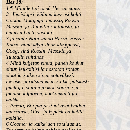
Hes 38
:
1 ¶ Minulle tuli tämä Herran sana:
2 "Ihmislapsi, käännä kasvosi kohti
Googia Maagogin maassa, Roosin,
Mesekin ja Tuubalin ruhtinasta, ja
ennusta häntä vastaan
3 ja sano: Näin sanoo Herra, Herra:
Katso, minä käyn sinun kimppuusi,
Goog, sinä Roosin, Mesekin ja
Tuubalin ruhtinas.
4 Minä kuljetan sinua, panen koukut
sinun leukoihisi ja nostatan sotaan
sinut ja kaiken sinun sotaväkesi:
hevoset ja ratsumiehet, kaikki pulskasti
puettuja, suuren joukon suurine ja
pienine kilpineen, miekankantajia
kaikki.
5 Persia, Etiopia ja Puut ovat heidän
kanssansa, kilvet ja kypärit on heillä
kaikilla.
6 Goomer ja kaikki sen sotalaumat,