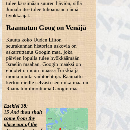
tulee kärsimään suuren häviön, sillä
Jumala itse tulee tuhoamaan nämä
hyökkääjät.
Raamatun Goog on Venäjä
Kautta koko Uuden Liiton
seurakunnan historian uskovia on
askarruttanut Googin maa, joka
päivien lopulla tulee hyökkäämään
Israelin maahan. Googin maaksi on
ehdotettu muun muassa Turkkia ja
monia muita vaihtoehtoja. Raamattu
kertoo meille selvästi sen mikä maa on
Raamatun ilmoittama Googin maa.
Ezekiel 38:
15 And
t
hou shalt
come from thy
place out of the