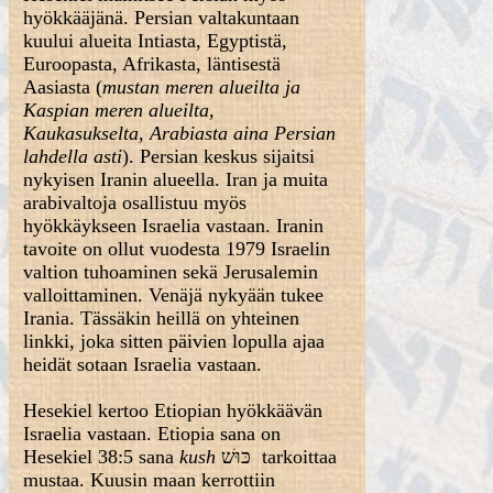
hyökkääjänä. Persian valtakuntaan
kuului alueita Intiasta, Egyptistä,
Euroopasta, Afrikasta, läntisestä
Aasiasta (
mustan meren alueilta ja
Kaspian meren alueilta,
Kaukasukselta, Arabiasta aina Persian
lahdella asti
). Persian keskus sijaitsi
nykyisen Iranin alueella. Iran ja muita
arabivaltoja osallistuu myös
hyökkäykseen Israelia vastaan. Iranin
tavoite on ollut vuodesta 1979 Israelin
valtion tuhoaminen sekä Jerusalemin
valloittaminen. Venäjä nykyään tukee
Irania. Tässäkin heillä on yhteinen
linkki, joka sitten päivien lopulla ajaa
heidät sotaan Israelia vastaan.
Hesekiel kertoo Etiopian hyökkäävän
Israelia vastaan. Etiopia sana on
Hesekiel 38:5 sana
kush
כּוּשׁ tarkoittaa
mustaa. Kuusin maan kerrottiin