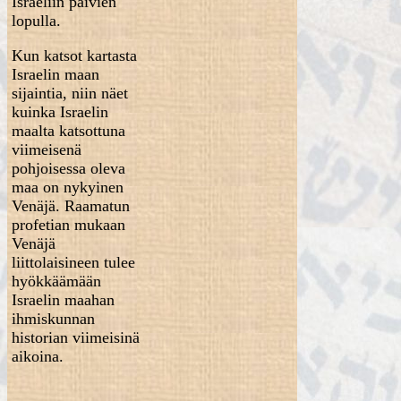
Israeliin päivien
lopulla.
Kun katsot kartasta
Israelin maan
sijaintia, niin näet
kuinka Israelin
maalta katsottuna
viimeisenä
pohjoisessa oleva
maa on nykyinen
Venäjä. Raamatun
profetian mukaan
Venäjä
liittolaisineen tulee
hyökkäämään
Israelin maahan
ihmiskunnan
historian viimeisinä
aikoina.