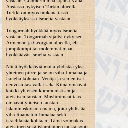
vastaan. Goomerin maa sijaitsi Vähä-
Aasiassa nykyisen Turkin alueella.
Turkki on myös mukana tässä
hyökkäyksessä Israelia vastaan.
Toogarmah hyökkää myös Israelia
vastaan. Toogarmah sijaitsi nykyisen
Armenian ja Georgian alueella, eli
jompikumpi tai molemmat maat
hyökkäävät Israelia vastaan.
Näitä hyökkääviä maita yhdistää yksi
yhteinen piirre ja se on viha Jumalaa ja
Israelia kohtaan. Venäjä ja sen entiset
neuvostotasavallat sekä Kiina omaavat
kaikki yhteisen kommunistisen ja
ateistisen taustan. Muslimimaat taas
omaavat yhteisen taustan
Islaminuskoisina maina, joita yhdistää
viha Raamatun Jumalaa sekä
israelilaisia kohtaan. Tämä voimakas
ateistinen sekä islamilainen tausta sopii