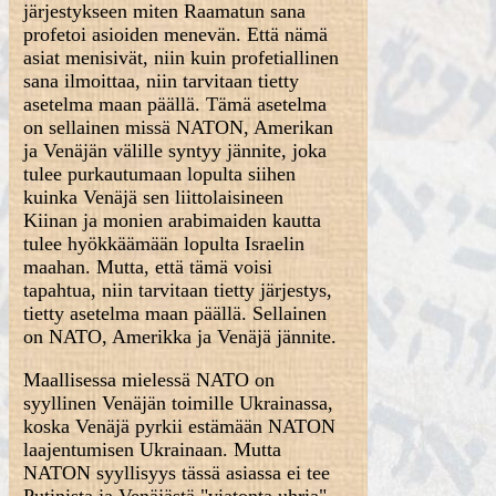
järjestykseen miten Raamatun sana
profetoi asioiden menevän. Että nämä
asiat menisivät, niin kuin profetiallinen
sana ilmoittaa, niin tarvitaan tietty
asetelma maan päällä. Tämä asetelma
on sellainen missä NATON, Amerikan
ja Venäjän välille syntyy jännite, joka
tulee purkautumaan lopulta siihen
kuinka Venäjä sen liittolaisineen
Kiinan ja monien arabimaiden kautta
tulee hyökkäämään lopulta Israelin
maahan. Mutta, että tämä voisi
tapahtua, niin tarvitaan tietty järjestys,
tietty asetelma maan päällä. Sellainen
on NATO, Amerikka ja Venäjä jännite.
Maallisessa mielessä NATO on
syyllinen Venäjän toimille Ukrainassa,
koska Venäjä pyrkii estämään NATON
laajentumisen Ukrainaan. Mutta
NATON syyllisyys tässä asiassa ei tee