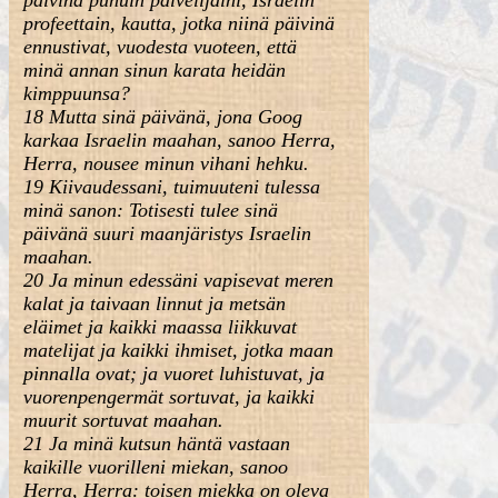
päivinä puhuin palvelijaini, Israelin
profeettain, kautta, jotka niinä päivinä
ennustivat, vuodesta vuoteen, että
minä annan sinun karata heidän
kimppuunsa?
18 Mutta sinä päivänä, jona Goog
karkaa Israelin maahan, sanoo Herra,
Herra, nousee minun vihani hehku.
19 Kiivaudessani, tuimuuteni tulessa
minä sanon: Totisesti tulee sinä
päivänä suuri maanjäristys Israelin
maahan.
20 Ja minun edessäni vapisevat meren
kalat ja taivaan linnut ja metsän
eläimet ja kaikki maassa liikkuvat
matelijat ja kaikki ihmiset, jotka maan
pinnalla ovat; ja vuoret luhistuvat, ja
vuorenpengermät sortuvat, ja kaikki
muurit sortuvat maahan.
21 Ja minä kutsun häntä vastaan
kaikille vuorilleni miekan, sanoo
Herra, Herra: toisen miekka on oleva