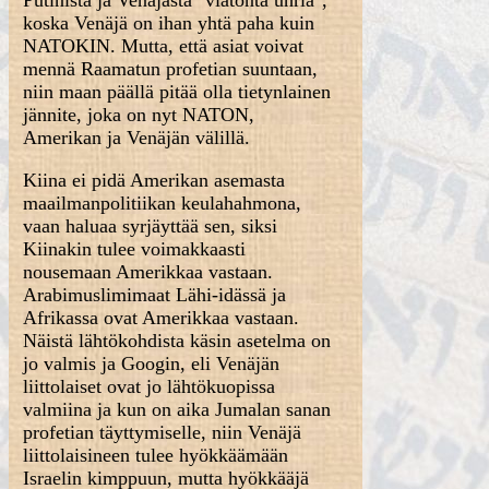
Putinista ja Venäjästä "viatonta uhria",
koska Venäjä on ihan yhtä paha kuin
NATOKIN. Mutta, että asiat voivat
mennä Raamatun profetian suuntaan,
niin maan päällä pitää olla tietynlainen
jännite, joka on nyt NATON,
Amerikan ja Venäjän välillä.
Kiina ei pidä Amerikan asemasta
maailmanpolitiikan keulahahmona,
vaan haluaa syrjäyttää sen, siksi
Kiinakin tulee voimakkaasti
nousemaan Amerikkaa vastaan.
Arabimuslimimaat Lähi-idässä ja
Afrikassa ovat Amerikkaa vastaan.
Näistä lähtökohdista käsin asetelma on
jo valmis ja Googin, eli Venäjän
liittolaiset ovat jo lähtökuopissa
valmiina ja kun on aika Jumalan sanan
profetian täyttymiselle, niin Venäjä
liittolaisineen tulee hyökkäämään
Israelin kimppuun, mutta hyökkääjä