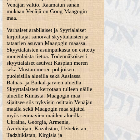
Venäjän valtio. Raamatun sanan
mukaan Venäjä on Goog Maagogin
maa.
Varhaiset arabilaiset ja Syyrialaiset
kirjoittajat sanoivat skyyttalaisten ja
tataarien asuvan Maagogin maassa.
Skyyttalaisten asuinpaikasta on esitetty
monenlaista tietoa. Todennäköisesti
skyyttalaiset asuivat Kaspian meren
sekä Mustan meren pohjoisen
puoleisilla alueilla sekä Aasiassa
Balhas- ja Baikal-järvien alueilla.
Skyyttalaisten kerrotaan tulleen näille
alueille Kiinasta. Maagogin maa
sijaitsee siis nykyisin osittain Venäjän
maalla sekä Maagogin maa sijaitsi
myös seuraavien maiden alueilla:
Ukraina, Georgia, Armenia,
Azerbaijan, Kazahstan, Uzbekistan,
Tadzhikistan, Kirgisia ja