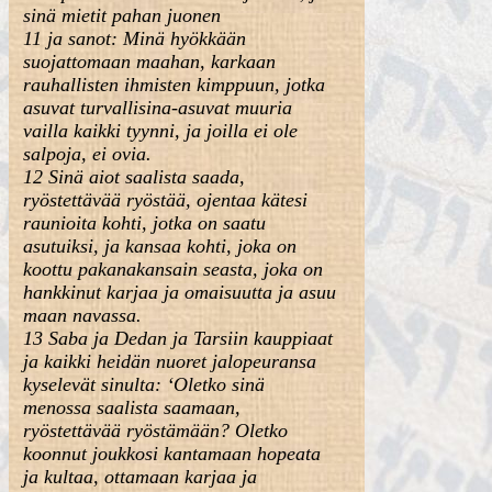
sinä mietit pahan juonen
11 ja sanot: Minä hyökkään
suojattomaan maahan, karkaan
rauhallisten ihmisten kimppuun, jotka
asuvat turvallisina-asuvat muuria
vailla kaikki tyynni, ja joilla ei ole
salpoja, ei ovia.
12 Sinä aiot saalista saada,
ryöstettävää ryöstää, ojentaa kätesi
raunioita kohti, jotka on saatu
asutuiksi, ja kansaa kohti, joka on
koottu pakanakansain seasta, joka on
hankkinut karjaa ja omaisuutta ja asuu
maan navassa.
13 Saba ja Dedan ja Tarsiin kauppiaat
ja kaikki heidän nuoret jalopeuransa
kyselevät sinulta: ‘Oletko sinä
menossa saalista saamaan,
ryöstettävää ryöstämään? Oletko
koonnut joukkosi kantamaan hopeata
ja kultaa, ottamaan karjaa ja