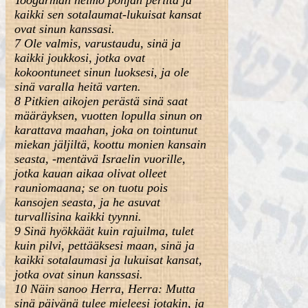
Toogarman heimo pohjan periltä ja
kaikki sen sotalaumat-lukuisat kansat
ovat sinun kanssasi.
7 Ole valmis, varustaudu, sinä ja
kaikki joukkosi, jotka ovat
kokoontuneet sinun luoksesi, ja ole
sinä varalla heitä varten.
8 Pitkien aikojen perästä sinä saat
määräyksen, vuotten lopulla sinun on
karattava maahan, joka on tointunut
miekan jäljiltä, koottu monien kansain
seasta, -mentävä Israelin vuorille,
jotka kauan aikaa olivat olleet
rauniomaana; se on tuotu pois
kansojen seasta, ja he asuvat
turvallisina kaikki tyynni.
9 Sinä hyökkäät kuin rajuilma, tulet
kuin pilvi, pettääksesi maan, sinä ja
kaikki sotalaumasi ja lukuisat kansat,
jotka ovat sinun kanssasi.
10 Näin sanoo Herra, Herra: Mutta
sinä päivänä tulee mieleesi jotakin, ja