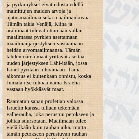
ja pyrkimykset eivät edusta edellä
mainittujen maiden arvoja ja
ajatusmaailmaa sekä maailmankuvaa.
Tämän takia Venäjä, Kiina ja
arabimaat tulevat ottamaan vallan
maailmassa pyrkien asettamaan
maailmanjärjestyksen vastaamaan
heidän arvomaailmaansa. Tämän
tähden nämä maat yrittävät asettaa
uuden järjestyksen Lähi-itään, jossa
Israel pyritään tuhoamaan. Tämä
aikomus ei kuitenkaan onnistu, koska
Jumala itse tuhoaa nämä Israelia
vastaan hyökkäävät maat.
Raamatun sanan profetian valossa
Israelin kanssa tullaan tekemään
valherauha, joka perustuu petokseen ja
johtaa suursotaan. Maailmaan tulee
vielä ikään kuin rauhan aika, mutta
tämän petokseen perustuvan rauhan