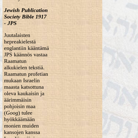
Jewish Publication
Society Bible 1917
- JPS
Juutalaisten
hepreakielestä
englantiin kääntämä
JPS käännös vastaa
Raamatun
alkukielen tekstiä.
Raamatun profetian
mukaan Israelin
maasta katsottuna
oleva kaukaisin ja
äärimmäisin
pohjoisin maa
(
Goog
) tulee
hyökkäämään
monien muiden
kansojen kanssa