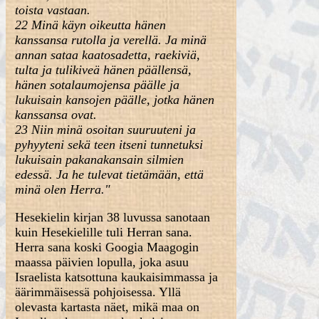
toista vastaan.
22 Minä käyn oikeutta hänen
kanssansa rutolla ja verellä. Ja minä
annan sataa kaatosadetta, raekiviä,
tulta ja tulikiveä hänen päällensä,
hänen sotalaumojensa päälle ja
lukuisain kansojen päälle, jotka hänen
kanssansa ovat.
23 Niin minä osoitan suuruuteni ja
pyhyyteni sekä teen itseni tunnetuksi
lukuisain pakanakansain silmien
edessä. Ja he tulevat tietämään, että
minä olen Herra."
Hesekielin kirjan 38 luvussa sanotaan
kuin Hesekielille tuli Herran sana.
Herra sana koski Googia Maagogin
maassa päivien lopulla, joka asuu
Israelista katsottuna kaukaisimmassa ja
äärimmäisessä pohjoisessa. Yllä
olevasta kartasta näet, mikä maa on