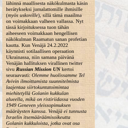
lähinnä maallisesta näkökulmasta käsin
herätykseksi jumalattomille ihmisille
(
myös uskoville
), sillä tämä maailma
on voimakkaan valheen vallassa. Nyt
tässä kirjoituksessa tuon tähän
aiheeseen voimakkaan hengellisen
näkökulman Raamatun sanan profetian
kautta. Kun Venäjä 24.2.2022
käynnisti sotilaallisen operaation
Ukrainassa, niin samana päivänä
Venäjän hallituksen virallinen twitter
sivu
Russian Mission UN
kertoi
seuraavasti:
Olemme huolissamme Tel
Avivin ilmoittamista suunnitelmista
laajentaa siirtokuntatoimintaa
miehitetyllä Golanin kukkulan
alueella, mikä on ristiriidassa vuoden
1949 Geneven yleissopimuksen
määräysten kanssa. Venäjä ei tunnusta
Israelin itsemääräämisoikeutta
Golanin kukkuloista, jotka ovat osa