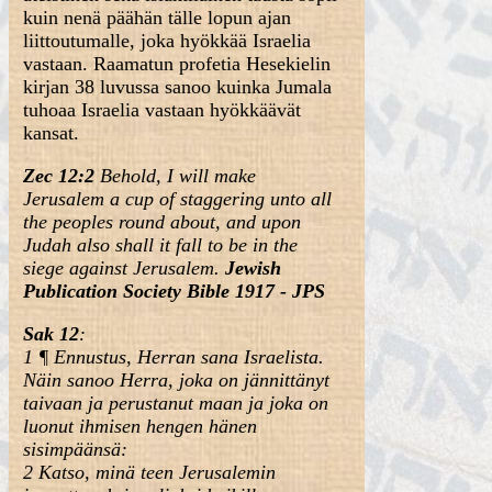
kuin nenä päähän tälle lopun ajan
liittoutumalle, joka hyökkää Israelia
vastaan. Raamatun profetia Hesekielin
kirjan 38 luvussa sanoo kuinka Jumala
tuhoaa Israelia vastaan hyökkäävät
kansat.
Zec 12:2
Behold, I will make
Jerusalem a cup of staggering unto all
the peoples round about, and upon
Judah also shall it fall to be in the
siege against Jerusalem.
Jewish
Publication Society Bible 1917 - JPS
Sak 12
:
1 ¶ Ennustus, Herran sana Israelista.
Näin sanoo Herra, joka on jännittänyt
taivaan ja perustanut maan ja joka on
luonut ihmisen hengen hänen
sisimpäänsä:
2 Katso, minä teen Jerusalemin