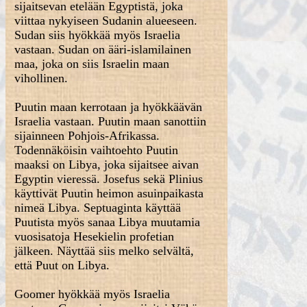
sijaitsevan etelään Egyptistä, joka
viittaa nykyiseen Sudanin alueeseen.
Sudan siis hyökkää myös Israelia
vastaan. Sudan on ääri-islamilainen
maa, joka on siis Israelin maan
vihollinen.
Puutin maan kerrotaan ja hyökkäävän
Israelia vastaan. Puutin maan sanottiin
sijainneen Pohjois-Afrikassa.
Todennäköisin vaihtoehto Puutin
maaksi on Libya, joka sijaitsee aivan
Egyptin vieressä. Josefus sekä Plinius
käyttivät Puutin heimon asuinpaikasta
nimeä Libya. Septuaginta käyttää
Puutista myös sanaa Libya muutamia
vuosisatoja Hesekielin profetian
jälkeen. Näyttää siis melko selvältä,
että Puut on Libya.
Goomer hyökkää myös Israelia