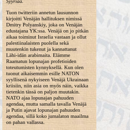
Syyriaa.
Tuon twitteriin annetun lausunnon
kirjoitti Venäjän hallituksen nimissä
Dmitry Polyanskiy, joka on Venäjän
edustajana YK:ssa. Venäjä on jo pitkän
aikaa toiminut Israelia vastaan ja ollut
palestiinalaisten puolella sekä
muutenkin tukenut ja kannattanut
Lähi-idän arabimaita. Elämme
Raamatun lopunajan profetioiden
toteutumisten kynnyksellä. Kun olen
tuonut aikaisemmin esille NATON
syyllisenä nykyiseen Venäjä Ukrainaan
kriisiin, niin asia on myös näin, vaikka
tietenkin tässä on paljon muutakin.
NATO ajaa lopunajan pahuuden
agendaa, mutta samalla tavalla Venäjä
ja Putin ajavat lopunajan pahuuden
agendaa, sillä koko jumalaton maailma
on pahan vallassa.