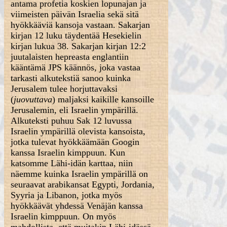
antama profetia koskien lopunajan ja
viimeisten päivän Israelia sekä sitä
hyökkääviä kansoja vastaan. Sakarjan
kirjan 12 luku täydentää Hesekielin
kirjan lukua 38. Sakarjan kirjan 12:2
juutalaisten hepreasta englantiin
kääntämä JPS käännös, joka vastaa
tarkasti alkutekstiä sanoo kuinka
Jerusalem tulee horjuttavaksi
(
juovuttava
) maljaksi kaikille kansoille
Jerusalemin, eli Israelin ympärillä.
Alkuteksti puhuu Sak 12 luvussa
Israelin ympärillä olevista kansoista,
jotka tulevat hyökkäämään Googin
kanssa Israelin kimppuun. Kun
katsomme Lähi-idän karttaa, niin
näemme kuinka Israelin ympärillä on
seuraavat arabikansat Egypti, Jordania,
Syyria ja Libanon, jotka myös
hyökkäävät yhdessä Venäjän kanssa
Israelin kimppuun. On myös