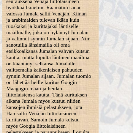
seurauksena Venäjä liittolaisineen
hyökkää Israeliin. Raamatun sanan
valossa Jumala sallii Venäjän, Kiinan
ja arabimaiden tulevan ikään kuin
ruoskaksi ja kurittajaksi läntiselle
maailmalle, joka on hylännyt Jumalan
ja valinnut synnin Jumalan sijaan. Niin
sanotuilla länsimailla oli oma
etsikkoaikansa Jumalan vahvan kutsun
kautta, mutta lopulta läntinen maailma
on kääntänyt selkänsä Jumalalle
valitsemalla kaikenlaisen pahuuden
synnin Jumalan sijaan. Jumalan tuomio
on lähettää heille kuritus Googin
Maagogin maan ja heidän
liittolaistensa kautta. Tänä kurituksen
aikana Jumala myös kutsuu niiden
kansojen ihmisiä pelastukseen, jota
Hän sallii Venäjän liittolaisineen
kurittavan. Samoin Jumala kutsuu
myös Googia liittolaisineen
pelastukseen ja parannukseen. Lopulta