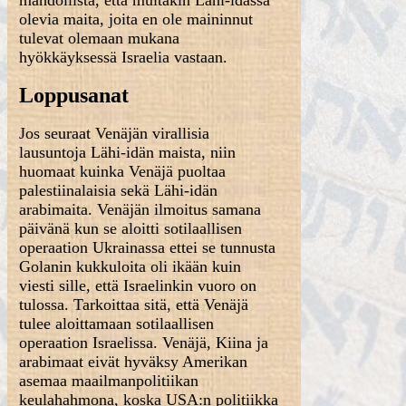
mahdollista, että muitakin Lähi-idässä
olevia maita, joita en ole maininnut
tulevat olemaan mukana
hyökkäyksessä Israelia vastaan.
Loppusanat
Jos seuraat Venäjän virallisia
lausuntoja Lähi-idän maista, niin
huomaat kuinka Venäjä puoltaa
palestiinalaisia sekä Lähi-idän
arabimaita. Venäjän ilmoitus samana
päivänä kun se aloitti sotilaallisen
operaation Ukrainassa ettei se tunnusta
Golanin kukkuloita oli ikään kuin
viesti sille, että Israelinkin vuoro on
tulossa. Tarkoittaa sitä, että Venäjä
tulee aloittamaan sotilaallisen
operaation Israelissa. Venäjä, Kiina ja
arabimaat eivät hyväksy Amerikan
asemaa maailmanpolitiikan
keulahahmona, koska USA:n politiikka