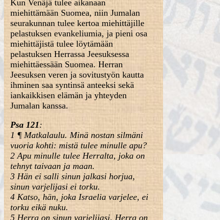
Kun Venäjä tulee aikanaan
miehittämään Suomea, niin Jumalan
seurakunnan tulee kertoa miehittäjille
pelastuksen evankeliumia, ja pieni osa
miehittäjistä tulee löytämään
pelastuksen Herrassa Jeesuksessa
miehittäessään Suomea. Herran
Jeesuksen veren ja sovitustyön kautta
ihminen saa syntinsä anteeksi sekä
iankaikkisen elämän ja yhteyden
Jumalan kanssa.
Psa 121
:
1 ¶ Matkalaulu. Minä nostan silmäni
vuoria kohti: mistä tulee minulle apu?
2 Apu minulle tulee Herralta, joka on
tehnyt taivaan ja maan.
3 Hän ei salli sinun jalkasi horjua,
sinun varjelijasi ei torku.
4 Katso, hän, joka Israelia varjelee, ei
torku eikä nuku.
5 Herra on sinun varjelijasi, Herra on