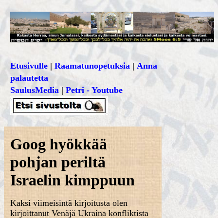
Etusivulle
|
Raamatunopetuksia
|
Anna
palautetta
SaulusMedia
|
Petri - Youtube
Goog hyökkää
pohjan periltä
Israelin kimppuun
Kaksi viimeisintä kirjoitusta olen
kirjoittanut Venäjä Ukraina konfliktista