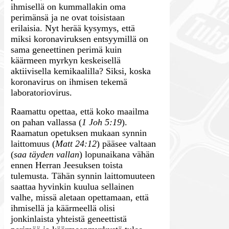
ihmisellä on kummallakin oma
perimänsä ja ne ovat toisistaan
erilaisia. Nyt herää kysymys, että
miksi koronaviruksen entsyymillä on
sama geneettinen perimä kuin
käärmeen myrkyn keskeisellä
aktiivisella kemikaalilla? Siksi, koska
koronavirus on ihmisen tekemä
laboratoriovirus.
Raamattu opettaa, että koko maailma
on pahan vallassa (
1 Joh 5:19
).
Raamatun opetuksen mukaan synnin
laittomuus (
Matt 24:12
) pääsee valtaan
(
saa täyden vallan
) lopunaikana vähän
ennen Herran Jeesuksen toista
tulemusta. Tähän synnin laittomuuteen
saattaa hyvinkin kuulua sellainen
valhe, missä aletaan opettamaan, että
ihmisellä ja käärmeellä olisi
jonkinlaista yhteistä geneettistä