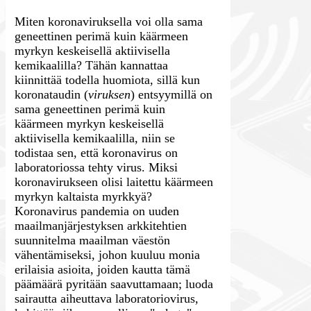
Miten koronaviruksella voi olla sama
geneettinen perimä kuin käärmeen
myrkyn keskeisellä aktiivisella
kemikaalilla? Tähän kannattaa
kiinnittää todella huomiota, sillä kun
koronataudin (
viruksen
) entsyymillä on
sama geneettinen perimä kuin
käärmeen myrkyn keskeisellä
aktiivisella kemikaalilla, niin se
todistaa sen, että koronavirus on
laboratoriossa tehty virus. Miksi
koronavirukseen olisi laitettu käärmeen
myrkyn kaltaista myrkkyä?
Koronavirus pandemia on uuden
maailmanjärjestyksen arkkitehtien
suunnitelma maailman väestön
vähentämiseksi, johon kuuluu monia
erilaisia asioita, joiden kautta tämä
päämäärä pyritään saavuttamaan; luoda
sairautta aiheuttava laboratoriovirus,