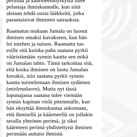
perimää ja käärmeenmyrkystä tulee
pelastaja ihmiskunnalle, kun siitä
aletaan tehdä uusia lääkkeitä, jotka
parantaisivat ihmisten sairauksia.
Raamatun mukaan Jumala on luonut
ihmisen omaksi kuvakseen, kun hän
loi miehen ja naisen. Raamattu tuo
esille sitä kuinka paha saatana pyrkii
vääristämään synnin kautta sen mikä
on Jumalan tahto. Tämä tarkoittaa sitä,
että koska ihminen on luotu Jumalan
kuvaksi, niin saatana pyrkii synnin
kautta turmelemaan ihmisen sydämen
(
mielenalueen
). Mutta nyt tässä
lopunajassa saatana tulee viemään
synnin kapinan vielä pitemmälle, kun
hän eksyttää ihmiskuntaa uskomaan,
että ihmisellä ja käärmeellä on jollakin
tavalla yhteinen perimä, ja siksi
käärmeen perimä yhdistettynä ihmisen
perimään auttaisi ihmistä.