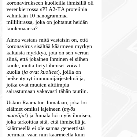
koronavirukseen kuolleilla ihmisillä oli
verenkierrossa sPLA2-IIA proteiinia
vähintään 10 nanogrammaa
millilitrassa, joka on johtanut heidän
kuolemaansa?
Ainoa vastaus mitä vastaisin on, että
koronavirus sisältää käärmeen myrkyn
kaltaista myrkkyä, jota on sen verran
siinä, että jokainen ihminen ei siihen
kuole, mutta tietyt ihmiset voivat
kuolla (
ja ovat kuolleet
), joilla on
heikentynyt immuunijärjestelmä ja,
jotka ovat muuten alttiimpia
sairastumaan vakavasti tähän tautiin.
Uskon Raamatun Jumalaan, joka loi
eläimet omiksi lajeineen (
myös
matelijat
) ja Jumala loi myös ihmisen,
joka tarkoittaa sitä, että ihmisellä ja
käärmeellä ei ole samaa geneettistä
perimää, vaan niin käärmeellä kuin