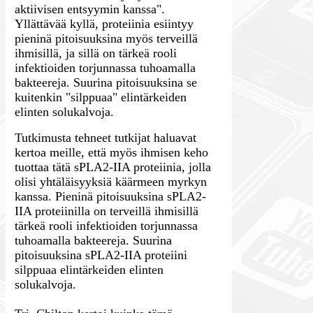
aktiivisen entsyymin kanssa".
Yllättävää kyllä, proteiinia esiintyy
pieninä pitoisuuksina myös terveillä
ihmisillä, ja sillä on tärkeä rooli
infektioiden torjunnassa tuhoamalla
bakteereja. Suurina pitoisuuksina se
kuitenkin "silppuaa" elintärkeiden
elinten solukalvoja.
Tutkimusta tehneet tutkijat haluavat
kertoa meille, että myös ihmisen keho
tuottaa tätä sPLA2-IIA proteiinia, jolla
olisi yhtäläisyyksiä käärmeen myrkyn
kanssa. Pieninä pitoisuuksina sPLA2-
IIA proteiinilla on terveillä ihmisillä
tärkeä rooli infektioiden torjunnassa
tuhoamalla bakteereja. Suurina
pitoisuuksina sPLA2-IIA proteiini
silppuaa elintärkeiden elinten
solukalvoja.