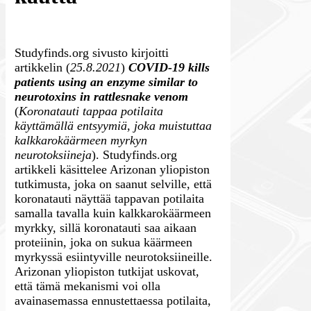
Studyfinds.org sivusto kirjoitti
artikkelin (
25.8.2021
)
COVID-19 kills
patients using an enzyme similar to
neurotoxins in rattlesnake venom
(
Koronatauti tappaa po
tilaita
käyttämällä entsyymiä, joka muistuttaa
kalkkarokäärmeen myrkyn
neurotoksiineja
). Studyfinds.org
artikkeli käsittelee Arizonan yliopiston
tutkimusta, joka on saanut selville, että
koronatauti näyttää tappavan potilaita
samalla tavalla kuin kalkkarokäärmeen
myrkky, sillä koronatauti saa aikaan
proteiinin, joka on sukua käärmeen
myrkyssä esiintyville neurotoksiineille.
Arizonan yliopiston tutkijat uskovat,
että tämä mekanismi voi olla
avainasemassa ennustettaessa potilaita,