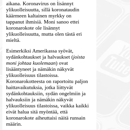
aikana. Koronavirus on lisännyt
ylikuolleisuutta, sillä koronataudin
käärmeen kaltainen myrkky on
tappanut ihmisiä. Moni sanoo ettei
koronarokote ole lisännyt
ylikuolleisuutta, mutta olen tästä eri
mieltä.
Esimerkiksi Amerikassa syövät,
sydänkohtaukset ja halvaukset (
joista
moni johtaa kuolemaan
) ovat
lisääntyneet ja nämäkin näkyvät
ylikuolleisuus tilastoissa.
Koronarokotteesta on raportoitu paljon
haittavaikutuksia, jotka liittyvät
sydänkohtauksiin, sydän ongelmiin ja
halvauksiin ja nämäkin näkyvät
ylikuolleisuus tilastoissa, vaikka kaikki
eivät halua sitä myöntää, että
koronarokote aiheuttaisi näitä runsain
määrin.