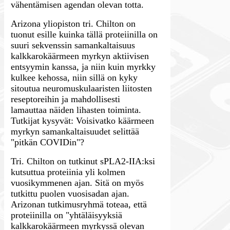
vähentämisen agendan olevan totta.
Arizona yliopiston tri. Chilton on
tuonut esille kuinka tällä proteiinilla on
suuri sekvenssin samankaltaisuus
kalkkarokäärmeen myrkyn aktiivisen
entsyymin kanssa, ja niin kuin myrkky
kulkee kehossa, niin sillä on kyky
sitoutua neuromuskulaaristen liitosten
reseptoreihin ja mahdollisesti
lamauttaa näiden lihasten toiminta.
Tutkijat kysyvät: Voisivatko käärmeen
myrkyn samankaltaisuudet selittää
"pitkän COVIDin"?
Tri. Chilton on tutkinut sPLA2-IIA:ksi
kutsuttua proteiinia yli kolmen
vuosikymmenen ajan. Sitä on myös
tutkittu puolen vuosisadan ajan.
Arizonan tutkimusryhmä toteaa, että
proteiinilla on "yhtäläisyyksiä
kalkkarokäärmeen myrkyssä olevan