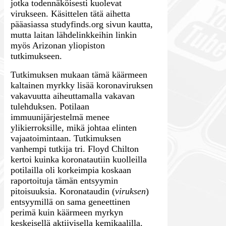
jotka todennäköisesti kuolevat
virukseen. Käsittelen tätä aihetta
pääasiassa studyfinds.org sivun kautta,
mutta laitan lähdelinkkeihin linkin
myös Arizonan yliopiston
tutkimukseen.
Tutkimuksen mukaan tämä käärmeen
kaltainen myrkky lisää koronaviruksen
vakavuutta aiheuttamalla vakavan
tulehduksen. Potilaan
immuunijärjestelmä menee
ylikierroksille, mikä johtaa elinten
vajaatoimintaan. Tutkimuksen
vanhempi tutkija tri. Floyd Chilton
kertoi kuinka koronatautiin kuolleilla
potilailla oli korkeimpia koskaan
raportoituja tämän entsyymin
pitoisuuksia. Koronataudin (
viruksen
)
entsyymillä on sama geneettinen
perimä kuin käärmeen myrkyn
keskeisellä aktiivisella kemikaalilla.