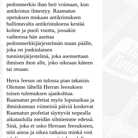
pedonmerkin ihan heti voimaan, kun
antikristus ilmestyy. Raamatun
opetuksen mukaan antikristuksen
hallintavalta antikristuksena kestää
kolme ja puoli vuotta, jossakin
vaiheessa hän asettaa
pedonmerkkijärjestelmän maan päälle,
joka on jonkinlainen
tunnistejärjestelmä, joka asennettaan
ihmisen ihon alle, joko oikeaan käteen
tai otsaan.
Herra Jeesus on tulossa pian takaisin.
Olemme lähellä Herran Jeesuksen
toisen tulemuksen ajankohtaa.
Raamatun profetiat myös lopunaikaa ja
ihmiskunnan viimeisiä päiviä koskevat
Raamatun profetiat täyttyvät nopealla
aikataululla meidän silmiemme edessä.
Sinä, joka et usko Herraan Jeesukseen,
niin ainoa ja oikea ratkaisu minkä voit