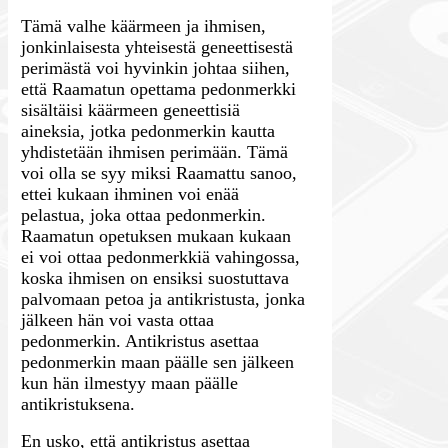
Tämä valhe käärmeen ja ihmisen,
jonkinlaisesta yhteisestä geneettisestä
perimästä voi hyvinkin johtaa siihen,
että Raamatun opettama pedonmerkki
sisältäisi käärmeen geneettisiä
aineksia, jotka pedonmerkin kautta
yhdistetään ihmisen perimään. Tämä
voi olla se syy miksi Raamattu sanoo,
ettei kukaan ihminen voi enää
pelastua, joka ottaa pedonmerkin.
Raamatun opetuksen mukaan kukaan
ei voi ottaa pedonmerkkiä vahingossa,
koska ihmisen on ensiksi suostuttava
palvomaan petoa ja antikristusta, jonka
jälkeen hän voi vasta ottaa
pedonmerkin. Antikristus asettaa
pedonmerkin maan päälle sen jälkeen
kun hän ilmestyy maan päälle
antikristuksena.
En usko, että antikristus asettaa