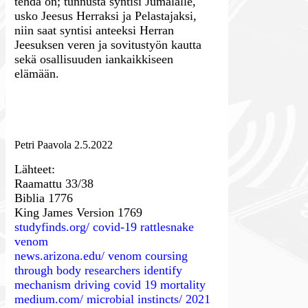
tehdä on; tunnusta syntisi Jumalalle,
usko Jeesus Herraksi ja Pelastajaksi,
niin saat syntisi anteeksi Herran
Jeesuksen veren ja sovitustyön kautta
sekä osallisuuden iankaikkiseen
elämään.
Petri Paavola 2.5.2022
Lähteet:
Raamattu 33/38
Biblia 1776
King James Version 1769
studyfinds.org/ covid-19 rattlesnake
venom
news.arizona.edu/ venom coursing
through body researchers identify
mechanism driving covid 19 mortality
medium.com/ microbial instincts/ 2021