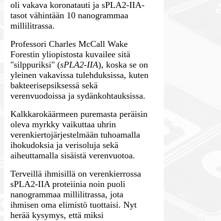
oli vakava koronatauti ja sPLA2-IIA-
tasot vähintään 10 nanogrammaa
millilitrassa.
Professori Charles McCall Wake
Forestin yliopistosta kuvailee sitä
"silppuriksi" (
sPLA2-IIA
), koska se on
yleinen vakavissa tulehduksissa, kuten
bakteerisepsiksessä sekä
verenvuodoissa ja sydänkohtauksissa.
Kalkkarokäärmeen puremasta peräisin
oleva myrkky vaikuttaa uhrin
verenkiertojärjestelmään tuhoamalla
ihokudoksia ja verisoluja sekä
aiheuttamalla sisäistä verenvuotoa.
Terveillä ihmisillä on verenkierrossa
sPLA2-IIA proteiinia noin puoli
nanogrammaa millilitrassa, jota
ihmisen oma elimistö tuottaisi. Nyt
herää kysymys, että miksi