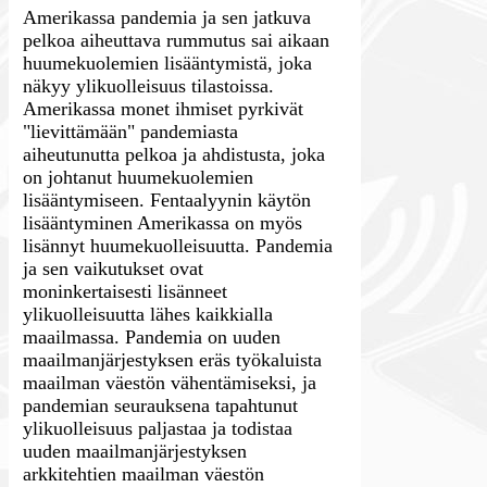
Amerikassa pandemia ja sen jatkuva
pelkoa aiheuttava rummutus sai aikaan
huumekuolemien lisääntymistä, joka
näkyy ylikuolleisuus tilastoissa.
Amerikassa monet ihmiset pyrkivät
"lievittämään" pandemiasta
aiheutunutta pelkoa ja ahdistusta, joka
on johtanut huumekuolemien
lisääntymiseen. Fentaalyynin käytön
lisääntyminen Amerikassa on myös
lisännyt huumekuolleisuutta. Pandemia
ja sen vaikutukset ovat
moninkertaisesti lisänneet
ylikuolleisuutta lähes kaikkialla
maailmassa. Pandemia on uuden
maailmanjärjestyksen eräs työkaluista
maailman väestön vähentämiseksi, ja
pandemian seurauksena tapahtunut
ylikuolleisuus paljastaa ja todistaa
uuden maailmanjärjestyksen
arkkitehtien maailman väestön