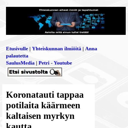
Etusivulle
|
Yhteiskunnan ilmiöitä
|
Anna
palautetta
SaulusMedia
|
Petri - Youtube
Koronatauti tappaa
potilaita käärmeen
kaltaisen myrkyn
kautta