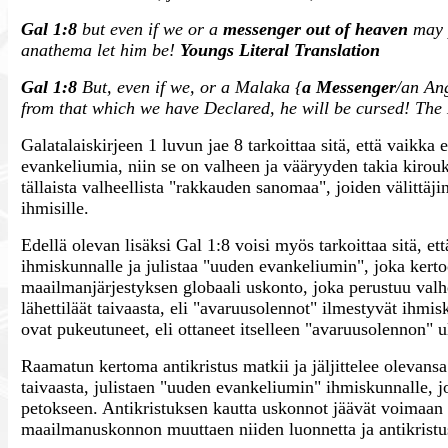
Gal 1:8
but even if we or a
messenger out of heaven
may 
anathema let him be!
Youngs Literal Translation
Gal 1:8
But, even if we, or a Malaka {
a Messenger
/an An
from that which we have Declared, he will be cursed! Th
Galatalaiskirjeen 1 luvun jae 8 tarkoittaa sitä, että vaikka e
evankeliumia, niin se on valheen ja vääryyden takia kirouk
tällaista valheellista "rakkauden sanomaa", joiden välittäji
ihmisille.
Edellä olevan lisäksi Gal 1:8 voisi myös tarkoittaa sitä, ett
ihmiskunnalle ja julistaa "uuden evankeliumin", joka kert
maailmanjärjestyksen globaali uskonto, joka perustuu valhee
lähettiläät taivaasta, eli "avaruusolennot" ilmestyvät ihmi
ovat pukeutuneet, eli ottaneet itselleen "avaruusolennon"
Raamatun kertoma antikristus matkii ja jäljittelee olevansa
taivaasta, julistaen "uuden evankeliumin" ihmiskunnalle,
petokseen. Antikristuksen kautta uskonnot jäävät voimaan 
maailmanuskonnon muuttaen niiden luonnetta ja antikristu