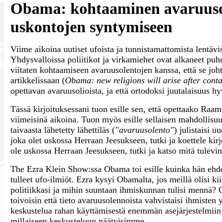
Obama: kohtaaminen avaruusol
uskontojen syntymiseen
Viime aikoina uutiset ufoista ja tunnistamattomista lentävi
Yhdysvalloissa poliitikot ja virkamiehet ovat alkaneet puh
viitaten kohtaamiseen avaruusolentojen kanssa, että se joh
artikkelissaan (
Obama: new religions will arise after conta
opettavan avaruusolioista, ja että ortodoksi juutalaisuus
Tässä kirjoituksessani tuon esille sen, että opettaako Raa
viimeisinä aikoina. Tuon myös esille sellaisen mahdollisu
taivaasta lähetetty lähettiläs (
"avaruusolento"
) julistaisi 
joka olet uskossa Herraan Jeesukseen, tutki ja koettele ki
ole uskossa Herraan Jeesukseen, tutki ja katso mitä tulevi
The Ezra Klein Show:ssa Obama toi esille kuinka hän ehdot
tulleet ufo-ilmiöt. Ezra kysyi Obamalta, jos meillä olisi ki
politiikkasi ja mihin suuntaan ihmiskunnan tulisi mennä
toivoisin että tieto avaruusolennoista vahvistaisi ihmisten
keskustelua rahan käyttämisestä enemmän asejärjestelmiin 
millaiseen keskusteluun päätyisimme.