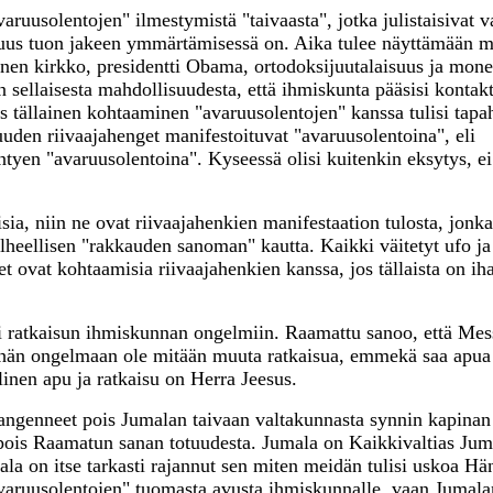
avaruusolentojen" ilmestymistä "taivaasta", jotka julistaisivat v
suus tuon jakeen ymmärtämisessä on. Aika tulee näyttämään m
tolinen kirkko, presidentti Obama, ortodoksijuutalaisuus ja mon
sellaisesta mahdollisuudesta, että ihmiskunta pääsisi kontakt
os tällainen kohtaaminen "avaruusolentojen" kanssa tulisi tap
uuden riivaajahenget manifestoituvat "avaruusolentoina", eli
tyen "avaruusolentoina". Kyseessä olisi kuitenkin eksytys, ei
sia, niin ne ovat riivaajahenkien manifestaation tulosta, jonka
heellisen "rakkauden sanoman" kautta. Kaikki väitetyt ufo ja
 ovat kohtaamisia riivaajahenkien kanssa, jos tällaista on iha
si ratkaisun ihmiskunnan ongelmiin. Raamattu sanoo, että Mes
tähän ongelmaan ole mitään muuta ratkaisua, emmekä saa apu
linen apu ja ratkaisu on Herra Jeesus.
langenneet pois Jumalan taivaan valtakunnasta synnin kapinan
 pois Raamatun sanan totuudesta. Jumala on Kaikkivaltias Jum
ala on itse tarkasti rajannut sen miten meidän tulisi uskoa Hä
varuusolentojen" tuomasta avusta ihmiskunnalle, vaan Jumala