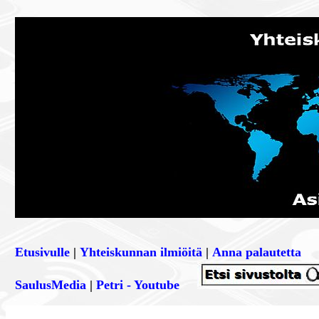
Etusivulle
|
Yhteiskunnan ilmiöitä
|
Anna palautetta
SaulusMedia
|
Petri - Youtube