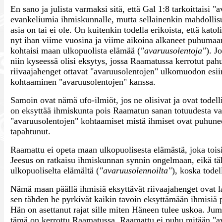
En sano ja julista varmaksi sitä, että Gal 1:8 tarkoittaisi "
evankeliumia ihmiskunnalle, mutta sellainenkin mahdolli
asia on tai ei ole. On kuitenkin todella erikoista, että ka
nyt ihan viime vuosina ja viime aikoina alkaneet puhumaan 
kohtaisi maan ulkopuolista elämää (
"avaruusolentoja"
). J
niin kyseessä olisi eksytys, jossa Raamatussa kerrotut pah
riivaajahenget ottavat "avaruusolentojen" ulkomuodon esiin
kohtaaminen "avaruusolentojen" kanssa.
Samoin ovat nämä ufo-ilmiöt, jos ne olisivat ja ovat todelli
on eksyttää ihmiskunta pois Raamatun sanan totuudesta val
"avaruusolentojen" kohtaamiset mistä ihmiset ovat puhuneet
tapahtunut.
Raamattu ei opeta maan ulkopuolisesta elämästä, joka toi
Jeesus on ratkaisu ihmiskunnan synnin ongelmaan, eikä 
ulkopuoliselta elämältä (
"avaruusolennoilta"
), koska todel
Nämä maan päällä ihmisiä eksyttävät riivaajahenget ovat 
sen tähden he pyrkivät kaikin tavoin eksyttämään ihmisiä
Hän on asettanut rajat sille miten Häneen tulee uskoa. Jum
tämä on kerrottu Raamatussa. Raamattu ei puhu mitään "a