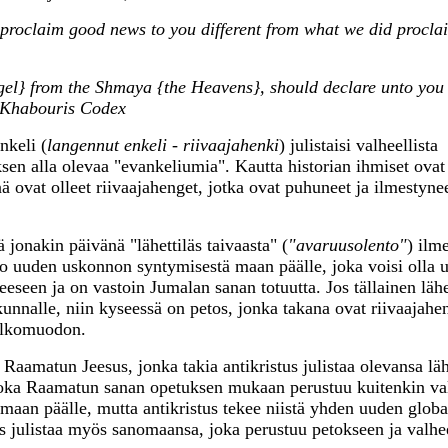
proclaim good news to you different from what we did proclai
gel} from the Shmaya {the Heavens}, should declare unto you
e Khabouris Codex
nkeli (
langennut enkeli - riivaajahenki
) julistaisi valheellista
sen alla olevaa "evankeliumia". Kautta historian ihmiset ovat
nä ovat olleet riivaajahenget, jotka ovat puhuneet ja ilmestynee
ä jonakin päivänä "lähettiläs taivaasta" (
"avaruusolento"
) ilm
oo uuden uskonnon syntymisestä maan päälle, joka voisi olla 
seen ja on vastoin Jumalan sanan totuutta. Jos tällainen lähet
skunnalle, niin kyseessä on petos, jonka takana ovat riivaajahe
 ulkomuodon.
 Raamatun Jeesus, jonka takia antikristus julistaa olevansa läh
 joka Raamatun sanan opetuksen mukaan perustuu kuitenkin va
maan päälle, mutta antikristus tekee niistä yhden uuden globa
s julistaa myös sanomaansa, joka perustuu petokseen ja valhe