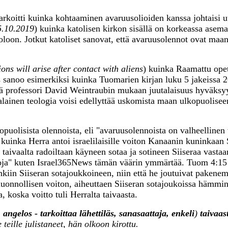
koitti kuinka kohtaaminen avaruusolioiden kanssa johtaisi u
5.10.2019
) kuinka katolisen kirkon sisällä on korkeassa asem
oloon. Jotkut katoliset sanovat, että avaruusolennot ovat maa
ns will arise after contact with aliens
) kuinka Raamattu opet
 sanoo esimerkiksi kuinka Tuomarien kirjan luku 5 jakeissa 
tä professori David Weintraubin mukaan juutalaisuus hyväksy
alainen teologia voisi edellyttää uskomista maan ulkopuolise
puolisista olennoista, eli "avaruusolennoista on valheellinen 
 kuinka Herra antoi israelilaisille voiton Kanaanin kuninkaan 
aivaalta radoiltaan käyneen sotaa ja sotineen Siiseraa vastaan
lentoja" kuten Israel365News tämän väärin ymmärtää. Tuom 4:1
kiin Siiseran sotajoukkoineen, niin että he joutuivat pakene
liluonnollisen voiton, aiheuttaen Siiseran sotajoukoissa hämmin
 koska voitto tuli Herralta taivaasta.
. angelos - tarkoittaa lähettiläs, sanasaattaja, enkeli
)
taivaas
teille julistaneet, hän olkoon kirottu.