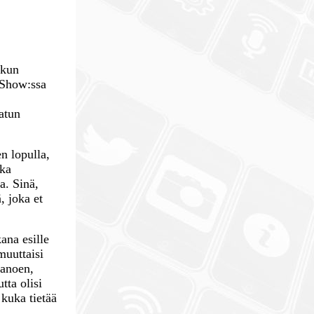
 kun
 Show:ssa
atun
n lopulla,
nka
a. Sinä,
, joka et
ana esille
muuttaisi
sanoen,
tta olisi
kuka tietää