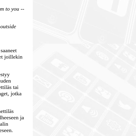
m to you --
 outside
 saaneet
t joillekin
estyy
uuden
tiläs tai
nget, jotka
ettiläs
lheeseen ja
alin
eseen.