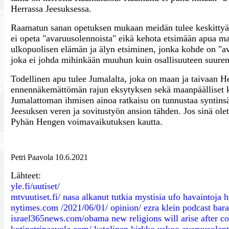
Herrassa Jeesuksessa.
Raamatun sanan opetuksen mukaan meidän tulee keskittyä
ei opeta "avaruusolennoista" eikä kehota etsimään apua m
ulkopuolisen elämän ja älyn etsiminen, jonka kohde on "av
joka ei johda mihinkään muuhun kuin osallisuuteen suurem
Todellinen apu tulee Jumalalta, joka on maan ja taivaan 
ennennäkemättömän rajun eksytyksen sekä maanpäälliset ka
Jumalattoman ihmisen ainoa ratkaisu on tunnustaa syntinsä
Jeesuksen veren ja sovitustyön ansion tähden. Jos sinä ol
Pyhän Hengen voimavaikutuksen kautta.
Petri Paavola 10.6.2021
Lähteet:
yle.fi/uutiset/
mtvuutiset.fi/ nasa alkanut tutkia mystisia ufo havaintoj
nytimes.com /2021/06/01/ opinion/ ezra klein podcast ba
israel365news.com/obama new religions will arise after co