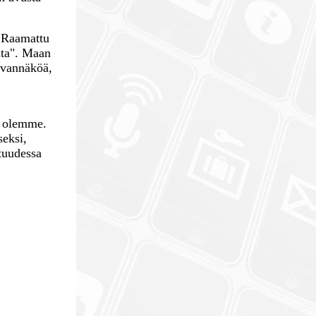
 Raamattu
lta". Maan
aivannäköä,
a olemme.
seksi,
tuudessa