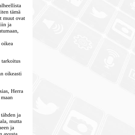
alheellista
iten tämä
et muut ovat
iin ja
ahtumaan,
 oikea
 tarkoitus
n oikeasti
sias, Herra
a maan
 tähden ja
ala, mutta
neen ja
n avusta