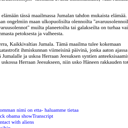
 elämään tässä maailmassa Jumalan tahdon mukaista elämää.
aan ongelmiin maan ulkopuolisilta olennoilta "avaruusolennoi
aruusolennot" muilta planeetoilta tai galakseilta on turhaa v
masta petoksesta ja valheesta.
Herra, Kaikkivaltias Jumala. Tämä maailma tulee kokemaan
tastrofit ihmiskunnan viimeisinä päivinä, jonka aaton ajass
 Jumalalle ja uskoa Herraan Jeesuksen syntien anteeksisaami
et uskossa Herraan Jeesukseen, niin usko Häneen rakkauden to
a homman nimi on etta- haluamme tietaa
rack obama showTranscript
ntact with aliens