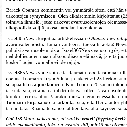
Barack Obaman kommentin voi ymmärtää siten, että hän tar
uskontojen syntymiseen. Olen aikaisemmin kirjoittanut (
2
toimivia ihmisiä, jotka uskovat avaruusolentojen olemassa
ulkopuolisia veljiä ja osa Jumalan luomakuntaa.
Israel365News kirjoittaa artikkelissaan (
Obama: new religio
avaruusolennoista. Tämän väitteensä tueksi Israel365News
puhuisi avaruusolennoista. Israel365News sanoo myös, et
mahdollisuuden maan ulkopuolisesta elämästä, ja että juut
koska Luojan voimalla ei ole rajoja.
Israel365News väite siitä että Raamattu opettaisi maan ulko
opetus. Tuomarin kirjan 5 luku ja jakeet 20-23 kertoo siitä
sotapäälliköstä joukkoineen. Kun Tuom 5:20 sanoo tähtien t
tarkoita sitä, että nämä tähdet olisivat olleet "avaruuso
kuinka Herra saattoi Baarakin miekan terän edessä hämmin
Tuomarin kirja sanoo ja tarkoittaa sitä, että Herra antoi y
tämän takia Raamattu sanoo tähtien taivaalta käyneen sotaa,
Gal 1:8
Mutta vaikka me, tai vaikka
enkeli
(
ἄγγελος
kreik
teille evankeliumia, joka on vastoin sitä, minkä me olemme 