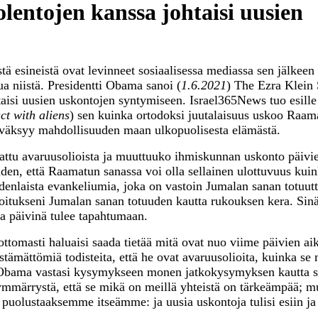
entojen kanssa johtaisi uusien
stä esineistä ovat levinneet sosiaalisessa mediassa sen jälkeen
ua niistä. Presidentti Obama sanoi (
1.6.2021
) The Ezra Klein
taisi uusien uskontojen syntymiseen. Israel365News tuo esille
ct with aliens
) sen kuinka ortodoksi juutalaisuus uskoo Raam
 hyväksyy mahdollisuuden maan ulkopuolisesta elämästä.
mattu avaruusolioista ja muuttuuko ihmiskunnan uskonto päivie
uden, että Raamatun sanassa voi olla sellainen ulottuvuus kui
uudenlaista evankeliumia, joka on vastoin Jumalan sanan totuutt
rjoitukseni Jumalan sanan totuuden kautta rukouksen kera. Sinä
na päivinä tulee tapahtumaan.
tomasti haluaisi saada tietää mitä ovat nuo viime päivien aik
istämättömiä todisteita, että he ovat avaruusolioita, kuinka se 
? Obama vastasi kysymykseen monen jatkokysymyksen kautta 
 ymmärrystä, että se mikä on meillä yhteistä on tärkeämpää; mu
puolustaaksemme itseämme: ja uusia uskontoja tulisi esiin ja 