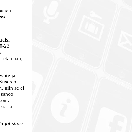
usien
assa
n
taisi
20-23
y
en elämään,
väite ja
Siiseran
, niin se ei
5 sanoo
maan.
kiä ja
ta
julistaisi