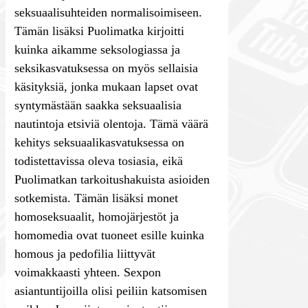
seksuaalisuhteiden normalisoimiseen.
Tämän lisäksi Puolimatka kirjoitti
kuinka aikamme seksologiassa ja
seksikasvatuksessa on myös sellaisia
käsityksiä, jonka mukaan lapset ovat
syntymästään saakka seksuaalisia
nautintoja etsiviä olentoja. Tämä väärä
kehitys seksuaalikasvatuksessa on
todistettavissa oleva tosiasia, eikä
Puolimatkan tarkoitushakuista asioiden
sotkemista. Tämän lisäksi monet
homoseksuaalit, homojärjestöt ja
homomedia ovat tuoneet esille kuinka
homous ja pedofilia liittyvät
voimakkaasti yhteen. Sexpon
asiantuntijoilla olisi peiliin katsomisen