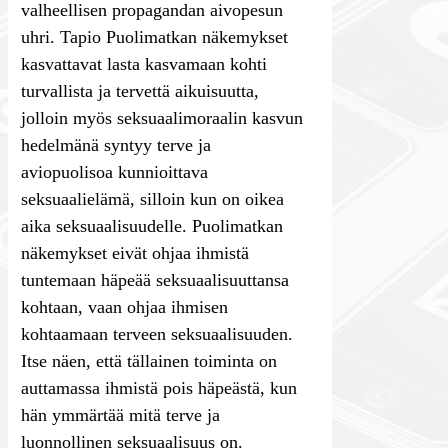
valheellisen propagandan aivopesun
uhri. Tapio Puolimatkan näkemykset
kasvattavat lasta kasvamaan kohti
turvallista ja tervettä aikuisuutta,
jolloin myös seksuaalimoraalin kasvun
hedelmänä syntyy terve ja
aviopuolisoa kunnioittava
seksuaalielämä, silloin kun on oikea
aika seksuaalisuudelle. Puolimatkan
näkemykset eivät ohjaa ihmistä
tuntemaan häpeää seksuaalisuuttansa
kohtaan, vaan ohjaa ihmisen
kohtaamaan terveen seksuaalisuuden.
Itse näen, että tällainen toiminta on
auttamassa ihmistä pois häpeästä, kun
hän ymmärtää mitä terve ja
luonnollinen seksuaalisuus on.