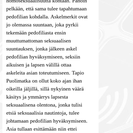
homoseksuaalisuutta kohtaan. Pahoin
pelkään, että sama tulee tapahtumaan
pedofilian kohdalla. Askelmerkit ovat
jo olemassa suuntaan, joka pyrkii
tekemään pedofiliasta ensin
muuttumattoman seksuaalisen
suuntauksen, jonka jälkeen askel
pedofilian hyväksymiseen, seksiin
aikuisen ja lapsen välillä ottaa
askeleita asian toteutumiseen. Tapio
Puolimatka on ollut koko ajan ihan
oikeilla jäljillä, sillä nykyinen väärä
käsitys ja ymmärrys lapsesta
seksuaalisena olentona, jonka tulisi
etsiä seksuaalisia nautintoja, tulee
johtamaan pedofilian hyväksymiseen.
Asia tullaan esittämään niin ettei