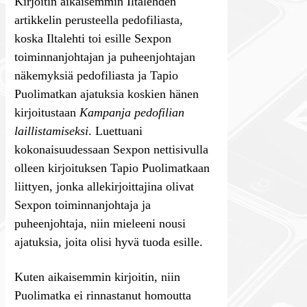
Kirjoitin aikaisemmin Iltalehden
artikkelin perusteella pedofiliasta,
koska Iltalehti toi esille Sexpon
toiminnanjohtajan ja puheenjohtajan
näkemyksiä pedofiliasta ja Tapio
Puolimatkan ajatuksia koskien hänen
kirjoitustaan
Kampanja pedofilian
laillistamiseksi
. Luettuani
kokonaisuudessaan Sexpon nettisivulla
olleen kirjoituksen Tapio Puolimatkaan
liittyen, jonka allekirjoittajina olivat
Sexpon toiminnanjohtaja ja
puheenjohtaja, niin mieleeni nousi
ajatuksia, joita olisi hyvä tuoda esille.
Kuten aikaisemmin kirjoitin, niin
Puolimatka ei rinnastanut homoutta