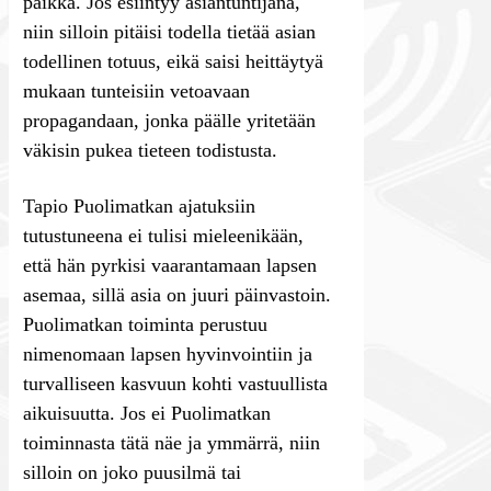
paikka. Jos esiintyy asiantuntijana,
niin silloin pitäisi todella tietää asian
todellinen totuus, eikä saisi heittäytyä
mukaan tunteisiin vetoavaan
propagandaan, jonka päälle yritetään
väkisin pukea tieteen todistusta.
Tapio Puolimatkan ajatuksiin
tutustuneena ei tulisi mieleenikään,
että hän pyrkisi vaarantamaan lapsen
asemaa, sillä asia on juuri päinvastoin.
Puolimatkan toiminta perustuu
nimenomaan lapsen hyvinvointiin ja
turvalliseen kasvuun kohti vastuullista
aikuisuutta. Jos ei Puolimatkan
toiminnasta tätä näe ja ymmärrä, niin
silloin on joko puusilmä tai