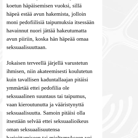
koetun häpäisemisen vuoksi, sillä
häpeä estää avun hakemista, jolloin
moni pedofiilisiä taipumuksia itsessään
havainnut nuori jättää hakeutumatta
avun piiriin, koska hän häpeää omaa
seksuaalisuuttaan.
Jokaisen terveellä järjellä varustetun
ihmisen, niin akateemisesti koulutetun
kuin tavallisen kaduntallaajan pitäisi
ymmärtää ettei pedofilia ole
seksuaalinen suuntaus tai taipumus,
vaan kieroutunutta ja vääristynyttä
seksuaalisuutta. Samoin pitäisi olla
itsestään selvää ettei seksuaalioikeus
oman seksuaalisuutensa
harjoittamiseen tai mieltymykseen voi