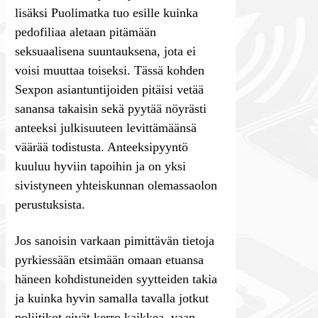
lisäksi Puolimatka tuo esille kuinka
pedofiliaa aletaan pitämään
seksuaalisena suuntauksena, jota ei
voisi muuttaa toiseksi. Tässä kohden
Sexpon asiantuntijoiden pitäisi vetää
sanansa takaisin sekä pyytää nöyrästi
anteeksi julkisuuteen levittämäänsä
väärää todistusta. Anteeksipyyntö
kuuluu hyviin tapoihin ja on yksi
sivistyneen yhteiskunnan olemassaolon
perustuksista.
Jos sanoisin varkaan pimittävän tietoja
pyrkiessään etsimään omaan etuansa
häneen kohdistuneiden syytteiden takia
ja kuinka hyvin samalla tavalla jotkut
poliitikot eivät kerro kaikkea, vaan