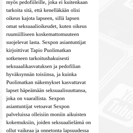
myös pedofiileille, joka ei kuitenkaan
tarkoita sitä, että kenelläkään olisi
oikeus kajota lapseen, sillä lapsen
omat seksuaalioikeudet, kuten oikeus
ruumiilliseen koskemattomuuteen
suojelevat lasta. Sexpon asiantuntijat
kirjoittivat Tapio Puolimatkan
sotkeneen tarkoitushakuisesti
seksuaalikasvatuksen ja pedofilian
hyväksynnän toisiinsa, ja kuinka
Puolimatkan näkemykset kasvattavat
lapset häpeämään seksuaalisuuttansa,
joka on vaarallista. Sexpon
asiantuntijat vetoavat Sexpon
palveluissa olleisiin moniin aikuisten
kokemuksiin, joiden seksuaalielämä on
ollut vaikeaa ja onnetonta lapsuudessa