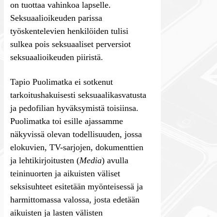
on tuottaa vahinkoa lapselle.
Seksuaalioikeuden parissa
työskentelevien henkilöiden tulisi
sulkea pois seksuaaliset perversiot
seksuaalioikeuden piiristä.
Tapio Puolimatka ei sotkenut
tarkoitushakuisesti seksuaalikasvatusta
ja pedofilian hyväksymistä toisiinsa.
Puolimatka toi esille ajassamme
näkyvissä olevan todellisuuden, jossa
elokuvien, TV-sarjojen, dokumenttien
ja lehtikirjoitusten (
Media
) avulla
teininuorten ja aikuisten väliset
seksisuhteet esitetään myönteisessä ja
harmittomassa valossa, josta edetään
aikuisten ja lasten välisten