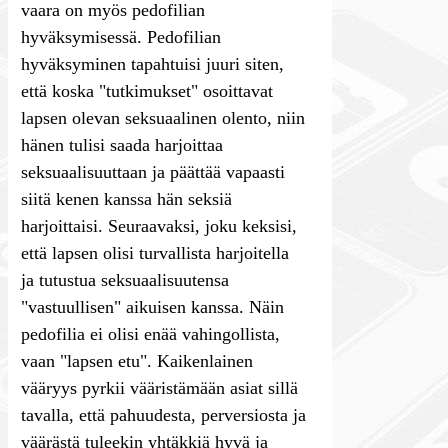
vaara on myös pedofilian
hyväksymisessä. Pedofilian
hyväksyminen tapahtuisi juuri siten,
että koska "tutkimukset" osoittavat
lapsen olevan seksuaalinen olento, niin
hänen tulisi saada harjoittaa
seksuaalisuuttaan ja päättää vapaasti
siitä kenen kanssa hän seksiä
harjoittaisi. Seuraavaksi, joku keksisi,
että lapsen olisi turvallista harjoitella
ja tutustua seksuaalisuutensa
"vastuullisen" aikuisen kanssa. Näin
pedofilia ei olisi enää vahingollista,
vaan "lapsen etu". Kaikenlainen
vääryys pyrkii vääristämään asiat sillä
tavalla, että pahuudesta, perversiosta ja
väärästä tuleekin yhtäkkiä hyvä ja