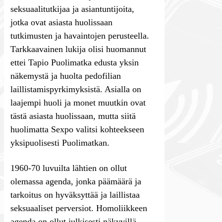
seksuaalitutkijaa ja asiantuntijoita,
jotka ovat asiasta huolissaan
tutkimusten ja havaintojen perusteella.
Tarkkaavainen lukija olisi huomannut
ettei Tapio Puolimatka edusta yksin
näkemystä ja huolta pedofilian
laillistamispyrkimyksistä. Asialla on
laajempi huoli ja monet muutkin ovat
tästä asiasta huolissaan, mutta siitä
huolimatta Sexpo valitsi kohteekseen
yksipuolisesti Puolimatkan.
1960-70 luvuilta lähtien on ollut
olemassa agenda, jonka päämäärä ja
tarkoitus on hyväksyttää ja laillistaa
seksuaaliset perversiot. Homoliikkeen
agenda on ollut julkisesti näkyvillä,