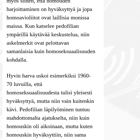
myös siihen, että homouden
harjoittaminen on hyväksyttyä ja jopa
homoavioliitot ovat laillisia monissa
maissa. Kun katselee pedofilian
ympärillä käytävää keskustelua, niin
askelmerkit ovat pelottavan
samanlaisia kuin homoseksuaalisuuden
kohdalla.
Hyvin harva uskoi esimerkiksi 1960-
70 luvuilla, että
homoseksuaalisuudesta tulisi yleisesti
hyväksyttyä, mutta niin vain kuitenkin
kävi. Pedofilian läpilyöminen tuntuu
mahdottomalta ajatukselta, niin kuin
homouskin oli aikoinaan, mutta kuten
homouskin hyväksyttiin, niin sama