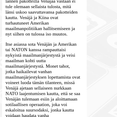
lännen pakotteilla Venäjää vastaan ei
tule olemaan sellaista tulosta, mitä
länsi uskoo saavuttavansa pakotteiden
kautta. Venäjä ja Kiina ovat
turhautuneet Amerikan
maailmanpolitiikan hallitsemiseen ja
nyt siihen on tulossa iso muutos.
Itse asiassa sota Venäjän ja Amerikan
tai NATON kanssa rampauttaisi
nykyistä maailmanjärjestystä ja veisi
maailman kohti uutta
maailmanjärjestystä. Monet tahot,
jotka haikailevat vanhan
maailmanjärjestyksen lopettamista ovat
voineet luoda tämän tilanteen, missä
Venäjä ajetaan sellaiseen nurkkaan
NATO laajentumisen kautta, että se saa
Venäjän tulemaan esiin ja aloittamaan
sotilaallisen operaation, joka voi
eskaloitua suursodaksi, jonka kautta
voidaan haudata vanha