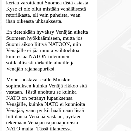
kertaa varoittanut Suomea tästä asiasta.
Kyse ei ole ollut mistään venäläisestä
retoriikasta, eli vain puheista, vaan
ihan oikeasta uhkauksesta.
En tietenkään hyväksy Venäjän aikeita
Suomeen hyökkäämiseen, mutta jos
Suomi aikoo liittyä NATOON, niin
Venäjälle ei jää muuta vaihtoehtoa
kuin estää NATON tuleminen
sotilaallisesti tärkeille alueille ja
Venäjän rajanaapuriksi.
Monet nostavat esille Minskin
sopimuksen kuinka Venäjä rikkoo sitä
vastaan. Tästä unohtuu se kuinka
NATO on pettänyt lupauksensa
Venäjälle, kuinka NATO ei kunnioita
Venäjää, vaan pyrkii haalimaan lisää
liittolaisia Venäjää vastaan, pyrkien
tekemään Venäjän rajanaapureista
NATO maita. Tässä tilanteessa