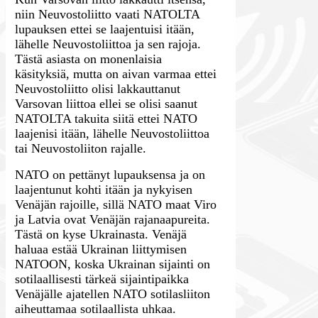
niin Neuvostoliitto vaati NATOLTA
lupauksen ettei se laajentuisi itään,
lähelle Neuvostoliittoa ja sen rajoja.
Tästä asiasta on monenlaisia
käsityksiä, mutta on aivan varmaa ettei
Neuvostoliitto olisi lakkauttanut
Varsovan liittoa ellei se olisi saanut
NATOLTA takuita siitä ettei NATO
laajenisi itään, lähelle Neuvostoliittoa
tai Neuvostoliiton rajalle.
NATO on pettänyt lupauksensa ja on
laajentunut kohti itään ja nykyisen
Venäjän rajoille, sillä NATO maat Viro
ja Latvia ovat Venäjän rajanaapureita.
Tästä on kyse Ukrainasta. Venäjä
haluaa estää Ukrainan liittymisen
NATOON, koska Ukrainan sijainti on
sotilaallisesti tärkeä sijaintipaikka
Venäjälle ajatellen NATO sotilasliiton
aiheuttamaa sotilaallista uhkaa.