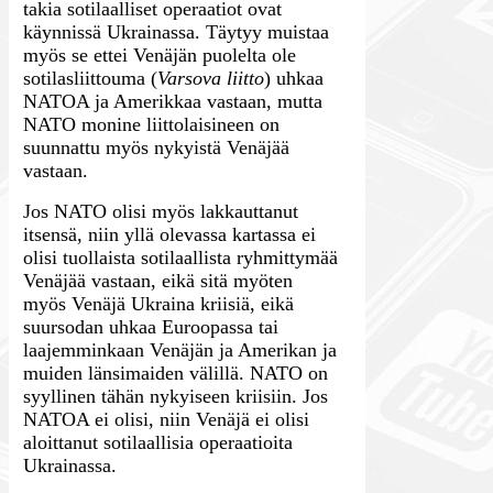
takia sotilaalliset operaatiot ovat
käynnissä Ukrainassa. Täytyy muistaa
myös se ettei Venäjän puolelta ole
sotilasliittouma (
Varsova liitto
) uhkaa
NATOA ja Amerikkaa vastaan, mutta
NATO monine liittolaisineen on
suunnattu myös nykyistä Venäjää
vastaan.
Jos NATO olisi myös lakkauttanut
itsensä, niin yllä olevassa kartassa ei
olisi tuollaista sotilaallista ryhmittymää
Venäjää vastaan, eikä sitä myöten
myös Venäjä Ukraina kriisiä, eikä
suursodan uhkaa Euroopassa tai
laajemminkaan Venäjän ja Amerikan ja
muiden länsimaiden välillä. NATO on
syyllinen tähän nykyiseen kriisiin. Jos
NATOA ei olisi, niin Venäjä ei olisi
aloittanut sotilaallisia operaatioita
Ukrainassa.