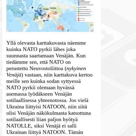
Yllä olevasta karttakuvasta näemme
kuinka NATO pyrkii lähes joka
suunnasta saartamaan Venäjän. Kun
tiedämme sen, että NATO on
perustettu Neuvostoliittoa (
nykyinen
Venäjä
) vastaan, niin karttakuva kertoo
meille sen kuinka sodan syttyessä
NATO pyrkii olemaan hyvässä
asemassa lyödäkseen Venäjän
sotilaallisessa yhteenotossa. Jos vielä
Ukraina liittyisi NATOON, niin siitä
olisi Venäjän näkökulmasta katsottuna
sotilaallisesti liian paljon hyötyä
NATOLLE, siksi Venäjä ei salli
Ukrainan liittyä NATOON. Tämän