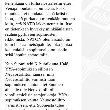
kenenkään on turha nostaa esiin ettei
Venäjä noudata sopimuksia, koska
muutkaan ei noudata. Tämä kriisi ei
lopu, eikä purkaudu mitenkään muuten
kuin, että NATO lakkautettaisiin. Itse
en tietenkään hyväksy minkäänlaisten
rauhaa pyrkivien sopimusten
rikkomista. NATON olemassaolo on
kuin bensaa metsäpalolle, joka johtaa
kaikenlaisiin sopimusrikkomuksiin
sekä lopulta sotatoimiin.
Kun Suomi teki 6. huhtikuuta 1948
YYA-sopimuksen silloisen
Neuvostoliiton kanssa, niin
Neuvostoliitto varmisti tuon
sopimuksen kautta ettei Suomen
alueelle tule Neuvostoliitolle
vihollismielisiä sotajoukkoja. YYA-
sopimuksen kautta Neuvostoliitto
varmisti sen, että Suomesta tulee