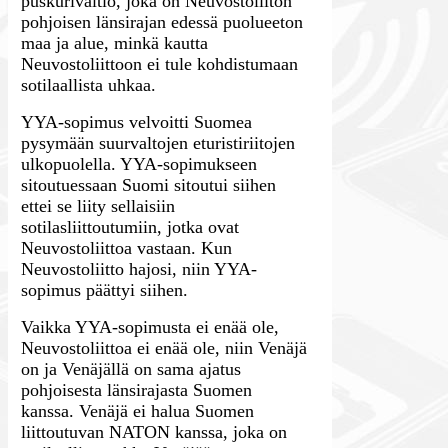
puskurivaltio, joka on Neuvostoliiton
pohjoisen länsirajan edessä puolueeton
maa ja alue, minkä kautta
Neuvostoliittoon ei tule kohdistumaan
sotilaallista uhkaa.
YYA-sopimus velvoitti Suomea
pysymään suurvaltojen eturistiriitojen
ulkopuolella. YYA-sopimukseen
sitoutuessaan Suomi sitoutui siihen
ettei se liity sellaisiin
sotilasliittoutumiin, jotka ovat
Neuvostoliittoa vastaan. Kun
Neuvostoliitto hajosi, niin YYA-
sopimus päättyi siihen.
Vaikka YYA-sopimusta ei enää ole,
Neuvostoliittoa ei enää ole, niin Venäjä
on ja Venäjällä on sama ajatus
pohjoisesta länsirajasta Suomen
kanssa. Venäjä ei halua Suomen
liittoutuvan NATON kanssa, joka on