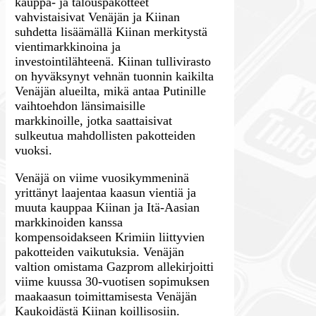
kauppa- ja talouspakotteet
vahvistaisivat Venäjän ja Kiinan
suhdetta lisäämällä Kiinan merkitystä
vientimarkkinoina ja
investointilähteenä. Kiinan tullivirasto
on hyväksynyt vehnän tuonnin kaikilta
Venäjän alueilta, mikä antaa Putinille
vaihtoehdon länsimaisille
markkinoille, jotka saattaisivat
sulkeutua mahdollisten pakotteiden
vuoksi.
Venäjä on viime vuosikymmeninä
yrittänyt laajentaa kaasun vientiä ja
muuta kauppaa Kiinan ja Itä-Aasian
markkinoiden kanssa
kompensoidakseen Krimiin liittyvien
pakotteiden vaikutuksia. Venäjän
valtion omistama Gazprom allekirjoitti
viime kuussa 30-vuotisen sopimuksen
maakaasun toimittamisesta Venäjän
Kaukoidästä Kiinan koillisosiin.