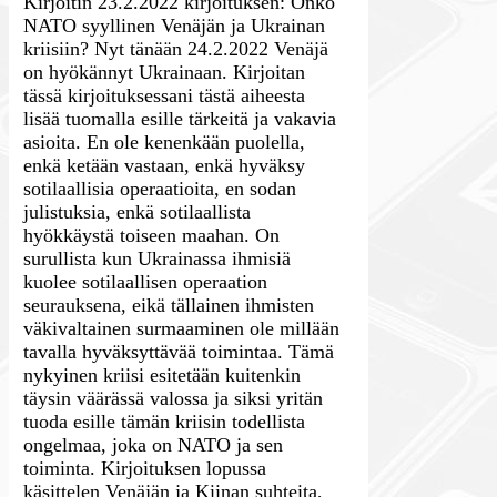
Kirjoitin 23.2.2022 kirjoituksen: Onko
NATO syyllinen Venäjän ja Ukrainan
kriisiin? Nyt tänään 24.2.2022 Venäjä
on hyökännyt Ukrainaan. Kirjoitan
tässä kirjoituksessani tästä aiheesta
lisää tuomalla esille tärkeitä ja vakavia
asioita. En ole kenenkään puolella,
enkä ketään vastaan, enkä hyväksy
sotilaallisia operaatioita, en sodan
julistuksia, enkä sotilaallista
hyökkäystä toiseen maahan. On
surullista kun Ukrainassa ihmisiä
kuolee sotilaallisen operaation
seurauksena, eikä tällainen ihmisten
väkivaltainen surmaaminen ole millään
tavalla hyväksyttävää toimintaa. Tämä
nykyinen kriisi esitetään kuitenkin
täysin väärässä valossa ja siksi yritän
tuoda esille tämän kriisin todellista
ongelmaa, joka on NATO ja sen
toiminta. Kirjoituksen lopussa
käsittelen Venäjän ja Kiinan suhteita,