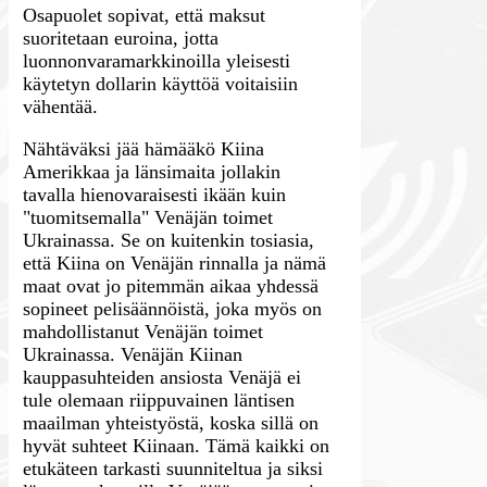
Osapuolet sopivat, että maksut
suoritetaan euroina, jotta
luonnonvaramarkkinoilla yleisesti
käytetyn dollarin käyttöä voitaisiin
vähentää.
Nähtäväksi jää hämääkö Kiina
Amerikkaa ja länsimaita jollakin
tavalla hienovaraisesti ikään kuin
"tuomitsemalla" Venäjän toimet
Ukrainassa. Se on kuitenkin tosiasia,
että Kiina on Venäjän rinnalla ja nämä
maat ovat jo pitemmän aikaa yhdessä
sopineet pelisäännöistä, joka myös on
mahdollistanut Venäjän toimet
Ukrainassa. Venäjän Kiinan
kauppasuhteiden ansiosta Venäjä ei
tule olemaan riippuvainen läntisen
maailman yhteistyöstä, koska sillä on
hyvät suhteet Kiinaan. Tämä kaikki on
etukäteen tarkasti suunniteltua ja siksi