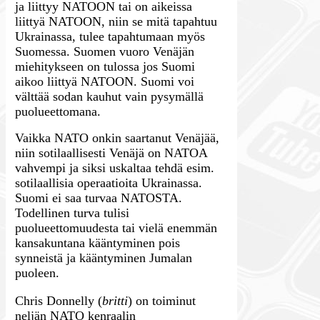
ja liittyy NATOON tai on aikeissa
liittyä NATOON, niin se mitä tapahtuu
Ukrainassa, tulee tapahtumaan myös
Suomessa. Suomen vuoro Venäjän
miehitykseen on tulossa jos Suomi
aikoo liittyä NATOON. Suomi voi
välttää sodan kauhut vain pysymällä
puolueettomana.
Vaikka NATO onkin saartanut Venäjää,
niin sotilaallisesti Venäjä on NATOA
vahvempi ja siksi uskaltaa tehdä esim.
sotilaallisia operaatioita Ukrainassa.
Suomi ei saa turvaa NATOSTA.
Todellinen turva tulisi
puolueettomuudesta tai vielä enemmän
kansakuntana kääntyminen pois
synneistä ja kääntyminen Jumalan
puoleen.
Chris Donnelly (
britti
) on toiminut
neljän NATO kenraalin