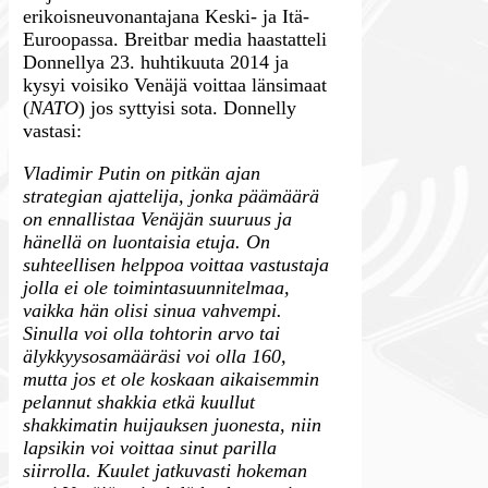
erikoisneuvonantajana Keski- ja Itä-
Euroopassa. Breitbar media haastatteli
Donnellya 23. huhtikuuta 2014 ja
kysyi voisiko Venäjä voittaa länsimaat
(
NATO
) jos syttyisi sota. Donnelly
vastasi:
Vladimir Putin on pitkän ajan
strategian ajattelija, jonka päämäärä
on ennallistaa Venäjän suuruus ja
hänellä on luontaisia etuja. On
suhteellisen helppoa voittaa vastustaja
jolla ei ole toimintasuunnitelmaa,
vaikka hän olisi sinua vahvempi.
Sinulla voi olla tohtorin arvo tai
älykkyysosamääräsi voi olla 160,
mutta jos et ole koskaan aikaisemmin
pelannut shakkia etkä kuullut
shakkimatin huijauksen juonesta, niin
lapsikin voi voittaa sinut parilla
siirrolla. Kuulet jatkuvasti hokeman