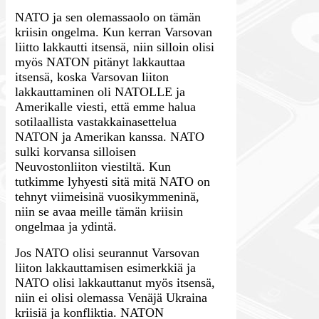
NATO ja sen olemassaolo on tämän
kriisin ongelma. Kun kerran Varsovan
liitto lakkautti itsensä, niin silloin olisi
myös NATON pitänyt lakkauttaa
itsensä, koska Varsovan liiton
lakkauttaminen oli NATOLLE ja
Amerikalle viesti, että emme halua
sotilaallista vastakkainasettelua
NATON ja Amerikan kanssa. NATO
sulki korvansa silloisen
Neuvostonliiton viestiltä. Kun
tutkimme lyhyesti sitä mitä NATO on
tehnyt viimeisinä vuosikymmeninä,
niin se avaa meille tämän kriisin
ongelmaa ja ydintä.
Jos NATO olisi seurannut Varsovan
liiton lakkauttamisen esimerkkiä ja
NATO olisi lakkauttanut myös itsensä,
niin ei olisi olemassa Venäjä Ukraina
kriisiä ja konfliktia. NATON