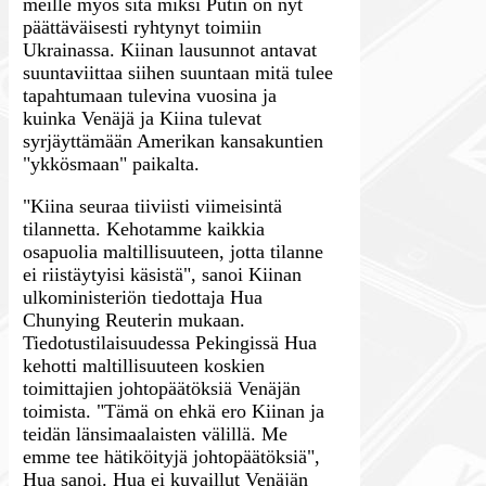
meille myös sitä miksi Putin on nyt
päättäväisesti ryhtynyt toimiin
Ukrainassa. Kiinan lausunnot antavat
suuntaviittaa siihen suuntaan mitä tulee
tapahtumaan tulevina vuosina ja
kuinka Venäjä ja Kiina tulevat
syrjäyttämään Amerikan kansakuntien
"ykkösmaan" paikalta.
"Kiina seuraa tiiviisti viimeisintä
tilannetta. Kehotamme kaikkia
osapuolia maltillisuuteen, jotta tilanne
ei riistäytyisi käsistä", sanoi Kiinan
ulkoministeriön tiedottaja Hua
Chunying Reuterin mukaan.
Tiedotustilaisuudessa Pekingissä Hua
kehotti maltillisuuteen koskien
toimittajien johtopäätöksiä Venäjän
toimista. "Tämä on ehkä ero Kiinan ja
teidän länsimaalaisten välillä. Me
emme tee hätiköityjä johtopäätöksiä",
Hua sanoi.
Hua ei kuvaillut Venäjän