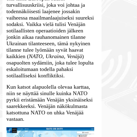
turvallisuuskriisi, joka voi johtaa ja
todennäköisesti laajenee jossakin
vaiheessa maailmanlaajuiseksi suureksi
sodaksi. Vaikka vielä tulisi Venäjän
sotilaallisten operaatioiden jälkeen
jonkin aikaa rauhanomainen tilanne
Ukrainan tilanteeseen, tämä nykyinen
tilanne tulee lyömään syvät haavat
kaikkien (
NATO, Ukraina, Venäjä
)
osapuolten sydämiin, joka tulee lopulta
eskaloitumaan todella pahaksi
sotilaalliseksi konfliktiksi.
Kun katsot alapuolella olevaa karttaa,
niin se näyttää sinulle kuinka NATO
pyrkii eristämään Venäjän yksinäiseksi
saarekkeeksi. Venäjän näkökulmasta
katsottuna NATO on uhka Venäjää
vastaan.