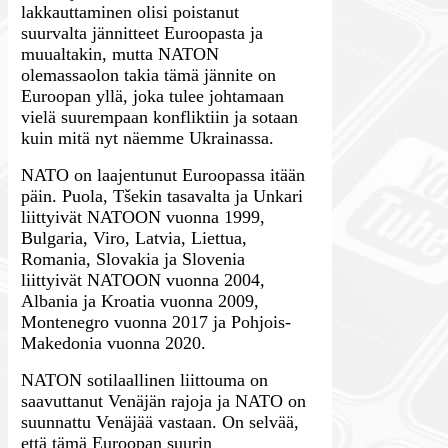
lakkauttaminen olisi poistanut
suurvalta jännitteet Euroopasta ja
muualtakin, mutta NATON
olemassaolon takia tämä jännite on
Euroopan yllä, joka tulee johtamaan
vielä suurempaan konfliktiin ja sotaan
kuin mitä nyt näemme Ukrainassa.
NATO on laajentunut Euroopassa itään
päin. Puola, Tšekin tasavalta ja Unkari
liittyivät NATOON vuonna 1999,
Bulgaria, Viro, Latvia, Liettua,
Romania, Slovakia ja Slovenia
liittyivät NATOON vuonna 2004,
Albania ja Kroatia vuonna 2009,
Montenegro vuonna 2017 ja Pohjois-
Makedonia vuonna 2020.
NATON sotilaallinen liittouma on
saavuttanut Venäjän rajoja ja NATO on
suunnattu Venäjää vastaan. On selvää,
että tämä Euroopan suurin