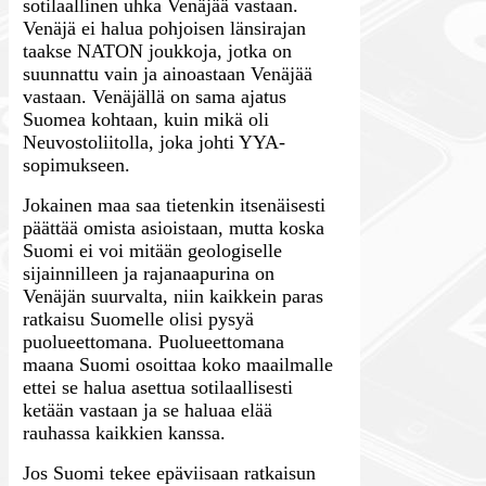
sotilaallinen uhka Venäjää vastaan.
Venäjä ei halua pohjoisen länsirajan
taakse NATON joukkoja, jotka on
suunnattu vain ja ainoastaan Venäjää
vastaan. Venäjällä on sama ajatus
Suomea kohtaan, kuin mikä oli
Neuvostoliitolla, joka johti YYA-
sopimukseen.
Jokainen maa saa tietenkin itsenäisesti
päättää omista asioistaan, mutta koska
Suomi ei voi mitään geologiselle
sijainnilleen ja rajanaapurina on
Venäjän suurvalta, niin kaikkein paras
ratkaisu Suomelle olisi pysyä
puolueettomana. Puolueettomana
maana Suomi osoittaa koko maailmalle
ettei se halua asettua sotilaallisesti
ketään vastaan ja se haluaa elää
rauhassa kaikkien kanssa.
Jos Suomi tekee epäviisaan ratkaisun