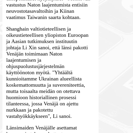
vastustus Naton laajentumista entisiin
neuvostotasavaltoihin ja Kiinan
vaatimus Taiwanin saarta kohtaan.
Shanghain valtiotieteellisen ja
oikeustieteellisen yliopiston Euroopan
ja Aasian tutkimuksen instituutin
johtaja Li Xin sanoi, että länsi pakotti
Venäjän toimimaan Naton
laajentumisen ja
ohjuspuolustusjärjestelmän
käyttöönoton myötä.
"Yhtäältä
kunnioitamme Ukrainan alueellista
koskemattomuutta ja suvereniteettia,
mutta toisaalta meidän on otettava
huomioon historiallinen prosessi
tilanteessa, jossa Venäjä on ajettu
nurkkaan ja pakotettu
vastahyökkäykseen", Li sanoi.
Länsimaiden Venäjälle asettamat