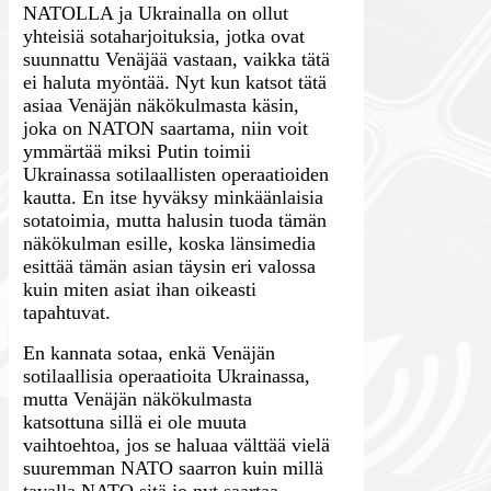
NATOLLA ja Ukrainalla on ollut
yhteisiä sotaharjoituksia, jotka ovat
suunnattu Venäjää vastaan, vaikka tätä
ei haluta myöntää. Nyt kun katsot tätä
asiaa Venäjän näkökulmasta käsin,
joka on NATON saartama, niin voit
ymmärtää miksi Putin toimii
Ukrainassa sotilaallisten operaatioiden
kautta. En itse hyväksy minkäänlaisia
sotatoimia, mutta halusin tuoda tämän
näkökulman esille, koska länsimedia
esittää tämän asian täysin eri valossa
kuin miten asiat ihan oikeasti
tapahtuvat.
En kannata sotaa, enkä Venäjän
sotilaallisia operaatioita Ukrainassa,
mutta Venäjän näkökulmasta
katsottuna sillä ei ole muuta
vaihtoehtoa, jos se haluaa välttää vielä
suuremman NATO saarron kuin millä