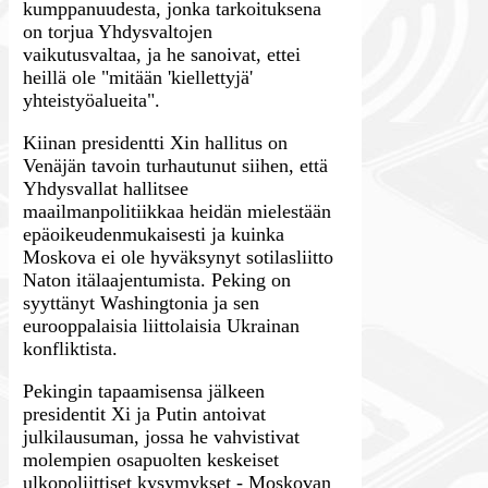
kumppanuudesta, jonka tarkoituksena
on torjua Yhdysvaltojen
vaikutusvaltaa, ja he sanoivat, ettei
heillä ole "mitään 'kiellettyjä'
yhteistyöalueita".
Kiinan presidentti
Xin hallitus on
Venäjän tavoin turhautunut siihen, että
Yhdysvallat hallitsee
maailmanpolitiikkaa heidän mielestään
epäoikeudenmukaisesti ja kuinka
Moskova ei ole hyväksynyt sotilasliitto
Naton itälaajentumista.
Peking on
syyttänyt Washingtonia ja sen
eurooppalaisia liittolaisia Ukrainan
konfliktista.
Pekingin tapaamisensa jälkeen
presidentit Xi ja Putin antoivat
julkilausuman, jossa he vahvistivat
molempien osapuolten keskeiset
ulkopoliittiset kysymykset - Moskovan