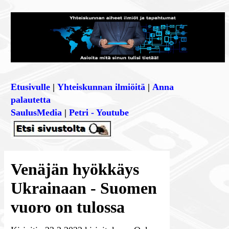
Etusivulle
|
Yhteiskunnan ilmiöitä
|
Anna
palautetta
SaulusMedia
|
Petri - Youtube
Venäjän hyökkäys
Ukrainaan - Suomen
vuoro on tulossa