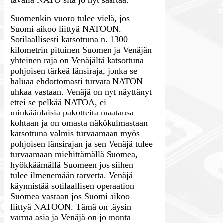
tavalla NATO sitä jo nyt saartaa.
Suomenkin vuoro tulee vielä, jos
Suomi aikoo liittyä NATOON.
Sotilaallisesti katsottuna n. 1300
kilometrin pituinen Suomen ja Venäjän
yhteinen raja on Venäjältä katsottuna
pohjoisen tärkeä länsiraja, jonka se
haluaa ehdottomasti turvata NATON
uhkaa vastaan. Venäjä on nyt näyttänyt
ettei se pelkää NATOA, ei
minkäänlaisia pakotteita maatansa
kohtaan ja on omasta näkökulmastaan
katsottuna valmis turvaamaan myös
pohjoisen länsirajan ja sen Venäjä tulee
turvaamaan miehittämällä Suomea,
hyökkäämällä Suomeen jos siihen
tulee ilmenemään tarvetta. Venäjä
käynnistää sotilaallisen operaation
Suomea vastaan jos Suomi aikoo
liittyä NATOON. Tämä on täysin
varma asia ja Venäjä on jo monta