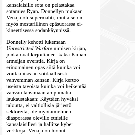
kansalaisille sota on pelastakaa
sotamies Ryan. Donnellyn mukaan
Venäjä oli supermahti, mutta se on
myös mestarillinen epäsuorassa ei-
kineettisessä sodankäynnissä.
Donnelly kehotti lukemaan
Unrestricted Warfare
nimisen kirjan,
jonka ovat kirjoittaneet kaksi Kiinan
armeijan everstiä. Kirja on
erinomainen opas siitä kuinka voi
voittaa itseään sotilaallisesti
vahvemman kansan. Kirja kertoo
useista tavoista kuinka voi heikentää
vahvan länsimaan ampumatta
laukaustakaan: Käyttäen hyväksi
taloutta, ei valtiollisia järjestö
sektoreita, ole myötämielinen
diasporassa oleville etnisille
kansalaisillesi ja hallitse kyber
verkkoja. Venäjä on hionut