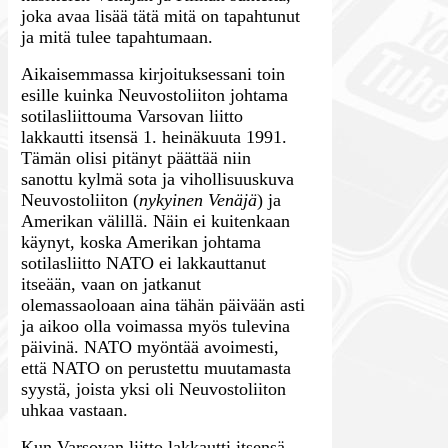
joka avaa lisää tätä mitä on tapahtunut
ja mitä tulee tapahtumaan.
Aikaisemmassa kirjoituksessani toin
esille kuinka Neuvostoliiton johtama
sotilasliittouma Varsovan liitto
lakkautti itsensä 1. heinäkuuta 1991.
Tämän olisi pitänyt päättää niin
sanottu kylmä sota ja vihollisuuskuva
Neuvostoliiton (
nykyinen Venäjä
) ja
Amerikan välillä. Näin ei kuitenkaan
käynyt, koska Amerikan johtama
sotilasliitto NATO ei lakkauttanut
itseään, vaan on jatkanut
olemassaoloaan aina tähän päivään asti
ja aikoo olla voimassa myös tulevina
päivinä. NATO myöntää avoimesti,
että NATO on perustettu muutamasta
syystä, joista yksi oli Neuvostoliiton
uhkaa vastaan.
Kun Varsovan liitto lakkautti itsensä,