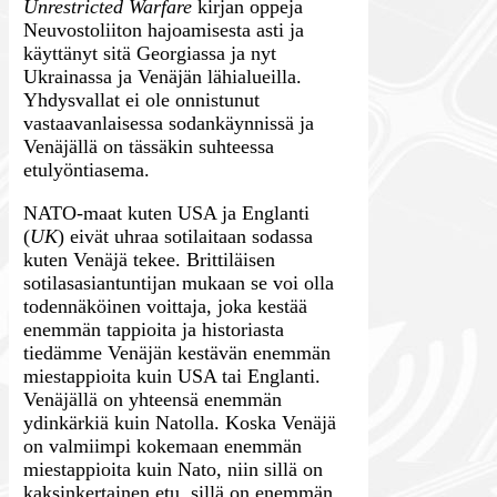
Unrestricted Warfare
kirjan oppeja
Neuvostoliiton hajoamisesta asti ja
käyttänyt sitä Georgiassa ja nyt
Ukrainassa ja Venäjän lähialueilla.
Yhdysvallat ei ole onnistunut
vastaavanlaisessa sodankäynnissä ja
Venäjällä on tässäkin suhteessa
etulyöntiasema.
NATO-maat kuten USA ja Englanti
(
UK
) eivät uhraa sotilaitaan sodassa
kuten Venäjä tekee. Brittiläisen
sotilasasiantuntijan mukaan se voi olla
todennäköinen voittaja, joka kestää
enemmän tappioita ja historiasta
tiedämme Venäjän kestävän enemmän
miestappioita kuin USA tai Englanti.
Venäjällä on yhteensä enemmän
ydinkärkiä kuin Natolla. Koska Venäjä
on valmiimpi kokemaan enemmän
miestappioita kuin Nato, niin sillä on
kaksinkertainen etu, sillä on enemmän