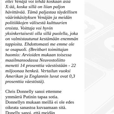
ettei Venäjä voi tehdä koskaan asia
X:ää, koska sillä on liian paljon
hävittävää. Tämä paljastaa täydellisen
väärinkäsityksen Venäjän ja meidän
politiikkojen välisestä kulttuurien
eroista. Voittaja voi hyvin
yksinkertaisesti olla sillä puolella, joka
on valmistautunut kestämään enemmän
tappioita. Ehdottomasti me emme ole
se osapuoli. (Breitbart toimittajan
huomio: Arvioiden mukaan toisessa
maailmansodassa Neuvostoliitto
menetti 14 prosenttia väestöstään - 22
miljoonaa henkeä. Vertailun vuoksi
Amerikan ja Englannin luvut ovat 0,3
prosenttia väestöstä).
Chris Donnelly sanoi ettemme
ymmärrä Putinin tapaa sotia.
Donnellyn mukaan meillä ei ole edes
oikeata sanastoa kuvaamaan sitä.
Donelly sanoi, että meidän