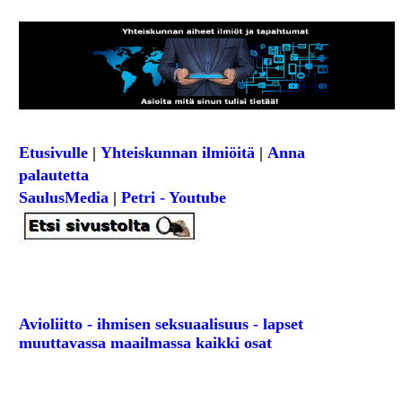
Etusivulle
|
Yhteiskunnan ilmiöitä
|
Anna
palautetta
SaulusMedia
|
Petri - Youtube
Avioliitto - ihmisen seksuaalisuus - lapset
muuttavassa maailmassa kaikki osat