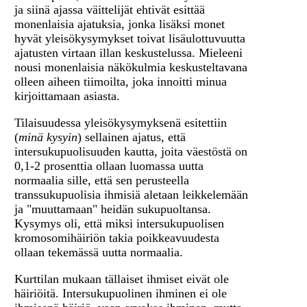
ja siinä ajassa väittelijät ehtivät esittää
monenlaisia ajatuksia, jonka lisäksi monet
hyvät yleisökysymykset toivat lisäulottuvuutta
ajatusten virtaan illan keskustelussa. Mieleeni
nousi monenlaisia näkökulmia keskusteltavana
olleen aiheen tiimoilta, joka innoitti minua
kirjoittamaan asiasta.
Tilaisuudessa yleisökysymyksenä esitettiin
(
minä kysyin
) sellainen ajatus, että
intersukupuolisuuden kautta, joita väestöstä on
0,1-2 prosenttia ollaan luomassa uutta
normaalia sille, että sen perusteella
transsukupuolisia ihmisiä aletaan leikkelemään
ja "muuttamaan" heidän sukupuoltansa.
Kysymys oli, että miksi intersukupuolisen
kromosomihäiriön takia poikkeavuudesta
ollaan tekemässä uutta normaalia.
Kurttilan mukaan tällaiset ihmiset eivät ole
häiriöitä. Intersukupuolinen ihminen ei ole