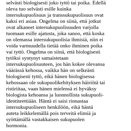
selvästi biologisesti joko tyttö tai poika. Edellä
oleva tuo selvästi esille kuinka
intersukupuolisuus ja transsukupuolisuus ovat
kaksi eri asiaa. Ongelma on siinä, että jotkut
ovat alkaneet intersukupuolisuuden varjolla
tuomaan esille ajatusta, joka sanoo, että koska
on olemassa intersukupuolisia ihmisiä, niin ei
voida varmuudella tietää onko ihminen poika
vai tyttö. Ongelma on siinä, että biologisesti
tytöksi syntynyt samaistetaan
intersukupuolisuuteen, jos hän kokee olevansa
väärässä kehossa, vaikka hän on selkeästi
biologisesti tyttö, eikä hänen biologisessa
kehossaan ole sukupuolikehityksen häiriötä tai
ristiriitaa, vaan hänen mielensä ei hyväksy
biologista kehoansa ja luonnollista sukupuoli-
identiteettiään. Häntä ei saisi rinnastaa
intersukupuoliseen henkilöön, eikä häntä
auteta leikkelemällä pois terveitä elimiä ja
syöttämällä vastakkaisen sukupuolen
hormonia.