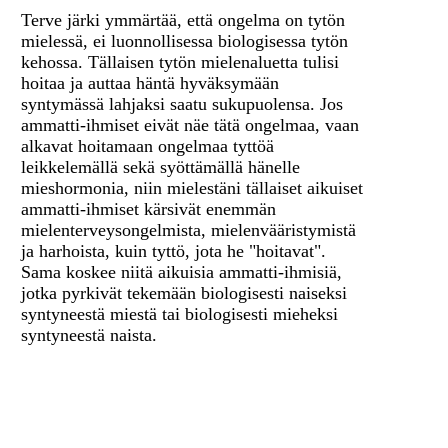
Terve järki ymmärtää, että ongelma on tytön
mielessä, ei luonnollisessa biologisessa tytön
kehossa. Tällaisen tytön mielenaluetta tulisi
hoitaa ja auttaa häntä hyväksymään
syntymässä lahjaksi saatu sukupuolensa. Jos
ammatti-ihmiset eivät näe tätä ongelmaa, vaan
alkavat hoitamaan ongelmaa tyttöä
leikkelemällä sekä syöttämällä hänelle
mieshormonia, niin mielestäni tällaiset aikuiset
ammatti-ihmiset kärsivät enemmän
mielenterveysongelmista, mielenvääristymistä
ja harhoista, kuin tyttö, jota he "hoitavat".
Sama koskee niitä aikuisia ammatti-ihmisiä,
jotka pyrkivät tekemään biologisesti naiseksi
syntyneestä miestä tai biologisesti mieheksi
syntyneestä naista.