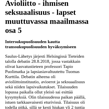
Avioliitto - ihmisen
seksuaalisuus - lapset
muuttuvassa maailmassa
osa 5
Intersukupuolisuuden kautta
transsukupuolisuuden hyväksymiseen
Saulus-Lähetys järjesti Helsingissä Tieteiden
talolla debatin 28.8.2018, jossa vastakkain
olivat kasvatustieteen professori Tapio
Puolimatka ja lapsiasiavaltuutettu Tuomas
Kurttila. Debatin aiheena oli
avioliittoinstituutio, avioerot ja seksuaalisuus
sekä niiden lapsivaikutukset. Tilaisuuden
lopussa paikalla ollut yleisö sai esittää
kysymyksiä. Olin tilaisuudessa paikan päällä,
istuen tarkkaavaisesti eturivissä. Tilaisuus oli
todella pitkä, sillä se kesti hiukan yli 2 tuntia