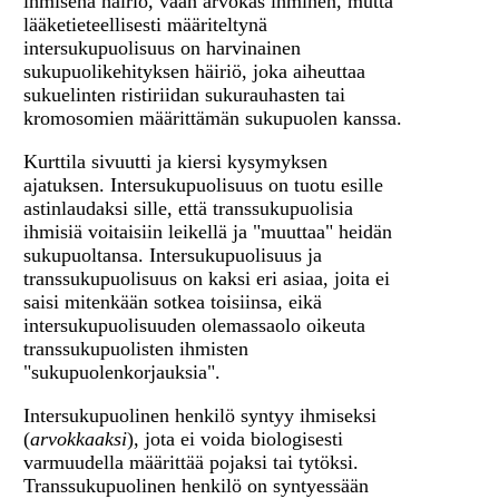
ihmisenä häiriö, vaan arvokas ihminen, mutta
lääketieteellisesti määriteltynä
intersukupuolisuus on harvinainen
sukupuolikehityksen häiriö, joka aiheuttaa
sukuelinten ristiriidan sukurauhasten tai
kromosomien määrittämän sukupuolen kanssa.
Kurttila sivuutti ja kiersi kysymyksen
ajatuksen. Intersukupuolisuus on tuotu esille
astinlaudaksi sille, että transsukupuolisia
ihmisiä voitaisiin leikellä ja "muuttaa" heidän
sukupuoltansa. Intersukupuolisuus ja
transsukupuolisuus on kaksi eri asiaa, joita ei
saisi mitenkään sotkea toisiinsa, eikä
intersukupuolisuuden olemassaolo oikeuta
transsukupuolisten ihmisten
"sukupuolenkorjauksia".
Intersukupuolinen henkilö syntyy ihmiseksi
(
arvokkaaksi
), jota ei voida biologisesti
varmuudella määrittää pojaksi tai tytöksi.
Transsukupuolinen henkilö on syntyessään