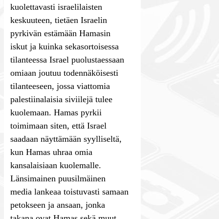
kuolettavasti israelilaisten
keskuuteen, tietäen Israelin
pyrkivän estämään Hamasin
iskut ja kuinka sekasortoisessa
tilanteessa Israel puolustaessaan
omiaan joutuu todennäköisesti
tilanteeseen, jossa viattomia
palestiinalaisia siviilejä tulee
kuolemaan. Hamas pyrkii
toimimaan siten, että Israel
saadaan näyttämään syylliseltä,
kun Hamas uhraa omia
kansalaisiaan kuolemalle.
Länsimainen puusilmäinen
media lankeaa toistuvasti samaan
petokseen ja ansaan, jonka
takana ovat Hamas sekä muut