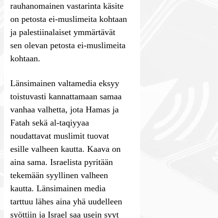
rauhanomainen vastarinta käsite
on petosta ei-muslimeita kohtaan
ja palestiinalaiset ymmärtävät
sen olevan petosta ei-muslimeita
kohtaan.
Länsimainen valtamedia eksyy
toistuvasti kannattamaan samaa
vanhaa valhetta, jota Hamas ja
Fatah sekä al-taqiyyaa
noudattavat muslimit tuovat
esille valheen kautta. Kaava on
aina sama. Israelista pyritään
tekemään syyllinen valheen
kautta. Länsimainen media
tarttuu lähes aina yhä uudelleen
syöttiin ja Israel saa usein syyt