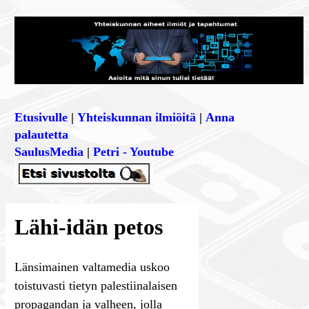
Etusivulle
|
Yhteiskunnan ilmiöitä
|
Anna
palautetta
SaulusMedia
|
Petri - Youtube
Lähi-idän petos
Länsimainen valtamedia uskoo
toistuvasti tietyn palestiinalaisen
propagandan ja valheen, jolla