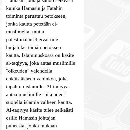
Hamasin johtaja sanoo selkeästi
kuinka Hamasin ja Fatahin
toiminta perustuu petokseen,
jonka kautta petetään ei-
muslimeita, mutta
palestiinalaiset eivät tule
huijatuksi tämän petoksen
kautta. Islaminuskossa on käsite
al-taqiyya, joka antaa muslimille
"oikeuden" valehdella
ehkäistäkseen vahinkoa, joka
tapahtuu islamille. Al-taqiyya
antaa muslimille "oikeuden"
suojella islamia valheen kautta.
Al-taqiyya käsite tulee selkeästi
esille Hamasin johtajan
puheesta, jonka mukaan