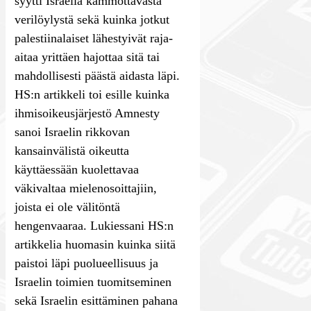
syytti Israelia kammottavasta
verilöylystä sekä kuinka jotkut
palestiinalaiset lähestyivät raja-
aitaa yrittäen hajottaa sitä tai
mahdollisesti päästä aidasta läpi.
HS:n artikkeli toi esille kuinka
ihmisoikeusjärjestö Amnesty
sanoi Israelin rikkovan
kansainvälistä oikeutta
käyttäessään kuolettavaa
väkivaltaa mielenosoittajiin,
joista ei ole välitöntä
hengenvaaraa. Lukiessani HS:n
artikkelia huomasin kuinka siitä
paistoi läpi puolueellisuus ja
Israelin toimien tuomitseminen
sekä Israelin esittäminen pahana