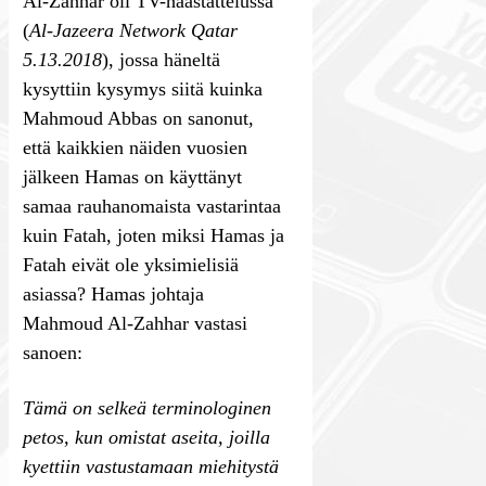
Al-Zahhar oli TV-haastattelussa
(
Al-Jazeera Network Qatar
5.13.2018
), jossa häneltä
kysyttiin kysymys siitä kuinka
Mahmoud Abbas on sanonut,
että kaikkien näiden vuosien
jälkeen Hamas on käyttänyt
samaa rauhanomaista vastarintaa
kuin Fatah, joten miksi Hamas ja
Fatah eivät ole yksimielisiä
asiassa? Hamas johtaja
Mahmoud Al-Zahhar vastasi
sanoen:
Tämä on selkeä terminologinen
petos, kun omistat aseita, joilla
kyettiin vastustamaan miehitystä