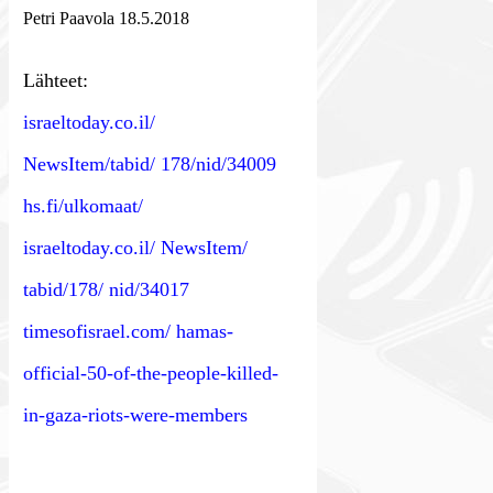
Petri Paavola
18.5.2018
Lähteet:
israeltoday.co.il/
NewsItem/tabid/ 178/nid/34009
hs.fi/ulkomaat/
israeltoday.co.il/ NewsItem/
tabid/178/ nid/34017
timesofisrael.com/ hamas-
official-50-of-the-people-killed-
in-gaza-riots-were-members