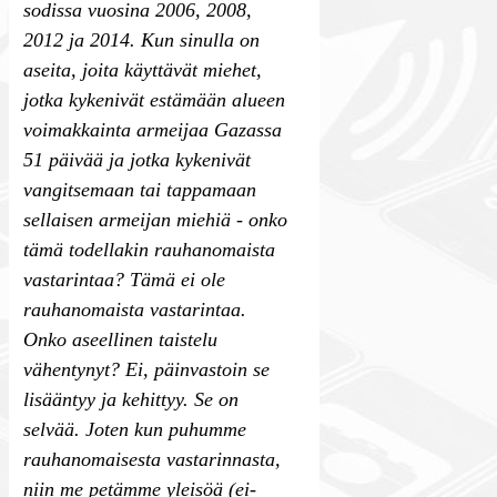
sodissa vuosina 2006, 2008,
2012 ja 2014. Kun sinulla on
aseita, joita käyttävät miehet,
jotka kykenivät estämään alueen
voimakkainta armeijaa Gazassa
51 päivää ja jotka kykenivät
vangitsemaan tai tappamaan
sellaisen armeijan miehiä - onko
tämä todellakin rauhanomaista
vastarintaa? Tämä ei ole
rauhanomaista vastarintaa.
Onko aseellinen taistelu
vähentynyt? Ei, päinvastoin se
lisääntyy ja kehittyy. Se on
selvää. Joten kun puhumme
rauhanomaisesta vastarinnasta,
niin me petämme yleisöä (ei-