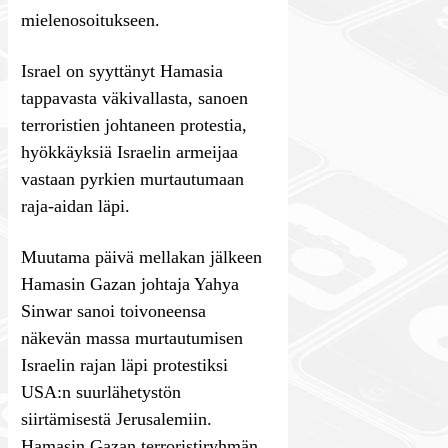
mielenosoitukseen.
Israel on syyttänyt Hamasia
tappavasta väkivallasta, sanoen
terroristien johtaneen protestia,
hyökkäyksiä Israelin armeijaa
vastaan pyrkien murtautumaan
raja-aidan läpi.
Muutama päivä mellakan jälkeen
Hamasin Gazan johtaja Yahya
Sinwar sanoi toivoneensa
näkevän massa murtautumisen
Israelin rajan läpi protestiksi
USA:n suurlähetystön
siirtämisestä Jerusalemiin.
Hamasin Gazan terroristiryhmän