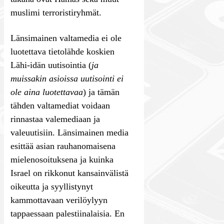
muslimi terroristiryhmät.
Länsimainen valtamedia ei ole
luotettava tietolähde koskien
Lähi-idän uutisointia (
ja
muissakin asioissa uutisointi ei
ole aina luotettavaa
) ja tämän
tähden valtamediat voidaan
rinnastaa valemediaan ja
valeuutisiin. Länsimainen media
esittää asian rauhanomaisena
mielenosoituksena ja kuinka
Israel on rikkonut kansainvälistä
oikeutta ja syyllistynyt
kammottavaan verilöylyyn
tappaessaan palestiinalaisia. En