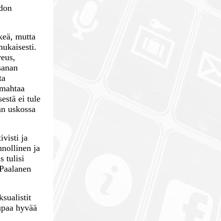
hdon
keä, mutta
ukaisesti.
reus,
sanan
ta
rmahtaa
estä ei tule
än uskossa
visti ja
nnollinen ja
 tulisi
 Paalanen
sualistit
lupaa hyvää