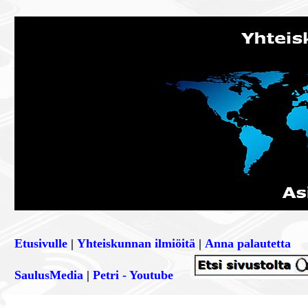
Etusivulle
|
Yhteiskunnan ilmiöitä
|
Anna palautetta
SaulusMedia
|
Petri - Youtube