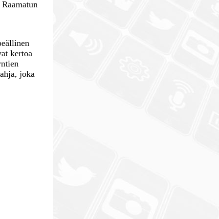
ät. Raamatun
n
peällinen
vat kertoa
yntien
ahja, joka