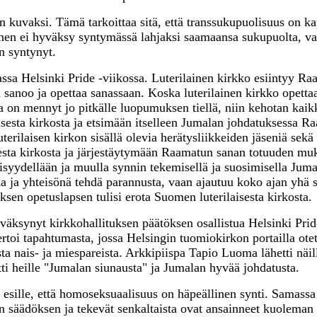
kuvaksi. Tämä tarkoittaa sitä, että transsukupuolisuus on k
minen ei hyväksy syntymässä lahjaksi saamaansa sukupuolta, v
on syntynyt.
ssa Helsinki Pride -viikossa. Luterilainen kirkko esiintyy R
 sanoo ja opettaa sanassaan. Koska luterilainen kirkko opett
 on mennyt jo pitkälle luopumuksen tiellä, niin kehotan kaik
isesta kirkosta ja etsimään itselleen Jumalan johdatuksessa R
erilaisen kirkon sisällä olevia herätysliikkeiden jäseniä sekä 
sta kirkosta ja järjestäytymään Raamatun sanan totuuden muk
syydellään ja muulla synnin tekemisellä ja suosimisella Jum
ona ja yhteisönä tehdä parannusta, vaan ajautuu koko ajan yh
sen opetuslapsen tulisi erota Suomen luterilaisesta kirkosta.
väksynyt kirkkohallituksen päätöksen osallistua Helsinki Pri
toi tapahtumasta, jossa Helsingin tuomiokirkon portailla otet
a nais- ja miespareista. Arkkipiispa Tapio Luoma lähetti näill
tti heille "Jumalan siunausta" ja Jumalan hyvää johdatusta.
esille, että homoseksuaalisuus on häpeällinen synti. Samassa
n säädöksen ja tekevät senkaltaista ovat ansainneet kuoleman