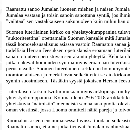
Raamattu sanoo Jumalan luoneen miehen ja naisen Jumalan 
Jumalaa vastaan ja toisin sanoin sanottuna syntiä, jos ih
"vaihtaa" sen vastakkaiseen sukupuoleen kuin mihin hän 
Suomen luterilainen kirkko on yhteistyökumppanina tuleva
"auktoriteettina" opettamalla Suomen kansalle mitä Jumala
tässä homoseksuaalisuus asiassa vastoin Raamatun sanaa ja
todellisia Herran Jeesuksen opetuslapsia eroamaan luterila
sanan totuuteen perustuvaa seurakunta yhteyttä. Kehotan lut
jotka näkevät homouden syntinä myös eroamaan luterilaise
perustukselle. Suomen luterilainen kirkko on homomyöntei
tuomion alaisena ja merkit ovat selkeät ettei se aio kirkk
synnin suosimiseen. Tästäkin syystä jokaisen Herran Jeesuk
Luterilaisen kirkon twiitin mukaan myös arkkipiispa on hy
yhteistyökumppanina. Kotimaa-lehti 29.6.2018 artikkeli ker
yhteiskuvia "naimisiin" menneistä samaa sukupuolta olevist
oman viestinsä, jossa Luoma onnitteli näitä pareja ja toivo
Roomalaiskirjeen ensimmäisessä luvussa tuodaan selkeästi 
Raamattu sanoo, että ne jotka tietävät Jumalan vanhurskaa