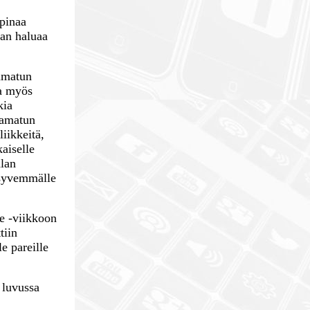
apinaa
aan haluaa
aamatun
aa myös
kia
aamatun
liikkeitä,
aiselle
alan
ä syvemmälle
de -viikkoon
tiin
e pareille
 luvussa