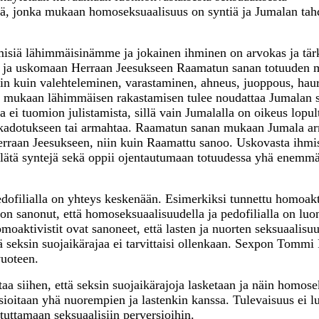
ä, jonka mukaan homoseksuaalisuus on syntiä ja Jumalan ta
hmisiä lähimmäisinämme ja jokainen ihminen on arvokas ja tär
n ja uskomaan Herraan Jeesukseen Raamatun sanan totuuden m
niin kuin valehteleminen, varastaminen, ahneus, juoppous, hau
an mukaan lähimmäisen rakastamisen tulee noudattaa Jumalan 
ei tuomion julistamista, sillä vain Jumalalla on oikeus lopul
 kadotukseen tai armahtaa. Raamatun sanan mukaan Jumala a
Herraan Jeesukseen, niin kuin Raamattu sanoo. Uskovasta ihmis
hylätä syntejä sekä oppii ojentautumaan totuudessa yhä enemm
dofilialla on yhteys keskenään. Esimerkiksi tunnettu homoakti
on sanonut, että homoseksuaalisuudella ja pedofilialla on luo
aktivistit ovat sanoneet, että lasten ja nuorten seksuaalisuus
ttä seksin suojaikärajaa ei tarvittaisi ollenkaan. Sexpon Tommi
vuoteen.
siihen, että seksin suojaikärajoja lasketaan ja näin homosek
ioitaan yhä nuorempien ja lastenkin kanssa. Tulevaisuus ei 
otuttamaan seksuaalisiin perversioihin.