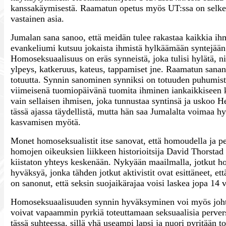
kanssakäymisestä. Raamatun opetus myös UT:ssa on selke
vastainen asia.
Jumalan sana sanoo, että meidän tulee rakastaa kaikkia i
evankeliumi kutsuu jokaista ihmistä hylkäämään syntejää
Homoseksuaalisuus on eräs synneistä, joka tulisi hylätä, 
ylpeys, katkeruus, kateus, tappamiset jne. Raamatun san
totuutta. Synnin sanominen synniksi on totuuden puhumista 
viimeisenä tuomiopäivänä tuomita ihminen iankaikkiseen
vain sellaisen ihmisen, joka tunnustaa syntinsä ja uskoo 
tässä ajassa täydellistä, mutta hän saa Jumalalta voimaa 
kasvamisen myötä.
Monet homoseksualistit itse sanovat, että homoudella ja pe
homojen oikeuksien liikkeen historioitsija David Thorstad 
kiistaton yhteys keskenään. Nykyään maailmalla, jotkut homo
hyväksyä, jonka tähden jotkut aktivistit ovat esittäneet, e
on sanonut, että seksin suojaikärajaa voisi laskea jopa 14 
Homoseksuaalisuuden synnin hyväksyminen voi myös johtaa 
voivat vapaammin pyrkiä toteuttamaan seksuaalisia pervers
tässä suhteessa, sillä yhä useampi lapsi ja nuori pyritään t