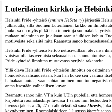
Luterilainen kirkko ja Helsink
Helsinki Pride -yhteisö (
entinen HeSeta ry
) järjestää Hels
julkisuutta, sillä Suomen Luterilainen kirkko on ilmoitt
joukossa on myös pitkä lista tunnettuja suomalaisia yrityk
mukaan tuleminen on jo aikaan saanut julkisen kohun. Tuon 
motiiveista sekä siitä mitä Raamattu sanoo homoseksuaalis
Helsinki Pride -yhteisö kertoo nettisivuillaan olevansa ih
voisivat olla tasavertaisia seksuaalisesta suuntautumisesta
Pride -yhteisö ilmoittaa murtavansa syrjiviä rakenteita.
Yllä oleva Helsinki Pride -yhteisön ilmoitus on osittainen 
homoseksuaalisuudestaan, kun hän kokee sen vääränä itselle
haluakaan auttaa, vaan suhtautuminen muuttuu negatiiviseks
antaa itsestään valheellisen kuvan.
Raamattu sanoo niin VT:n kuin UT:n puolella, että homose
kirjoitettu roomalaiskirje luvussa 1 sanoo niin lesbouden
luvussa jakeissa 26, 27 on alkutekstissä sana
khresis
, joka
käyttäytyminen. Roomalaiskirjeen 1 luvussa
khresis
sanaa 