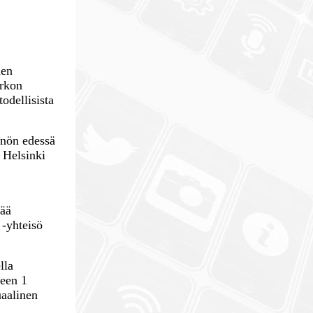
n
den
irkon
odellisista
nnön edessä
. Helsinki
nää
 -yhteisö
lla
jeen 1
uaalinen