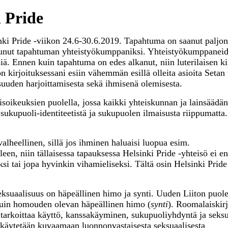
i Pride
inki Pride -viikon 24.6-30.6.2019. Tapahtuma on saanut paljo
autunut tapahtuman yhteistyökumppaniksi. Yhteistyökumppanei
siä. Ennen kuin tapahtuma on edes alkanut, niin luterilaisen k
kirjoituksessani esiin vähemmän esillä olleita asioita Setan t
uuden harjoittamisesta sekä ihmisenä olemisesta.
misoikeuksien puolella, jossa kaikki yhteiskunnan ja lainsäädä
, sukupuoli-identiteetistä ja sukupuolen ilmaisusta riippumatta
valheellinen, sillä jos ihminen haluaisi luopua esim.
en, niin tällaisessa tapauksessa Helsinki Pride -yhteisö ei e
i tai jopa hyvinkin vihamieliseksi. Tältä osin Helsinki Pride
ksuaalisuus on häpeällinen himo ja synti. Uuden Liiton puole
 kuin homouden olevan häpeällinen himo (
synti
). Roomalaiskir
 tarkoittaa käyttö, kanssakäyminen, sukupuoliyhdyntä ja seks
käytetään kuvaamaan luonnonvastaisesta seksuaalisesta