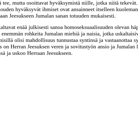
tä tee, mutta osoittavat hyväksymistä niille, jotka niitä tekev
uden hyväksyvät ihmiset ovat ansainneet itselleen kuolema
rraan Jeesukseen Jumalan sanan totuuden mukaisesti.
skaltavat enää julkisesti sanoa homoseksuaalisuuden olevan hä
 enemmän rohkeita Jumalan miehiä ja naisia, jotka uskaltaisi
sillä olisi mahdollisuus tunnustaa syntinsä ja vastaanottaa s
 on Herran Jeesuksen veren ja sovitustyön ansio ja Jumalan l
nsä ja uskoo Herraan Jeesukseen.