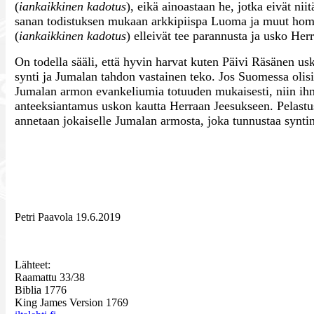
(
iankaikkinen kadotus
), eikä ainoastaan he, jotka eivät nii
sanan todistuksen mukaan arkkipiispa Luoma ja muut homo
(
iankaikkinen kadotus
) elleivät tee parannusta ja usko He
On todella sääli, että hyvin harvat kuten Päivi Räsänen u
synti ja Jumalan tahdon vastainen teko. Jos Suomessa olisi
Jumalan armon evankeliumia totuuden mukaisesti, niin ihmi
anteeksiantamus uskon kautta Herraan Jeesukseen. Pelastus
annetaan jokaiselle Jumalan armosta, joka tunnustaa synti
Petri Paavola 19.6.2019
Lähteet:
Raamattu 33/38
Biblia 1776
King James Version 1769