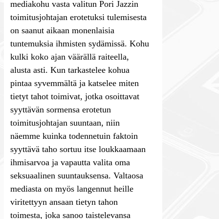
mediakohu vasta valitun Pori Jazzin
toimitusjohtajan erotetuksi tulemisesta
on saanut aikaan monenlaisia
tuntemuksia ihmisten sydämissä. Kohu
kulki koko ajan väärällä raiteella,
alusta asti. Kun tarkastelee kohua
pintaa syvemmältä ja katselee miten
tietyt tahot toimivat, jotka osoittavat
syyttävän sormensa erotetun
toimitusjohtajan suuntaan, niin
näemme kuinka todennetuin faktoin
syyttävä taho sortuu itse loukkaamaan
ihmisarvoa ja vapautta valita oma
seksuaalinen suuntauksensa. Valtaosa
mediasta on myös langennut heille
viritettyyn ansaan tietyn tahon
toimesta, joka sanoo taistelevansa