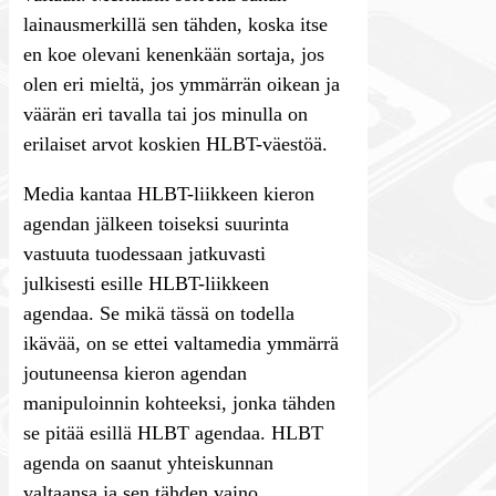
lainausmerkillä sen tähden, koska itse
en koe olevani kenenkään sortaja, jos
olen eri mieltä, jos ymmärrän oikean ja
väärän eri tavalla tai jos minulla on
erilaiset arvot koskien HLBT-väestöä.
Media kantaa HLBT-liikkeen kieron
agendan jälkeen toiseksi suurinta
vastuuta tuodessaan jatkuvasti
julkisesti esille HLBT-liikkeen
agendaa. Se mikä tässä on todella
ikävää, on se ettei valtamedia ymmärrä
joutuneensa kieron agendan
manipuloinnin kohteeksi, jonka tähden
se pitää esillä HLBT agendaa. HLBT
agenda on saanut yhteiskunnan
valtaansa ja sen tähden vaino