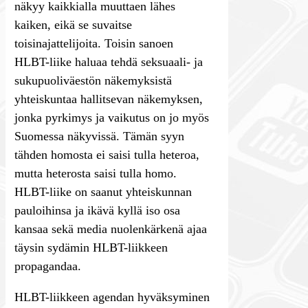
näkyy kaikkialla muuttaen lähes
kaiken, eikä se suvaitse
toisinajattelijoita. Toisin sanoen
HLBT-liike haluaa tehdä seksuaali- ja
sukupuoliväestön näkemyksistä
yhteiskuntaa hallitsevan näkemyksen,
jonka pyrkimys ja vaikutus on jo myös
Suomessa näkyvissä. Tämän syyn
tähden homosta ei saisi tulla heteroa,
mutta heterosta saisi tulla homo.
HLBT-liike on saanut yhteiskunnan
pauloihinsa ja ikävä kyllä iso osa
kansaa sekä media nuolenkärkenä ajaa
täysin sydämin HLBT-liikkeen
propagandaa.
HLBT-liikkeen agendan hyväksyminen