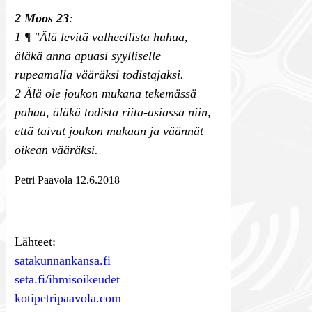
2 Moos 23
:
1 ¶ "Älä levitä valheellista huhua,
äläkä anna apuasi syylliselle
rupeamalla vääräksi todistajaksi.
2 Älä ole joukon mukana tekemässä
pahaa, äläkä todista riita-asiassa niin,
että taivut joukon mukaan ja väännät
oikean vääräksi.
Petri Paavola 12.6.2018
Lähteet:
satakunnankansa.fi
seta.fi/ihmisoikeudet
kotipetripaavola.com