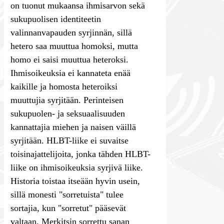
on tuonut mukaansa ihmisarvon sekä
sukupuolisen identiteetin
valinnanvapauden syrjinnän, sillä
hetero saa muuttua homoksi, mutta
homo ei saisi muuttua heteroksi.
Ihmisoikeuksia ei kannateta enää
kaikille ja homosta heteroiksi
muuttujia syrjitään. Perinteisen
sukupuolen- ja seksuaalisuuden
kannattajia miehen ja naisen väillä
syrjitään. HLBT-liike ei suvaitse
toisinajattelijoita, jonka tähden HLBT-
liike on ihmisoikeuksia syrjivä liike.
Historia toistaa itseään hyvin usein,
sillä monesti "sorretuista" tulee
sortajia, kun "sorretut" pääsevät
valtaan. Merkitsin sorrettu sanan