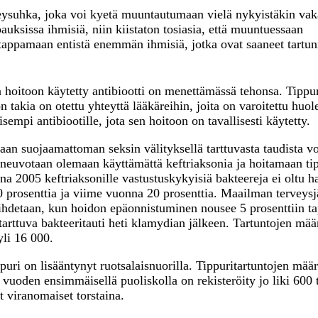
erveysuhka, joka voi kyetä muuntautumaan vielä nykyistäkin v
auksissa ihmisiä, niin kiistaton tosiasia, että muuntuessaan
ä tappamaan entistä enemmän ihmisiä, jotka ovat saaneet tartu
hoitoon käytetty antibiootti on menettämässä tehonsa. Tippur
takia on otettu yhteyttä lääkäreihin, joita on varoitettu huol
sempi antibiootille, jota sen hoitoon on tavallisesti käytetty.
n suojaamattoman seksin välityksellä tarttuvasta taudista voi
ä neuvotaan olemaan käyttämättä keftriaksonia ja hoitamaan ti
a 2005 keftriaksonille vastustuskykyisiä bakteereja ei oltu ha
10 prosenttia ja viime vuonna 20 prosenttia. Maailman terveysj
vaihdetaan, kun hoidon epäonnistuminen nousee 5 prosenttiin ta
 tarttuva bakteeritauti heti klamydian jälkeen. Tartuntojen mää
yli 16 000.
uri on lisääntynyt ruotsalaisnuorilla. Tippuritartuntojen mää
vuoden ensimmäisellä puoliskolla on rekisteröity jo liki 600 t
 viranomaiset torstaina.