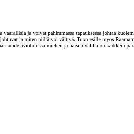
ella vaarallisia ja voivat pahimmassa tapauksessa johtaa kuole
 johtuvat ja miten niiltä voi välttyä. Tuon esille myös Raamatu
risuhde avioliitossa miehen ja naisen välillä on kaikkein par