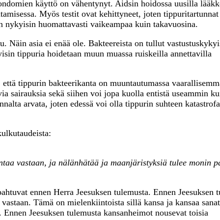
kondomien käyttö on vähentynyt. Aidsin hoidossa uusilla lääkk
tamisessa. Myös testit ovat kehittyneet, joten tippuritartunnat
 on nykyisin huomattavasti vaikeampaa kuin takavuosina.
ettu. Näin asia ei enää ole. Bakteereista on tullut vastustuskykyi
kyisin tippuria hoidetaan muun muassa ruiskeilla annettavilla
n, että tippurin bakteerikanta on muuntautumassa vaarallisemm
via sairauksia sekä siihen voi jopa kuolla entistä useammin ku
alta arvata, joten edessä voi olla tippurin suhteen katastrofa
kulkutaudeista:
ntaa vastaan, ja nälänhätää ja maanjäristyksiä tulee monin p
apahtuvat ennen Herra Jeesuksen tulemusta. Ennen Jeesuksen 
 vastaan. Tämä on mielenkiintoista sillä kansa ja kansaa sanat
ita. Ennen Jeesuksen tulemusta kansanheimot nousevat toisia