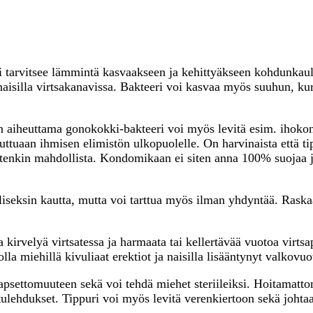
uri tarvitsee lämmintä kasvaakseen ja kehittyäkseen kohdunkau
 naisilla virtsakanavissa. Bakteeri voi kasvaa myös suuhun, k
in aiheuttama gonokokki-bakteeri voi myös levitä esim. ihokon
ttuaan ihmisen elimistön ulkopuolelle. On harvinaista että ti
uitenkin mahdollista. Kondomikaan ei siten anna 100% suojaa
liseksin kautta, mutta voi tarttua myös ilman yhdyntää. Rask
a kirvelyä virtsatessa ja harmaata tai kellertävää vuotoa virtsa
la miehillä kivuliaat erektiot ja naisilla lisääntynyt valkovuo
 lapsettomuuteen sekä voi tehdä miehet steriileiksi. Hoitamatt
tulehdukset. Tippuri voi myös levitä verenkiertoon sekä johtaa