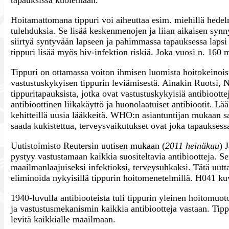
tapauksissa kuolemaan.
Hoitamattomana tippuri voi aiheuttaa esim. miehillä hedel
tulehduksia. Se lisää keskenmenojen ja liian aikaisen synn
siirtyä syntyvään lapseen ja pahimmassa tapauksessa lapsi
tippuri lisää myös hiv-infektion riskiä. Joka vuosi n. 160 m
Tippuri on ottamassa voiton ihmisen luomista hoitokeinois
vastustuskykyisen tippurin leviämisestä. Ainakin Ruotsi, N
tippuritapauksista, jotka ovat vastustuskykyisiä antibioo
antibioottinen liikakäyttö ja huonolaatuiset antibiootit. Lääk
kehitteillä uusia lääkkeitä. WHO:n asiantuntijan mukaan saa
saada kukistettua, terveysvaikutukset ovat joka tapauksess
Uutistoimisto Reutersin uutisen mukaan (
2011 heinäkuu
) 
pystyy vastustamaan kaikkia suositeltavia antibiootteja. 
maailmanlaajuiseksi infektioksi, terveysuhkaksi. Tätä uutt
eliminoida nykyisillä tippurin hoitomenetelmillä. H041 ku
1940-luvulla antibiooteista tuli tippurin yleinen hoitomu
ja vastustusmekanismin kaikkia antibiootteja vastaan. Ti
levitä kaikkialle maailmaan.