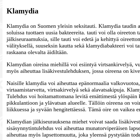
Klamydia
Klamydia on Suomen yleisin seksitauti. Klamydia taudin ai
soluissa tuottaen uusia bakteereita. tauti voi olla oireeto
jälkiseuraamuksia, sille tauti voi edetä ja kehittyä oireett
välityksellä, suuseksin kautta sekä klamydiabakteeri voi t
raskaana olevalta äidiltään.
Klamydian oireina miehillä voi esiintyä virtsankirvelyä, v
myös aiheuttaa lisäkivestulehduksen, jossa oireena on kive
Naisille klamydia voi aiheuttaa epänormaalia valkovuotoa, 
virtaamistarvetta, virtsakirvelyä sekä alavatsakipuja. Kla
Tulehdus voi hoitamattomana levitä emättimestä ylöspäin k
pikkulantioon ja ylävatsan alueelle. Tällöin oireena on voi
liikkuessa ja syvään hengitettäessä. Tämä oire on vaikea er
Klamydian jälkiseurauksena miehet voivat saada lisäkivest
sisäsynnytintulehdus voi aiheuttaa munatorviperäisen laps
aiheuttaa myös lapsettomuutta, joka yleensä pystytään to