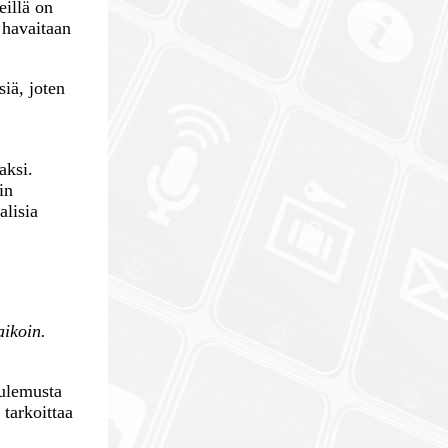
eillä on
 havaitaan
siä, joten
aksi.
in
alisia
aikoin.
tulemusta
 tarkoittaa