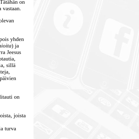
. Tätähän on
a vastaan.
 olevan
 pois yhden
ioita
) ja
rra Jeesus
otautia,
, sillä
teja,
 päivien
itauti on
ista, joista
ja turva