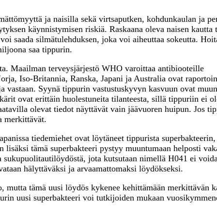
mättömyyttä ja naisilla sekä virtsaputken, kohdunkaulan ja pe
ytyksen käynnistymisen riskiä. Raskaana oleva naisen kautta t
 voi saada silmätulehduksen, joka voi aiheuttaa sokeutta. Hoi
iljoona saa tippurin.
ta. Maailman terveysjärjestö WHO varoittaa antibiooteille
orja, Iso-Britannia, Ranska, Japani ja Australia ovat raportoi
tteja vastaan. Syynä tippurin vastustuskyvyn kasvuun ovat mu
ärit ovat erittäin huolestuneita tilanteesta, sillä tippuriin ei o
tavilla olevat tiedot näyttävät vain jäävuoren huipun. Jos tip
a merkittävät.
Japanissa tiedemiehet ovat löytäneet tippurista superbakteerin,
Sen lisäksi tämä superbakteeri pystyy muuntumaan helposti vak
a sukupuolitautilöydöstä, jota kutsutaan nimellä H041 ei void
vataan hälyttäväksi ja arvaamattomaksi löydökseksi.
oto, mutta tämä uusi löydös kykenee kehittämään merkittävän k
ppurin uusi superbakteeri voi tutkijoiden mukaan vuosikymmen