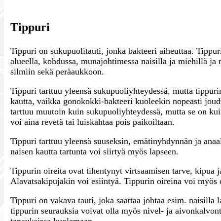
Tippuri
Tippuri on sukupuolitauti, jonka bakteeri aiheuttaa. Tipp
alueella, kohdussa, munajohtimessa naisilla ja miehillä ja
silmiin sekä peräaukkoon.
Tippuri tarttuu yleensä sukupuoliyhteydessä, mutta tippur
kautta, vaikka gonokokki-bakteeri kuoleekin nopeasti joudu
tarttuu muutoin kuin sukupuoliyhteydessä, mutta se on k
voi aina revetä tai luiskahtaa pois paikoiltaan.
Tippuri tarttuu yleensä suuseksin, emätinyhdynnän ja anaa
naisen kautta tartunta voi siirtyä myös lapseen.
Tippurin oireita ovat tihentynyt virtsaamisen tarve, kipua j
Alavatsakipujakin voi esiintyä. Tippurin oireina voi myös ol
Tippuri on vakava tauti, joka saattaa johtaa esim. naisilla
tippurin seurauksia voivat olla myös nivel- ja aivonkalvon