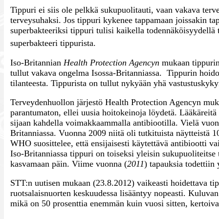
Tippuri ei siis ole pelkkä sukupuolitauti, vaan vakava t
terveysuhaksi. Jos tippuri kykenee tappamaan joissakin tap
superbakteeriksi tippuri tulisi kaikella todennäköisyydell
superbakteeri tippurista.
Iso-Britannian
Health Protection Agencyn
mukaan tippurin 
tullut vakava ongelma Isossa-Britanniassa. Tippurin hoidon 
tilanteesta. Tippurista on tullut nykyään yhä vastustuskykyi
Terveydenhuollon järjestö Health Protection Agencyn mukaa
parantumaton, ellei uusia hoitokeinoja löydetä. Lääkäreit
sijaan kahdella voimakkaammalla antibiootilla. Vielä vuonn
Britanniassa. Vuonna 2009 niitä oli tutkituista näytteistä 
WHO suosittelee, että ensijaisesti käytettävä antibiootti 
Iso-Britanniassa tippuri on toiseksi yleisin sukupuoliteitse
kasvamaan päin. Viime vuonna (
2011
) tapauksia todettiin 
STT:n uutisen mukaan (23.8.2012) vaikeasti hoidettava tipp
ruotsalaisnuorten keskuudessa lisääntyy nopeasti. Kuluvan 
mikä on 50 prosenttia enemmän kuin vuosi sitten, kertoivat