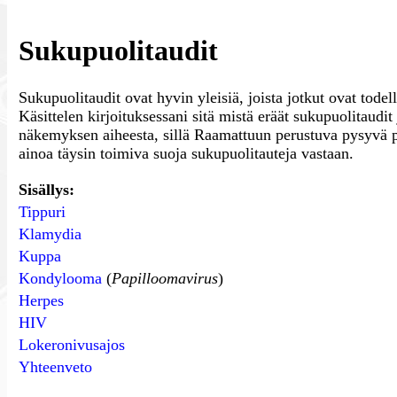
Sukupuolitaudit
Sukupuolitaudit ovat hyvin yleisiä, joista jotkut ovat tod
Käsittelen kirjoituksessani sitä mistä eräät sukupuolitaudit
näkemyksen aiheesta, sillä Raamattuun perustuva pysyvä pa
ainoa täysin toimiva suoja sukupuolitauteja vastaan.
Sisällys:
Tippuri
Klamydia
Kuppa
Kondylooma
(
Papilloomavirus
)
Herpes
HIV
Lokeronivusajos
Yhteenveto