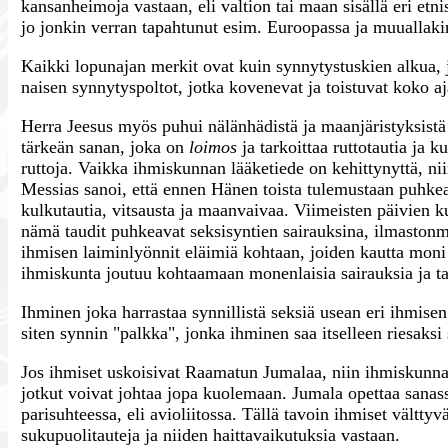
kansanheimoja vastaan, eli valtion tai maan sisällä eri etn
jo jonkin verran tapahtunut esim. Euroopassa ja muuallakin,
Kaikki lopunajan merkit ovat kuin synnytystuskien alkua, 
naisen synnytyspoltot, jotka kovenevat ja toistuvat koko aj
Herra Jeesus myös puhui nälänhädistä ja maanjäristyksistä 
tärkeän sanan, joka on
loimos
ja tarkoittaa ruttotautia ja k
ruttoja. Vaikka ihmiskunnan lääketiede on kehittynyttä, ni
Messias sanoi, että ennen Hänen toista tulemustaan puhkea
kulkutautia, vitsausta ja maanvaivaa. Viimeisten päivien k
nämä taudit puhkeavat seksisyntien sairauksina, ilmaston
ihmisen laiminlyönnit eläimiä kohtaan, joiden kautta moni 
ihmiskunta joutuu kohtaamaan monenlaisia sairauksia ja tau
Ihminen joka harrastaa synnillistä seksiä usean eri ihmise
siten synnin "palkka", jonka ihminen saa itselleen riesaks
Jos ihmiset uskoisivat Raamatun Jumalaa, niin ihmiskunnan ei
jotkut voivat johtaa jopa kuolemaan. Jumala opettaa sanass
parisuhteessa, eli avioliitossa. Tällä tavoin ihmiset vältty
sukupuolitauteja ja niiden haittavaikutuksia vastaan.