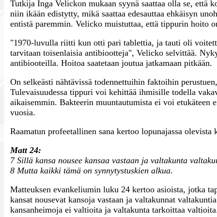
Tutkija Inga Velickon mukaan syynä saattaa olla se, että 
niin ikään edistytty, mikä saattaa edesauttaa ehkäisyn unoh
entistä paremmin. Velicko muistuttaa, että tippurin hoito
"1970-luvulla riitti kun otti pari tablettia, ja tauti oli voit
tarvitaan toisenlaisia antibiootteja", Velicko selvittää. Ny
antibiooteilla. Hoitoa saatetaan joutua jatkamaan pitkään.
On selkeästi nähtävissä todennettuihin faktoihin perustue
Tulevaisuudessa tippuri voi kehittää ihmisille todella vaka
aikaisemmin. Bakteerin muuntautumista ei voi etukäteen enn
vuosia.
Raamatun profeetallinen sana kertoo lopunajassa olevista 
Matt 24:
7 Sillä kansa nousee kansaa vastaan ja valtakunta valtaku
8 Mutta kaikki tämä on synnytystuskien alkua.
Matteuksen evankeliumin luku 24 kertoo asioista, jotka t
kansat nousevat kansoja vastaan ja valtakunnat valtakuntia
kansanheimoja ei valtioita ja valtakunta tarkoittaa valtio