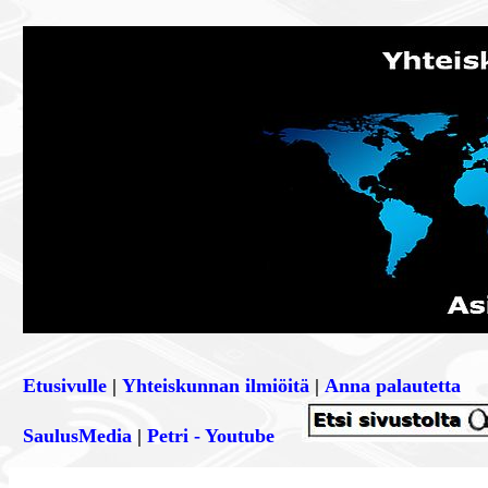
Etusivulle
|
Yhteiskunnan ilmiöitä
|
Anna palautetta
SaulusMedia
|
Petri - Youtube