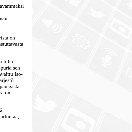
akavammaksi
nnan
ista on
estuttavasta
 tulla
ppuria sen
vaittu Iso-
ärjestö
pauksista.
rä on
rä
artuntaa,