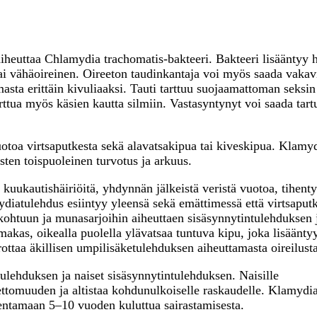
heuttaa Chlamydia trachomatis-bakteeri. Bakteeri lisääntyy h
n tai vähäoireinen. Oireeton taudinkantaja voi myös saada vakav
omasta erittäin kivuliaaksi. Tauti tarttuu suojaamattoman seksin
arttua myös käsien kautta silmiin. Vastasyntynyt voi saada tar
uotoa virtsaputkesta sekä alavatsakipua tai kiveskipua. Klamy
sten toispuoleinen turvotus ja arkuus.
kuukautishäiriöitä, yhdynnän jälkeistä veristä vuotoa, tihenty
mydiatulehdus esiintyy yleensä sekä emättimessä että virtsaput
ohtuun ja munasarjoihin aiheuttaen sisäsynnytintulehduksen j
makas, oikealla puolella ylävatsaa tuntuva kipu, joka lisäänty
ottaa äkillisen umpilisäketulehduksen aiheuttamasta oireilust
ulehduksen ja naiset sisäsynnytintulehduksen. Naisille
ettomuuden ja altistaa kohdunulkoiselle raskaudelle. Klamydi
dentamaan 5–10 vuoden kuluttua sairastamisesta.