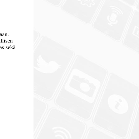
maan.
llisen
as sekä