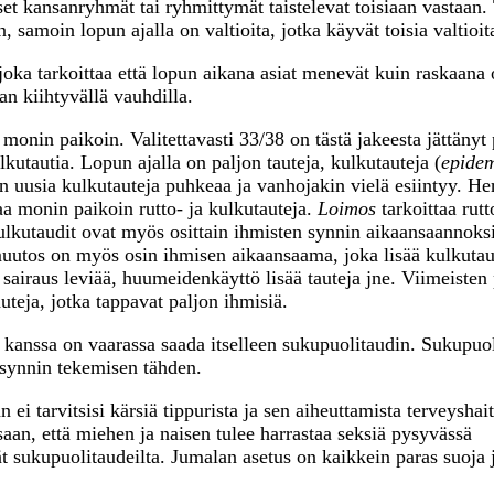
iset kansanryhmät tai ryhmittymät taistelevat toisiaan vastaan
 samoin lopun ajalla on valtioita, jotka käyvät toisia valtioit
joka tarkoittaa että lopun aikana asiat menevät kuin raskaana
an kiihtyvällä vauhdilla.
monin paikoin. Valitettavasti 33/38 on tästä jakeesta jättänyt
ulkutautia. Lopun ajalla on paljon tauteja, kulkutauteja (
epidem
in uusia kulkutauteja puhkeaa ja vanhojakin vielä esiintyy. He
a monin paikoin rutto- ja kulkutauteja.
Loimos
tarkoittaa rutt
ulkutaudit ovat myös osittain ihmisten synnin aikaansaannoksia
muutos on myös osin ihmisen aikaansaama, joka lisää kulkutau
sairaus leviää, huumeidenkäyttö lisää tauteja jne. Viimeisten
teja, jotka tappavat paljon ihmisiä.
n kanssa on vaarassa saada itselleen sukupuolitaudin. Sukupuol
i synnin tekemisen tähden.
 tarvitsisi kärsiä tippurista ja sen aiheuttamista terveyshaito
aan, että miehen ja naisen tulee harrastaa seksiä pysyvässä
vät sukupuolitaudeilta. Jumalan asetus on kaikkein paras suoja 