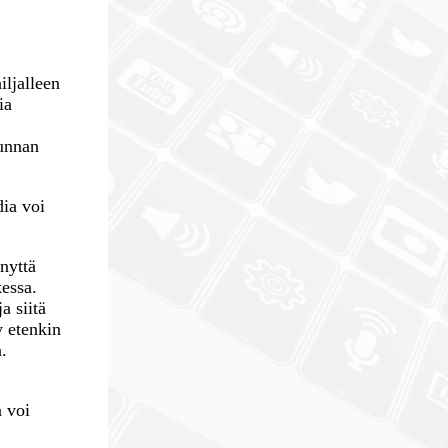
iljalleen
ia
tunnan
dia voi
nyttä
kessa.
a siitä
y etenkin
a.
a voi