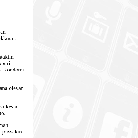
lan
urkkuun,
taktin
ppuri
 ja kondomi
aana olevan
putkesta.
to.
oman
 joissakin