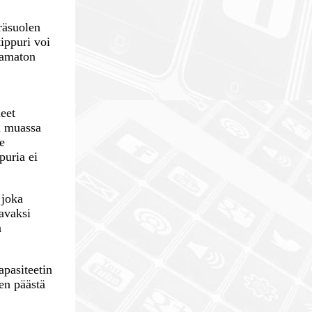
räsuolen
ippuri voi
tamaton
neet
un muassa
le
puria ei
 joka
avaksi
a
apasiteetin
en päästä