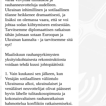
rauhanneuvotteluja uudelleen.
Ukrainan inhimillinen ja sotilaallinen
tilanne heikkenee dramaattisesti, ja
lisäksi on olemassa vaara, että se voi
johtaa sodan kiihtymiseen entisestään.
Tarvitsemme diplomaattisen ratkaisun
tähän julmaan sotaan Euroopan ja
Ukrainan kannalta - ja tarvitsemme sitä
nyt!
Maaliskuun rauhanpyrkimysten
yksityiskohtaisesta rekonstruktiosta
voidaan tehdä kuusi johtopäätöstä:
1. Vain kuukausi sen jälkeen, kun
Venäjän sotilaallinen väliintulo
Ukrainassa alkoi, ukrainalaiset ja
venäläiset neuvottelijat olivat päässeet
hyvin lähelle tulitaukosopimusta ja
kokonaisvaltaisen rauhanratkaisun
hahmottelua konfliktin ratkaisemiseksi.