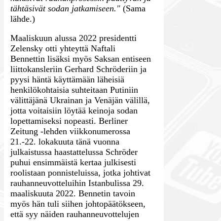
tähtäsivät sodan jatkamiseen."
(Sama
lähde.)
Maaliskuun alussa 2022 presidentti
Zelensky otti yhteyttä Naftali
Bennettin lisäksi myös Saksan entiseen
liittokansleriin Gerhard Schröderiin ja
pyysi häntä käyttämään läheisiä
henkilökohtaisia suhteitaan Putiniin
välittäjänä Ukrainan ja Venäjän välillä,
jotta voitaisiin löytää keinoja sodan
lopettamiseksi nopeasti. Berliner
Zeitung -lehden viikkonumerossa
21.-22. lokakuuta tänä vuonna
julkaistussa haastattelussa Schröder
puhui ensimmäistä kertaa julkisesti
roolistaan ponnisteluissa, jotka johtivat
rauhanneuvotteluihin Istanbulissa 29.
maaliskuuta 2022. Bennetin tavoin
myös hän tuli siihen johtopäätökseen,
että syy näiden rauhanneuvottelujen