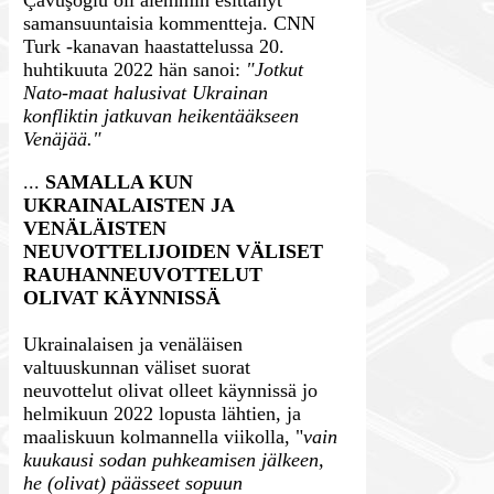
Çavuşoğlu oli aiemmin esittänyt
samansuuntaisia kommentteja. CNN
Turk -kanavan haastattelussa 20.
huhtikuuta 2022 hän sanoi:
"Jotkut
Nato-maat halusivat Ukrainan
konfliktin jatkuvan heikentääkseen
Venäjää."
...
SAMALLA KUN
UKRAINALAISTEN JA
VENÄLÄISTEN
NEUVOTTELIJOIDEN VÄLISET
RAUHANNEUVOTTELUT
OLIVAT KÄYNNISSÄ
Ukrainalaisen ja venäläisen
valtuuskunnan väliset suorat
neuvottelut olivat olleet käynnissä jo
helmikuun 2022 lopusta lähtien, ja
maaliskuun kolmannella viikolla, "
vain
kuukausi sodan puhkeamisen jälkeen,
he (olivat) päässeet sopuun