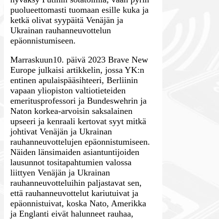
puolueettomasti tuomaan esille kuka ja
ketkä olivat syypäitä Venäjän ja
Ukrainan rauhanneuvottelun
epäonnistumiseen.
Marraskuun10. päivä 2023 Brave New
Europe julkaisi artikkelin, jossa YK:n
entinen apulaispääsihteeri, Berliinin
vapaan yliopiston valtiotieteiden
emeritusprofessori ja Bundeswehrin ja
Naton korkea-arvoisin saksalainen
upseeri ja kenraali kertovat syyt mitkä
johtivat Venäjän ja Ukrainan
rauhanneuvottelujen epäonnistumiseen.
Näiden länsimaiden asiantuntijoiden
lausunnot tositapahtumien valossa
liittyen Venäjän ja Ukrainan
rauhanneuvotteluihin paljastavat sen,
että rauhanneuvottelut kariutuivat ja
epäonnistuivat, koska Nato, Amerikka
ja Englanti eivät halunneet rauhaa,