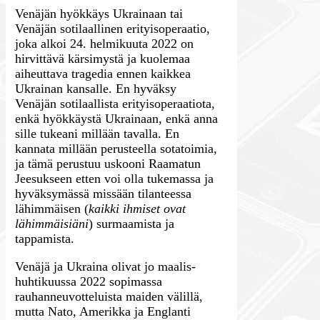
Venäjän hyökkäys Ukrainaan tai
Venäjän sotilaallinen erityisoperaatio,
joka alkoi 24. helmikuuta 2022 on
hirvittävä kärsimystä ja kuolemaa
aiheuttava tragedia ennen kaikkea
Ukrainan kansalle. En hyväksy
Venäjän sotilaallista erityisoperaatiota,
enkä hyökkäystä Ukrainaan, enkä anna
sille tukeani millään tavalla. En
kannata millään perusteella sotatoimia,
ja tämä perustuu uskooni Raamatun
Jeesukseen etten voi olla tukemassa ja
hyväksymässä missään tilanteessa
lähimmäisen (
kaikki ihmiset ovat
lähimmäisiäni
) surmaamista ja
tappamista.
Venäjä ja Ukraina olivat jo maalis-
huhtikuussa 2022 sopimassa
rauhanneuvotteluista maiden välillä,
mutta Nato, Amerikka ja Englanti