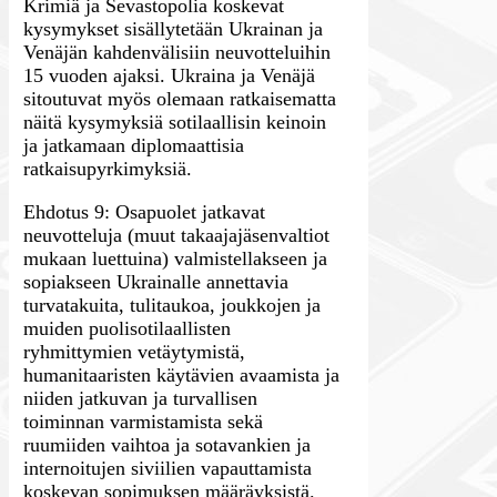
Krimiä ja Sevastopolia koskevat
kysymykset sisällytetään Ukrainan ja
Venäjän kahdenvälisiin neuvotteluihin
15 vuoden ajaksi. Ukraina ja Venäjä
sitoutuvat myös olemaan ratkaisematta
näitä kysymyksiä sotilaallisin keinoin
ja jatkamaan diplomaattisia
ratkaisupyrkimyksiä.
Ehdotus 9: Osapuolet jatkavat
neuvotteluja (muut takaajajäsenvaltiot
mukaan luettuina) valmistellakseen ja
sopiakseen Ukrainalle annettavia
turvatakuita, tulitaukoa, joukkojen ja
muiden puolisotilaallisten
ryhmittymien vetäytymistä,
humanitaaristen käytävien avaamista ja
niiden jatkuvan ja turvallisen
toiminnan varmistamista sekä
ruumiiden vaihtoa ja sotavankien ja
internoitujen siviilien vapauttamista
koskevan sopimuksen määräyksistä.