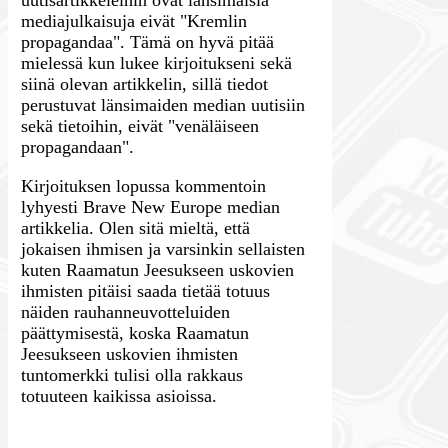
uutisartikkeleihin ovat länsimaisia
mediajulkaisuja eivät "Kremlin
propagandaa". Tämä on hyvä pitää
mielessä kun lukee kirjoitukseni sekä
siinä olevan artikkelin, sillä tiedot
perustuvat länsimaiden median uutisiin
sekä tietoihin, eivät "venäläiseen
propagandaan".
Kirjoituksen lopussa kommentoin
lyhyesti Brave New Europe median
artikkelia. Olen sitä mieltä, että
jokaisen ihmisen ja varsinkin sellaisten
kuten Raamatun Jeesukseen uskovien
ihmisten pitäisi saada tietää totuus
näiden rauhanneuvotteluiden
päättymisestä, koska Raamatun
Jeesukseen uskovien ihmisten
tuntomerkki tulisi olla rakkaus
totuuteen kaikissa asioissa.