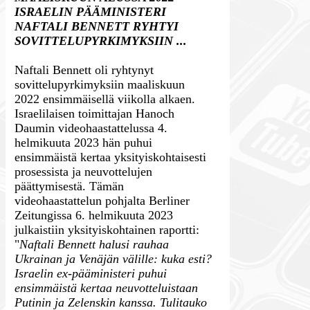
ISRAELIN PÄÄMINISTERI
NAFTALI BENNETT RYHTYI
SOVITTELUPYRKIMYKSIIN ...
Naftali Bennett oli ryhtynyt
sovittelupyrkimyksiin maaliskuun
2022 ensimmäisellä viikolla alkaen.
Israelilaisen toimittajan Hanoch
Daumin videohaastattelussa 4.
helmikuuta 2023 hän puhui
ensimmäistä kertaa yksityiskohtaisesti
prosessista ja neuvottelujen
päättymisestä. Tämän
videohaastattelun pohjalta Berliner
Zeitungissa 6. helmikuuta 2023
julkaistiin yksityiskohtainen raportti:
"
Naftali Bennett halusi rauhaa
Ukrainan ja Venäjän välille: kuka esti?
Israelin ex-pääministeri puhui
ensimmäistä kertaa neuvotteluistaan
Putinin ja Zelenskin kanssa. Tulitauko