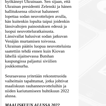
hyökännyt Ukrainaan. Sen sijaan, että
Ukrainan presidentti Zelenski ja hänen
hallituksensa olisivat halunneet
lopettaa sodan neuvottelujen avulla,
hän kuitenkin lopulta taipui joidenkin
länsivaltojen painostuksen edessä ja
luopui neuvotteluratkaisusta.
Länsivallat halusivat sodan jatkuvan
Venäjän murtamisen toivossa.
Ukrainan päätös luopua neuvotteluista
saatettiin tehdä ennen kuin Kiovan
lähellä sijaitsevassa Butshan
kaupungissa paljastui siviilien
joukkomurha.
Seuraavassa yritetään rekonstruoida
vaiheittain tapahtumat, jotka johtivat
maaliskuun rauhanneuvotteluihin ja
niiden kariutumiseen huhtikuun 2022
alussa.
MAALISKUUN ALUSSA 2022