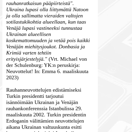
rauhanratkaisun pääpiirteistä".
Ukraina lupasi olla liittymättä Natoon
ja olla sallimatta vieraiden valtojen
sotilastukikohtia alueellaan, kun taas
Venäjä lupasi vastineeksi tunnustaa
Ukrainan alueellisen
koskemattomuuden ja vetää pois kaikki
Venäjän miehitysjoukot. Donbasia ja
Krimiä varten tehtiin
erityisjärjestelyjä."
(Vrt. Michael von
der Schulenburg: YK:n peruskirja:
Neuvottelut! In: Emma 6. maaliskuuta
2023)
Rauhanneuvottelujen edistämiseksi
Turkin presidentti tarjoutui
isännöimään Ukrainan ja Venäjän
rauhankonferenssia Istanbulissa 29.
maaliskuuta 2002. Turkin presidentin
Erdoganin välittämien neuvottelujen
aikana Ukrainan valtuuskunta esitti