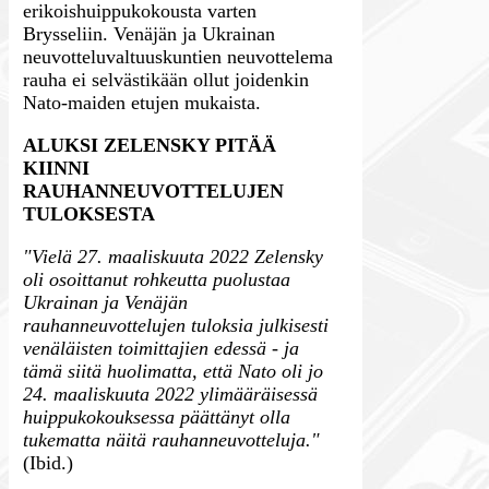
erikoishuippukokousta varten
Brysseliin. Venäjän ja Ukrainan
neuvotteluvaltuuskuntien neuvottelema
rauha ei selvästikään ollut joidenkin
Nato-maiden etujen mukaista.
ALUKSI ZELENSKY PITÄÄ
KIINNI
RAUHANNEUVOTTELUJEN
TULOKSESTA
"Vielä 27. maaliskuuta 2022 Zelensky
oli osoittanut rohkeutta puolustaa
Ukrainan ja Venäjän
rauhanneuvottelujen tuloksia julkisesti
venäläisten toimittajien edessä - ja
tämä siitä huolimatta, että Nato oli jo
24. maaliskuuta 2022 ylimääräisessä
huippukokouksessa päättänyt olla
tukematta näitä rauhanneuvotteluja."
(Ibid.)