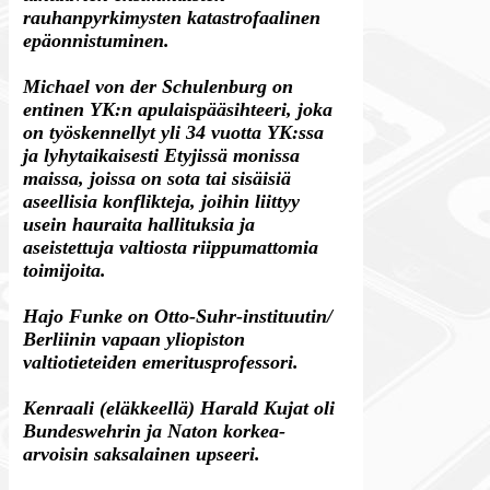
rauhanpyrkimysten katastrofaalinen
epäonnistuminen.
Michael von der Schulenburg on
entinen YK:n apulaispääsihteeri, joka
on työskennellyt yli 34 vuotta YK:ssa
ja lyhytaikaisesti Etyjissä monissa
maissa, joissa on sota tai sisäisiä
aseellisia konflikteja, joihin liittyy
usein hauraita hallituksia ja
aseistettuja valtiosta riippumattomia
toimijoita.
Hajo Funke on Otto-Suhr-instituutin/
Berliinin vapaan yliopiston
valtiotieteiden emeritusprofessori.
Kenraali (eläkkeellä) Harald Kujat oli
Bundeswehrin ja Naton korkea-
arvoisin saksalainen upseeri.