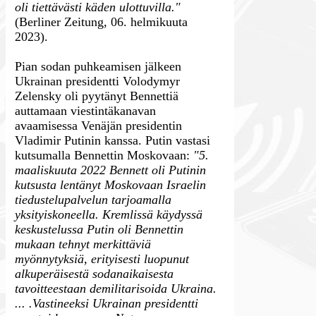
oli tiettävästi käden ulottuvilla."
(Berliner Zeitung, 06. helmikuuta
2023).
Pian sodan puhkeamisen jälkeen
Ukrainan presidentti Volodymyr
Zelensky oli pyytänyt Bennettiä
auttamaan viestintäkanavan
avaamisessa Venäjän presidentin
Vladimir Putinin kanssa. Putin vastasi
kutsumalla Bennettin Moskovaan:
"5.
maaliskuuta 2022 Bennett oli Putinin
kutsusta lentänyt Moskovaan Israelin
tiedustelupalvelun tarjoamalla
yksityiskoneella. Kremlissä käydyssä
keskustelussa Putin oli Bennettin
mukaan tehnyt merkittäviä
myönnytyksiä, erityisesti luopunut
alkuperäisestä sodanaikaisesta
tavoitteestaan demilitarisoida Ukraina.
... .Vastineeksi Ukrainan presidentti