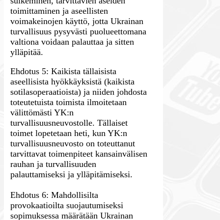
sulkeminen, tarvittavien aseiden
toimittaminen ja aseellisten
voimakeinojen käyttö, jotta Ukrainan
turvallisuus pysyvästi puolueettomana
valtiona voidaan palauttaa ja sitten
ylläpitää.
Ehdotus 5: Kaikista tällaisista
aseellisista hyökkäyksistä (kaikista
sotilasoperaatioista) ja niiden johdosta
toteutetuista toimista ilmoitetaan
välittömästi YK:n
turvallisuusneuvostolle. Tällaiset
toimet lopetetaan heti, kun YK:n
turvallisuusneuvosto on toteuttanut
tarvittavat toimenpiteet kansainvälisen
rauhan ja turvallisuuden
palauttamiseksi ja ylläpitämiseksi.
Ehdotus 6: Mahdollisilta
provokaatioilta suojautumiseksi
sopimuksessa määrätään Ukrainan