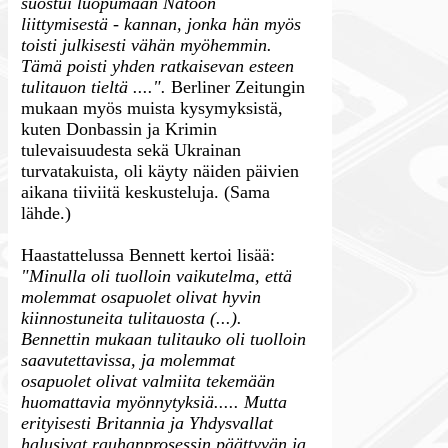
suostui luopumaan Natoon
liittymisestä - kannan, jonka hän myös
toisti julkisesti vähän myöhemmin.
Tämä poisti yhden ratkaisevan esteen
tulitauon tieltä ....".
Berliner Zeitungin
mukaan myös muista kysymyksistä,
kuten Donbassin ja Krimin
tulevaisuudesta sekä Ukrainan
turvatakuista, oli käyty näiden päivien
aikana tiiviitä keskusteluja. (Sama
lähde.)
Haastattelussa Bennett kertoi lisää:
"Minulla oli tuolloin vaikutelma, että
molemmat osapuolet olivat hyvin
kiinnostuneita tulitauosta (...).
Bennettin mukaan tulitauko oli tuolloin
saavutettavissa, ja molemmat
osapuolet olivat valmiita tekemään
huomattavia myönnytyksiä..... Mutta
erityisesti Britannia ja Yhdysvallat
halusivat rauhanprosessin päättyvän ja