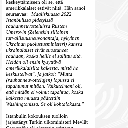
keskeyttämiseen oli se, että
amerikkalaiset estivät niitä. Hän sanoi
seuraavaa:
"Maaliskuussa 2022
Istanbulissa pidetyissä
rauhanneuvotteluissa Rustem
Umerovin (Zelenskin silloinen
turvallisuusneuvonantaja, nykyinen
Ukrainan puolustusministeri) kanssa
ukrainalaiset eivät suostuneet
rauhaan, koska heille ei sallittu sitä.
Heidän oli ensin kysyttävä
amerikkalaisilta kaikesta, mistä he
keskustelivat", ja jatkoi: "Mutta
(rauhanneuvottelujen) lopussa ei
tapahtunut mitään. Vaikutelmani oli,
että mitään ei voinut tapahtua, koska
kaikesta muusta päätettiin
Washingtonissa. Se oli kohtalokasta."
Istanbulin kokouksen tuolloin
järjestänyt Turkin ulkoministeri Mevlüt