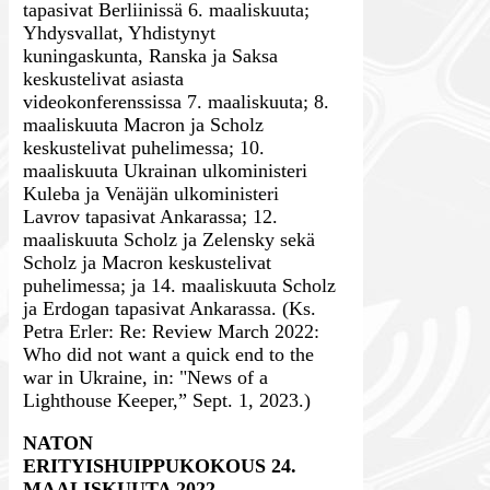
tapasivat Berliinissä 6. maaliskuuta;
Yhdysvallat, Yhdistynyt
kuningaskunta, Ranska ja Saksa
keskustelivat asiasta
videokonferenssissa 7. maaliskuuta; 8.
maaliskuuta Macron ja Scholz
keskustelivat puhelimessa; 10.
maaliskuuta Ukrainan ulkoministeri
Kuleba ja Venäjän ulkoministeri
Lavrov tapasivat Ankarassa; 12.
maaliskuuta Scholz ja Zelensky sekä
Scholz ja Macron keskustelivat
puhelimessa; ja 14. maaliskuuta Scholz
ja Erdogan tapasivat Ankarassa. (Ks.
Petra Erler: Re: Review March 2022:
Who did not want a quick end to the
war in Ukraine, in: "News of a
Lighthouse Keeper,” Sept. 1, 2023.)
NATON
ERITYISHUIPPUKOKOUS 24.
MAALISKUUTA 2022