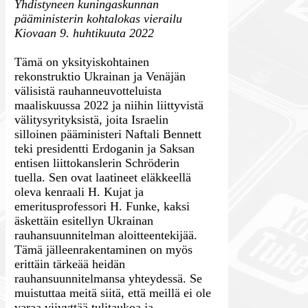
Yhdistyneen kuningaskunnan
pääministerin kohtalokas vierailu
Kiovaan 9. huhtikuuta 2022
Tämä on yksityiskohtainen
rekonstruktio Ukrainan ja Venäjän
välisistä rauhanneuvotteluista
maaliskuussa 2022 ja niihin liittyvistä
välitysyrityksistä, joita Israelin
silloinen pääministeri Naftali Bennett
teki presidentti Erdoganin ja Saksan
entisen liittokanslerin Schröderin
tuella. Sen ovat laatineet eläkkeellä
oleva kenraali H. Kujat ja
emeritusprofessori H. Funke, kaksi
äskettäin esitellyn Ukrainan
rauhansuunnitelman aloitteentekijää.
Tämä jälleenrakentaminen on myös
erittäin tärkeää heidän
rauhansuunnitelmansa yhteydessä. Se
muistuttaa meitä siitä, että meillä ei ole
varaa viivyttää tulitaukoa ja