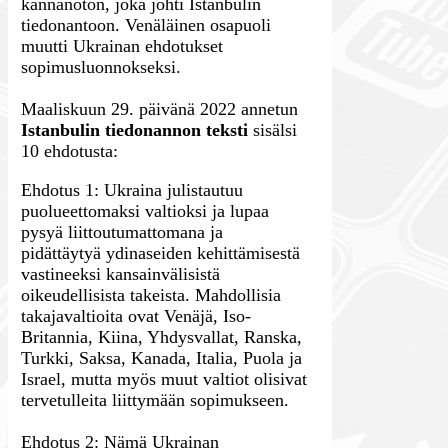
kannanoton, joka johti Istanbulin
tiedonantoon. Venäläinen osapuoli
muutti Ukrainan ehdotukset
sopimusluonnokseksi.
Maaliskuun 29. päivänä 2022 annetun
Istanbulin tiedonannon teksti
sisälsi
10 ehdotusta:
Ehdotus 1: Ukraina julistautuu
puolueettomaksi valtioksi ja lupaa
pysyä liittoutumattomana ja
pidättäytyä ydinaseiden kehittämisestä
vastineeksi kansainvälisistä
oikeudellisista takeista. Mahdollisia
takajavaltioita ovat Venäjä, Iso-
Britannia, Kiina, Yhdysvallat, Ranska,
Turkki, Saksa, Kanada, Italia, Puola ja
Israel, mutta myös muut valtiot olisivat
tervetulleita liittymään sopimukseen.
Ehdotus 2: Nämä Ukrainan