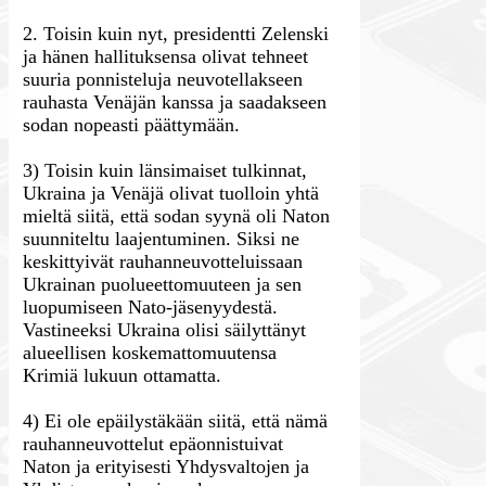
2. Toisin kuin nyt, presidentti Zelenski
ja hänen hallituksensa olivat tehneet
suuria ponnisteluja neuvotellakseen
rauhasta Venäjän kanssa ja saadakseen
sodan nopeasti päättymään.
3) Toisin kuin länsimaiset tulkinnat,
Ukraina ja Venäjä olivat tuolloin yhtä
mieltä siitä, että sodan syynä oli Naton
suunniteltu laajentuminen. Siksi ne
keskittyivät rauhanneuvotteluissaan
Ukrainan puolueettomuuteen ja sen
luopumiseen Nato-jäsenyydestä.
Vastineeksi Ukraina olisi säilyttänyt
alueellisen koskemattomuutensa
Krimiä lukuun ottamatta.
4) Ei ole epäilystäkään siitä, että nämä
rauhanneuvottelut epäonnistuivat
Naton ja erityisesti Yhdysvaltojen ja