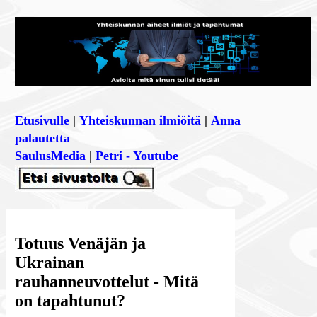
Etusivulle
|
Yhteiskunnan ilmiöitä
|
Anna
palautetta
SaulusMedia
|
Petri - Youtube
Totuus Venäjän ja
Ukrainan
rauhanneuvottelut - Mitä
on tapahtunut?