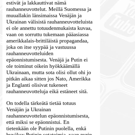
estivät ja lakkauttivat nämä
rauhanneuvottelut. Meillä Suomessa ja
muuallakin länsimaissa Venäjän ja
Ukrainan välisistä rauhanneuvotteluista
ei ole annettu totuudenmukaista kuvaa,
vaan on sorruttu tukemaan pääasiassa
amerikkalais-brittiläistä propagandaa,
joka on itse syypää ja vastuussa
rauhanneuvotteluiden
epäonnistumisesta. Venäjä ja Putin ei
ole toiminut oikein hyökkäämällä
Ukrainaan, mutta sota olisi ollut ohi jo
pitkän aikaa sitten jos Nato, Amerikka
ja Englanti olisivat tukeneet
rauhanneuvotteluja eikä estäneet sitä.
On todella tärkeätä tietää totuus
Venäjän ja Ukrainan
rauhanneuvottelun epäonnistumisesta,
että miksi se epäonnistui. En
tietenkään ole Putinin puolella, enkä
hyväksy Putinin sotatoimia, vaan pyrin