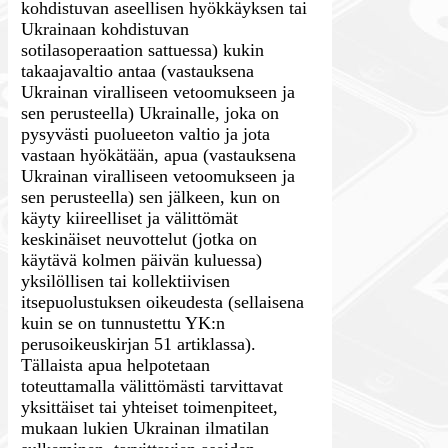
kohdistuvan aseellisen hyökkäyksen tai
Ukrainaan kohdistuvan
sotilasoperaation sattuessa) kukin
takaajavaltio antaa (vastauksena
Ukrainan viralliseen vetoomukseen ja
sen perusteella) Ukrainalle, joka on
pysyvästi puolueeton valtio ja jota
vastaan hyökätään, apua (vastauksena
Ukrainan viralliseen vetoomukseen ja
sen perusteella) sen jälkeen, kun on
käyty kiireelliset ja välittömät
keskinäiset neuvottelut (jotka on
käytävä kolmen päivän kuluessa)
yksilöllisen tai kollektiivisen
itsepuolustuksen oikeudesta (sellaisena
kuin se on tunnustettu YK:n
perusoikeuskirjan 51 artiklassa).
Tällaista apua helpotetaan
toteuttamalla välittömästi tarvittavat
yksittäiset tai yhteiset toimenpiteet,
mukaan lukien Ukrainan ilmatilan