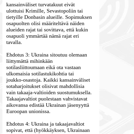
kansainväliset turvatakuut eivät
ulottuisi Krimille, Sevastopoliin tai
tietyille Donbasin alueille. Sopimuksen
osapuolten olisi määriteltävä näiden
alueiden rajat tai sovittava, että kukin
osapuoli ymmärtää nämä rajat eri
tavalla.
Ehdotus 3: Ukraina sitoutuu olemaan
liittymättä mihinkään
sotilasliittoumaan eikä ota vastaan
ulkomaisia sotilastukikohtia tai
joukko-osastoja. Kaikki kansainväliset
sotaharjoitukset olisivat mahdollisia
vain takaaja-valtioiden suostumuksella.
Takaajavaltiot puolestaan vahvistavat
aikovansa edistää Ukrainan jäsenyyttä
Euroopan unionissa.
Ehdotus 4: Ukraina ja takaajavaltiot
sopivat, että (hyökkäyksen, Ukrainaan