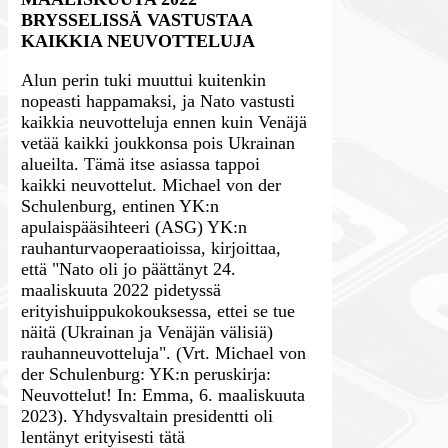
BRYSSELISSÄ VASTUSTAA
KAIKKIA NEUVOTTELUJA
Alun perin tuki muuttui kuitenkin
nopeasti happamaksi, ja Nato vastusti
kaikkia neuvotteluja ennen kuin Venäjä
vetää kaikki joukkonsa pois Ukrainan
alueilta. Tämä itse asiassa tappoi
kaikki neuvottelut. Michael von der
Schulenburg, entinen YK:n
apulaispääsihteeri (ASG) YK:n
rauhanturvaoperaatioissa, kirjoittaa,
että "Nato oli jo päättänyt 24.
maaliskuuta 2022 pidetyssä
erityishuippukokouksessa, ettei se tue
näitä (Ukrainan ja Venäjän välisiä)
rauhanneuvotteluja". (Vrt. Michael von
der Schulenburg: YK:n peruskirja:
Neuvottelut! In: Emma, 6. maaliskuuta
2023). Yhdysvaltain presidentti oli
lentänyt erityisesti tätä