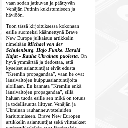
vaan sodan jatkuvan ja päättyvän
Venäjän Putinin kukistumiseen ja
häviöön.
Tuon tässä kirjoituksessa kokonaan
esille suomeksi käännettynä Brave
New Europe julkaisun artikkelin
nimeltään
Michael von der
Schulenburg, Hajo Funke, Harald
Kujat - Rauha Ukrainan puolesta
. On
hyvä ymmärtää ja tiedostaa, että
kyseiset asiantuntijat eivät edusta
"Kremlin propagandaa", vaan he ovat
länsivaltojen huippuasiantuntijoita
aloillaan. En kannata "Kremlin enkä
länsivaltojen propagandaa", sillä
haluan tuoda esille sen mikä on totuus
ja todellisuutta liittyen Venäjän ja
Ukrainan rauhanneuvotteluiden
kariutumiseen. Brave New Europen
artikkelin asiantuntijat sekä viittaukset