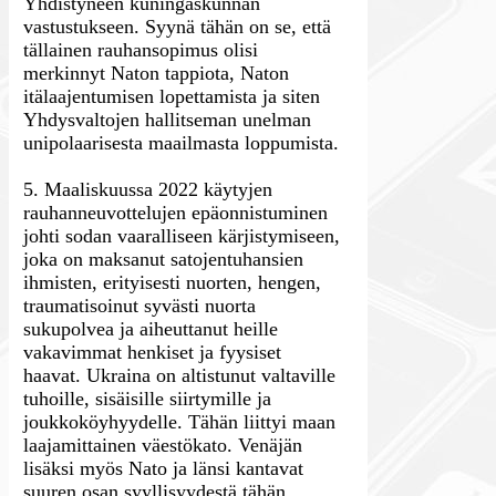
Yhdistyneen kuningaskunnan
vastustukseen. Syynä tähän on se, että
tällainen rauhansopimus olisi
merkinnyt Naton tappiota, Naton
itälaajentumisen lopettamista ja siten
Yhdysvaltojen hallitseman unelman
unipolaarisesta maailmasta loppumista.
5. Maaliskuussa 2022 käytyjen
rauhanneuvottelujen epäonnistuminen
johti sodan vaaralliseen kärjistymiseen,
joka on maksanut satojentuhansien
ihmisten, erityisesti nuorten, hengen,
traumatisoinut syvästi nuorta
sukupolvea ja aiheuttanut heille
vakavimmat henkiset ja fyysiset
haavat. Ukraina on altistunut valtaville
tuhoille, sisäisille siirtymille ja
joukkoköyhyydelle. Tähän liittyi maan
laajamittainen väestökato. Venäjän
lisäksi myös Nato ja länsi kantavat
suuren osan syyllisyydestä tähän