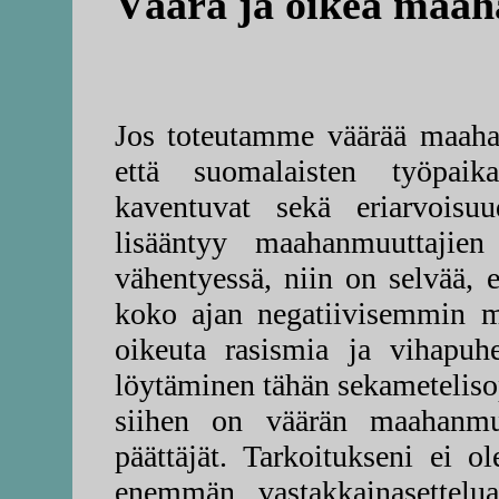
Väärä ja oikea maah
Jos toteutamme väärää maahan
että suomalaisten työpaika
kaventuvat sekä eriarvoisu
lisääntyy maahanmuuttajien
vähentyessä, niin on selvää, 
koko ajan negatiivisemmin m
oikeuta rasismia ja vihapuhe
löytäminen tähän sekametelisop
siihen on väärän maahanmuut
päättäjät. Tarkoitukseni ei ol
enemmän vastakkainasettelu