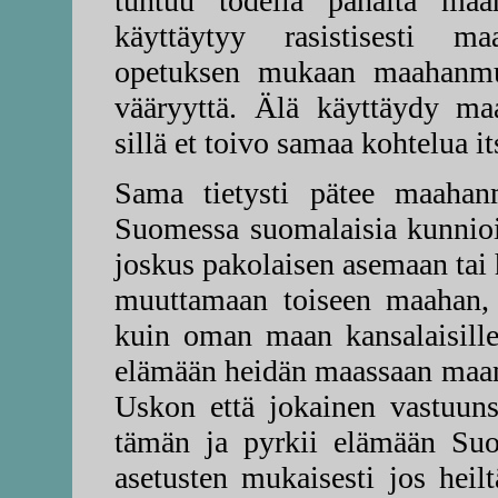
tuntuu todella pahalta maa
käyttäytyy rasistisesti m
opetuksen mukaan maahanmuut
vääryyttä. Älä käyttäydy maa
sillä et toivo samaa kohtelua its
Sama tietysti pätee maahanmu
Suomessa suomalaisia kunnioit
joskus pakolaisen asemaan tai 
muuttamaan toiseen maahan, 
kuin oman maan kansalaisillee
elämään heidän maassaan maan 
Uskon että jokainen vastuun
tämän ja pyrkii elämään Suo
asetusten mukaisesti jos heil