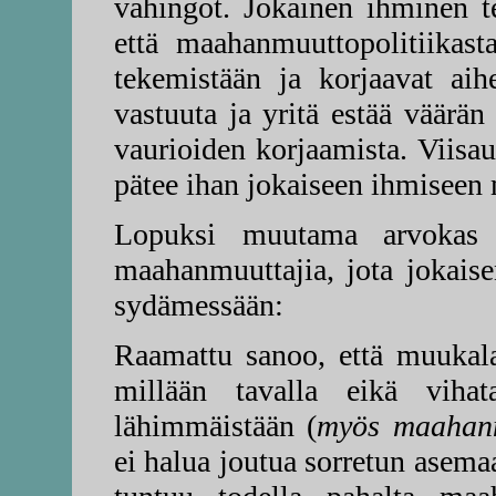
vahingot. Jokainen ihminen te
että maahanmuuttopolitiikast
tekemistään ja korjaavat aih
vastuuta ja yritä estää väärä
vaurioiden korjaamista. Viisau
pätee ihan jokaiseen ihmisee
Lopuksi muutama arvokas 
maahanmuuttajia, jota jokaise
sydämessään:
Raamattu sanoo, että muukala
millään tavalla eikä viha
lähimmäistään (
myös maahan
ei halua joutua sorretun asemaan